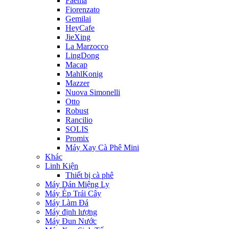
Faema
Fiorenzato
Gemilai
HeyCafe
JieXing
La Marzocco
LingDong
Macap
MahlKonig
Mazzer
Nuova Simonelli
Otto
Robust
Rancilio
SOLIS
Promix
Máy Xay Cà Phê Mini
Khác
Linh Kiện
Thiết bị cà phê
Máy Dán Miệng Ly
Máy Ép Trái Cây
Máy Làm Đá
Máy định lượng
Máy Đun Nước