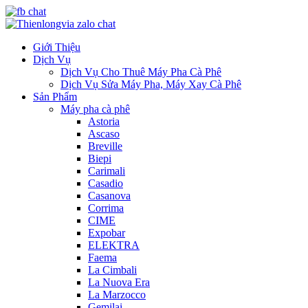
Giới Thiệu
Dịch Vụ
Dịch Vụ Cho Thuê Máy Pha Cà Phê
Dịch Vụ Sửa Máy Pha, Máy Xay Cà Phê
Sản Phẩm
Máy pha cà phê
Astoria
Ascaso
Breville
Biepi
Carimali
Casadio
Casanova
Corrima
CIME
Expobar
ELEKTRA
Faema
La Cimbali
La Nuova Era
La Marzocco
Gemilai