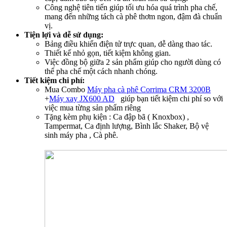
Công nghệ tiên tiến giúp tối ưu hóa quá trình pha chế,
mang đến những tách cà phê thơm ngon, đậm đà chuẩn
vị.
Tiện lợi và dễ sử dụng:
Bảng điều khiển điện tử trực quan, dễ dàng thao tác.
Thiết kế nhỏ gọn, tiết kiệm không gian.
Việc đồng bộ giữa 2 sản phẩm giúp cho người dùng có
thể pha chế một cách nhanh chóng.
Tiết kiệm chi phí:
Mua Combo
Máy pha cà phê Corrima CRM 3200B
+
Máy xay JX600 AD
giúp bạn tiết kiệm chi phí so với
việc mua từng sản phẩm riêng
Tặng kèm phụ kiện : Ca đập bã ( Knoxbox) ,
Tampermat, Ca định lượng, Bình lắc Shaker, Bộ vệ
sinh máy pha , Cà phê.