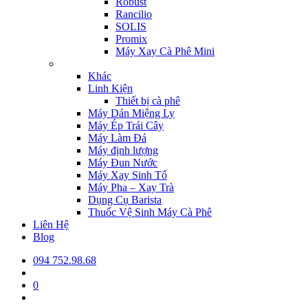
Robust
Rancilio
SOLIS
Promix
Máy Xay Cà Phê Mini
Khác
Linh Kiện
Thiết bị cà phê
Máy Dán Miệng Ly
Máy Ép Trái Cây
Máy Làm Đá
Máy định lượng
Máy Đun Nước
Máy Xay Sinh Tố
Máy Pha – Xay Trà
Dụng Cụ Barista
Thuốc Vệ Sinh Máy Cà Phê
Liên Hệ
Blog
094 752.98.68
0