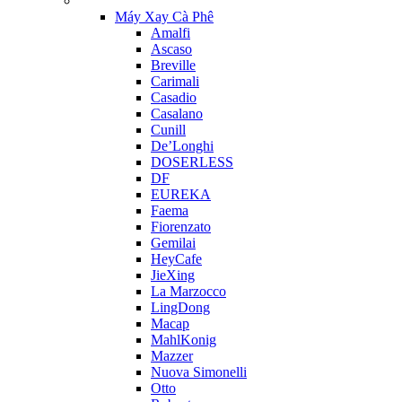
Máy Xay Cà Phê
Amalfi
Ascaso
Breville
Carimali
Casadio
Casalano
Cunill
De’Longhi
DOSERLESS
DF
EUREKA
Faema
Fiorenzato
Gemilai
HeyCafe
JieXing
La Marzocco
LingDong
Macap
MahlKonig
Mazzer
Nuova Simonelli
Otto