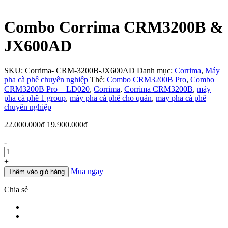
Combo Corrima CRM3200B &
JX600AD
SKU:
Corrima- CRM-3200B-JX600AD
Danh mục:
Corrima
,
Máy
pha cà phê chuyên nghiệp
Thẻ:
Combo CRM3200B Pro
,
Combo
CRM3200B Pro + LD020
,
Corrima
,
Corrima CRM3200B
,
máy
pha cà phê 1 group
,
máy pha cà phê cho quán
,
may pha cà phê
chuyên nghiệp
Giá
Giá
22.000.000
đ
19.900.000
đ
gốc
hiện
Số
-
là:
tại
lượng
22.000.000đ.
là:
19.900.000đ.
+
Mua ngay
Thêm vào giỏ hàng
Chia sẻ