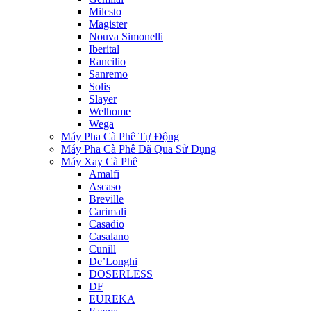
Milesto
Magister
Nouva Simonelli
Iberital
Rancilio
Sanremo
Solis
Slayer
Welhome
Wega
Máy Pha Cà Phê Tự Động
Máy Pha Cà Phê Đã Qua Sử Dụng
Máy Xay Cà Phê
Amalfi
Ascaso
Breville
Carimali
Casadio
Casalano
Cunill
De’Longhi
DOSERLESS
DF
EUREKA