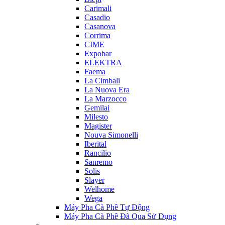
Carimali
Casadio
Casanova
Corrima
CIME
Expobar
ELEKTRA
Faema
La Cimbali
La Nuova Era
La Marzocco
Gemilai
Milesto
Magister
Nouva Simonelli
Iberital
Rancilio
Sanremo
Solis
Slayer
Welhome
Wega
Máy Pha Cà Phê Tự Động
Máy Pha Cà Phê Đã Qua Sử Dụng