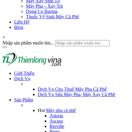
Máy Xay Sinh Tố
Máy Pha – Xay Trà
Dụng Cụ Barista
Thuốc Vệ Sinh Máy Cà Phê
Liên Hệ
Blog
×
Nhập sản phẩm muốn tìm...
Giới Thiệu
Dịch Vụ
Dịch Vụ Cho Thuê Máy Pha Cà Phê
Dịch Vụ Sửa Máy Pha, Máy Xay Cà Phê
Sản Phẩm
Hot
Máy pha cà phê
Astoria
Ascaso
Breville
Biepi