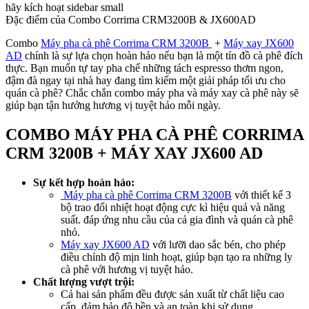
hãy kích hoạt sidebar small
Đặc điểm của
Combo Corrima CRM3200B & JX600AD
Combo
Máy pha cà phê Corrima CRM 3200B
+
Máy xay JX600
AD
chính là sự lựa chọn hoàn hảo nếu bạn là một tín đồ cà phê đích
thực. Bạn muốn tự tay pha chế những tách espresso thơm ngon,
đậm đà ngay tại nhà hay đang tìm kiếm một giải pháp tối ưu cho
quán cà phê? Chắc chắn combo máy pha và máy xay cà phê này sẽ
giúp bạn tận hưởng hương vị tuyệt hảo mỗi ngày.
COMBO MÁY PHA CÀ PHÊ CORRIMA
CRM 3200B + M
ÁY XAY JX600 AD
Sự kết hợp hoàn hảo:
Máy pha cà phê Corrima CRM 3200B
với thiết kế 3
bộ trao đổi nhiệt hoạt động cực kì hiệu quả và năng
suất. đáp ứng nhu cầu của cả gia đình và quán cà phê
nhỏ.
Máy xay JX600 AD
với lưỡi dao sắc bén, cho phép
điều chỉnh độ mịn linh hoạt, giúp bạn tạo ra những ly
cà phê với hương vị tuyệt hảo.
Chất lượng vượt trội:
Cả hai sản phẩm đều được sản xuất từ chất liệu cao
cấp, đảm bảo độ bền và an toàn khi sử dụng.