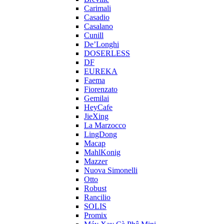
Carimali
Casadio
Casalano
Cunill
De’Longhi
DOSERLESS
DF
EUREKA
Faema
Fiorenzato
Gemilai
HeyCafe
JieXing
La Marzocco
LingDong
Macap
MahlKonig
Mazzer
Nuova Simonelli
Otto
Robust
Rancilio
SOLIS
Promix