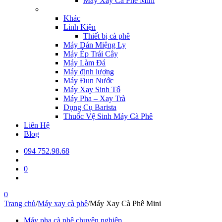
Máy Xay Cà Phê Mini
Khác
Linh Kiện
Thiết bị cà phê
Máy Dán Miệng Ly
Máy Ép Trái Cây
Máy Làm Đá
Máy định lượng
Máy Đun Nước
Máy Xay Sinh Tố
Máy Pha – Xay Trà
Dụng Cụ Barista
Thuốc Vệ Sinh Máy Cà Phê
Liên Hệ
Blog
094 752.98.68
0
0
Trang chủ
/
Máy xay cà phê
/
Máy Xay Cà Phê Mini
Máy pha cà phê chuyên nghiệp