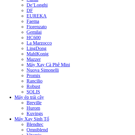
De’Longhi
DF
EUREKA
Faema
Fiorenzato
Gemilai
HC600
La Marzocco
LingDong
MahlKonig
Mazzer
Máy Xay Cà Phê Mini
Nuova Simonelli
Promix
Rancilio
Robust
SOLIS
Máy ép trái cây
Breville
Hurom
Kuvings
Máy Xay Sinh Tố
Blendtec
Omniblend