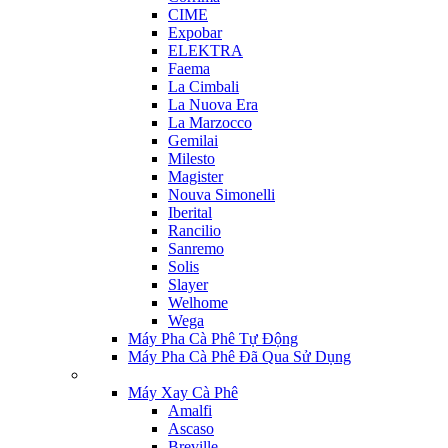
CIME
Expobar
ELEKTRA
Faema
La Cimbali
La Nuova Era
La Marzocco
Gemilai
Milesto
Magister
Nouva Simonelli
Iberital
Rancilio
Sanremo
Solis
Slayer
Welhome
Wega
Máy Pha Cà Phê Tự Động
Máy Pha Cà Phê Đã Qua Sử Dụng
Máy Xay Cà Phê
Amalfi
Ascaso
Breville