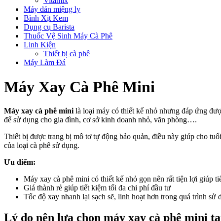
Vitamix
Máy dán miệng ly
Bình Xịt Kem
Dụng cụ Barista
Thuốc Vệ Sinh Máy Cà Phê
Linh Kiện
Thiết bị cà phê
Máy Làm Đá
Máy Xay Cà Phê Mini
Máy xay cà phê mini
là loại máy có thiết kế nhỏ nhưng đáp ứng đ
để sử dụng cho gia đình, cơ sở kinh doanh nhỏ, văn phòng….
Thiết bị được trang bị mô tơ tự động bảo quản, điều này giúp cho tu
của loại cà phê sử dụng.
Ưu điểm:
Máy xay cà phê mini có thiết kế nhỏ gọn nên rất tiện lợi giúp t
Giá thành rẻ giúp tiết kiệm tối đa chi phí đầu tư
Tốc độ xay nhanh lại sạch sẽ, linh hoạt hơn trong quá trình sử d
Lý do nên lựa chọn máy xay cà phê mini t