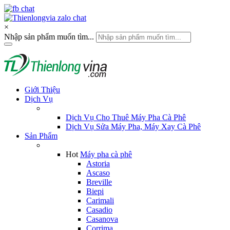
×
Nhập sản phẩm muốn tìm...
Giới Thiệu
Dịch Vụ
Dịch Vụ Cho Thuê Máy Pha Cà Phê
Dịch Vụ Sửa Máy Pha, Máy Xay Cà Phê
Sản Phẩm
Hot
Máy pha cà phê
Astoria
Ascaso
Breville
Biepi
Carimali
Casadio
Casanova
Corrima