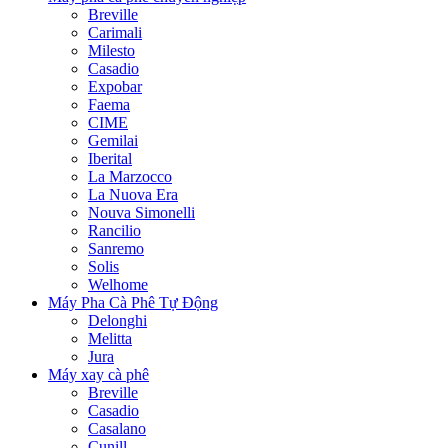
Breville
Carimali
Milesto
Casadio
Expobar
Faema
CIME
Gemilai
Iberital
La Marzocco
La Nuova Era
Nouva Simonelli
Rancilio
Sanremo
Solis
Welhome
Máy Pha Cà Phê Tự Động
Delonghi
Melitta
Jura
Máy xay cà phê
Breville
Casadio
Casalano
Cunill