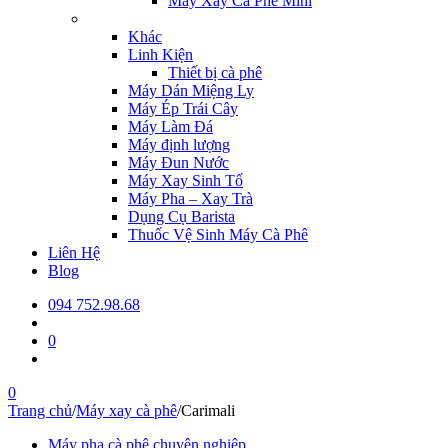
Máy Xay Cà Phê Mini
Khác
Linh Kiện
Thiết bị cà phê
Máy Dán Miệng Ly
Máy Ép Trái Cây
Máy Làm Đá
Máy định lượng
Máy Đun Nước
Máy Xay Sinh Tố
Máy Pha – Xay Trà
Dụng Cụ Barista
Thuốc Vệ Sinh Máy Cà Phê
Liên Hệ
Blog
094 752.98.68
0
0
Trang chủ
/
Máy xay cà phê
/
Carimali
Máy pha cà phê chuyên nghiệp