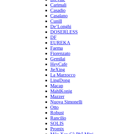
Carimali
Casadio
Casalano
Cunill
De’Longhi
DOSERLESS
DF
EUREKA
Faema
Fiorenzato
Gemilai
HeyCafe
JieXing
La Marzocco
LingDong
Macap
MahlKonig
Mazzer
Nuova Simonelli
Otto
Robust
Rancilio
SOLIS
Promix