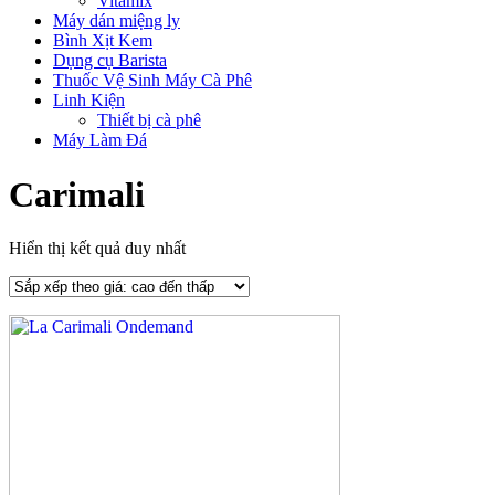
Vitamix
Máy dán miệng ly
Bình Xịt Kem
Dụng cụ Barista
Thuốc Vệ Sinh Máy Cà Phê
Linh Kiện
Thiết bị cà phê
Máy Làm Đá
Carimali
Hiển thị kết quả duy nhất