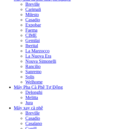
Breville
Carimali
Milesto
Casadio
Expobar
Faema
CIME
Gemilai
Iberital
La Marzocco
La Nuova Era
Nouva Simonelli
Rancilio
Sanremo
Solis
Welhome
Máy Pha Cà Phê Tự Động
Delonghi
Melitta
Jura
Máy xay cà phê
Breville
Casadio
Casalano
Cunill