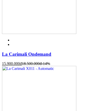
La Carimali Ondemand
15.900.000
đ
18.500.000
đ
-14%