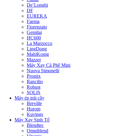
De’Longhi
DF
EUREKA
Faema
Fiorenzato
Gemilai
HC600
La Marzocco
LingDong
MahlKonig
Mazzer
Máy Xay Cà Phê Mini
Nuova Simonelli
Promix
Rancilio
Robust
SOLIS
Máy ép trái cây
Breville
Hurom
Kuvings
Máy Xay Sinh Tố
Blendtec
Omniblend