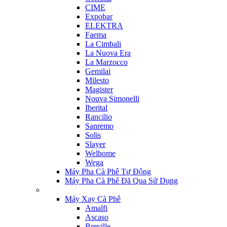
CIME
Expobar
ELEKTRA
Faema
La Cimbali
La Nuova Era
La Marzocco
Gemilai
Milesto
Magister
Nouva Simonelli
Iberital
Rancilio
Sanremo
Solis
Slayer
Welhome
Wega
Máy Pha Cà Phê Tự Động
Máy Pha Cà Phê Đã Qua Sử Dụng
Máy Xay Cà Phê
Amalfi
Ascaso
Breville