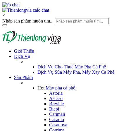
×
Nhập sản phẩm muốn tìm...
Giới Thiệu
Dịch Vụ
Dịch Vụ Cho Thuê Máy Pha Cà Phê
Dịch Vụ Sửa Máy Pha, Máy Xay Cà Phê
Sản Phẩm
Hot
Máy pha cà phê
Astoria
Ascaso
Breville
Biepi
Carimali
Casadio
Casanova
Corrima