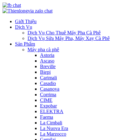
Giới Thiệu
Dịch Vụ
Dịch Vụ Cho Thuê Máy Pha Cà Phê
Dịch Vụ Sửa Máy Pha, Máy Xay Cà Phê
Sản Phẩm
Máy pha cà phê
Astoria
Ascaso
Breville
Biepi
Carimali
Casadio
Casanova
Corrima
CIME
Expobar
ELEKTRA
Faema
La Cimbali
La Nuova Era
La Marzocco
Gemilai