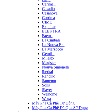
Carimali
Casadio
Casanova
Corrima
CIME
Expobar
ELEKTRA
Faema
La Cimbali
La Nuova Era
La Marzocco
Gemilai
Milesto
Magister
Nouva Simonelli
Iberital
Rancilio
Sanremo
Solis
Slayer
Welhome
Wega
Máy Pha Cà Phê Tự Động
Máy Pha Cà Phê Đã Qua Sử Dụng