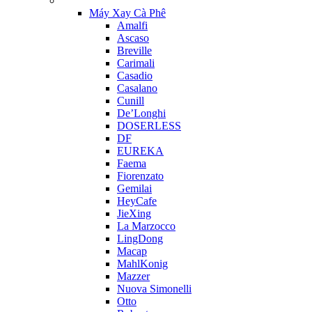
Máy Xay Cà Phê
Amalfi
Ascaso
Breville
Carimali
Casadio
Casalano
Cunill
De’Longhi
DOSERLESS
DF
EUREKA
Faema
Fiorenzato
Gemilai
HeyCafe
JieXing
La Marzocco
LingDong
Macap
MahlKonig
Mazzer
Nuova Simonelli
Otto