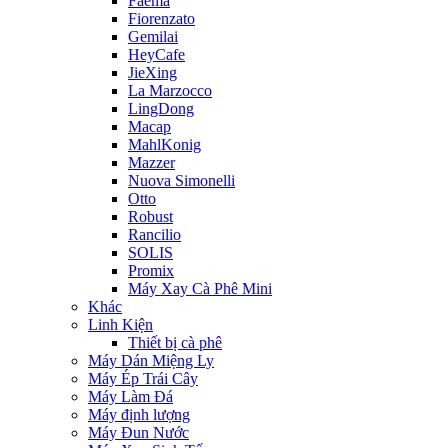
Faema
Fiorenzato
Gemilai
HeyCafe
JieXing
La Marzocco
LingDong
Macap
MahlKonig
Mazzer
Nuova Simonelli
Otto
Robust
Rancilio
SOLIS
Promix
Máy Xay Cà Phê Mini
Khác
Linh Kiện
Thiết bị cà phê
Máy Dán Miệng Ly
Máy Ép Trái Cây
Máy Làm Đá
Máy định lượng
Máy Đun Nước