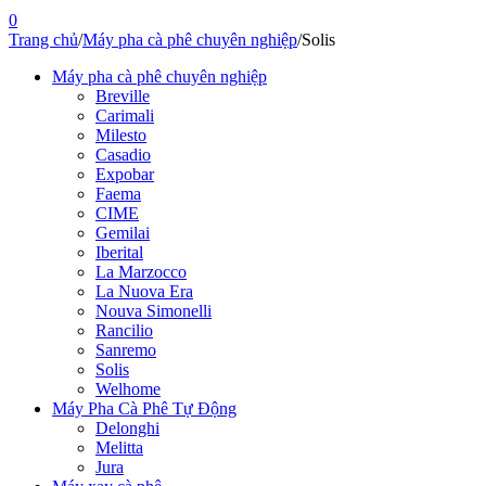
0
Trang chủ
/
Máy pha cà phê chuyên nghiệp
/
Solis
Máy pha cà phê chuyên nghiệp
Breville
Carimali
Milesto
Casadio
Expobar
Faema
CIME
Gemilai
Iberital
La Marzocco
La Nuova Era
Nouva Simonelli
Rancilio
Sanremo
Solis
Welhome
Máy Pha Cà Phê Tự Động
Delonghi
Melitta
Jura