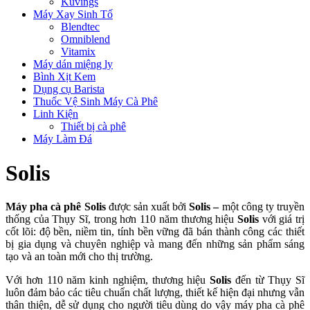
Kuvings
Máy Xay Sinh Tố
Blendtec
Omniblend
Vitamix
Máy dán miệng ly
Bình Xịt Kem
Dụng cụ Barista
Thuốc Vệ Sinh Máy Cà Phê
Linh Kiện
Thiết bị cà phê
Máy Làm Đá
Solis
Máy pha cà phê Solis
được sản xuất bởi
Solis –
một công ty truyền
thống của Thụy Sĩ, trong hơn 110 năm thương hiệu
Solis
với giá trị
cốt lõi: độ bền, niềm tin, tính bền vững đã bán thành công các thiết
bị gia dụng và chuyên nghiệp và mang đến những sản phẩm sáng
tạo và an toàn mới cho thị trường.
Với hơn 110 năm kinh nghiệm, thương hiệu
Solis
đến từ Thụy Sĩ
luôn đảm bảo các tiêu chuẩn chất lượng, thiết kế hiện đại nhưng vẫn
thân thiện, dễ sử dụng cho người tiêu dùng do vậy máy pha cà phê