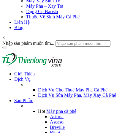
Máy Xay Sinh Tố
Máy Pha – Xay Trà
Dụng Cụ Barista
Thuốc Vệ Sinh Máy Cà Phê
Liên Hệ
Blog
×
Nhập sản phẩm muốn tìm...
Giới Thiệu
Dịch Vụ
Dịch Vụ Cho Thuê Máy Pha Cà Phê
Dịch Vụ Sửa Máy Pha, Máy Xay Cà Phê
Sản Phẩm
Hot
Máy pha cà phê
Astoria
Ascaso
Breville
Biepi