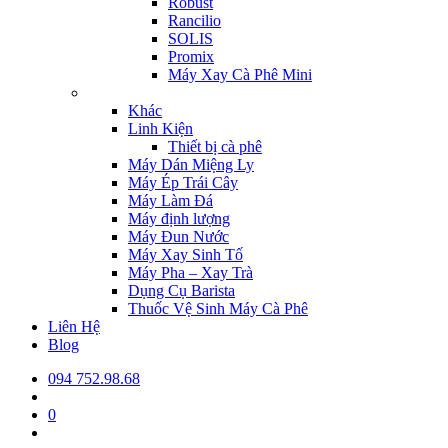
Robust
Rancilio
SOLIS
Promix
Máy Xay Cà Phê Mini
Khác
Linh Kiện
Thiết bị cà phê
Máy Dán Miệng Ly
Máy Ép Trái Cây
Máy Làm Đá
Máy định lượng
Máy Đun Nước
Máy Xay Sinh Tố
Máy Pha – Xay Trà
Dụng Cụ Barista
Thuốc Vệ Sinh Máy Cà Phê
Liên Hệ
Blog
094 752.98.68
0