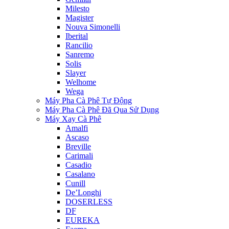
Milesto
Magister
Nouva Simonelli
Iberital
Rancilio
Sanremo
Solis
Slayer
Welhome
Wega
Máy Pha Cà Phê Tự Động
Máy Pha Cà Phê Đã Qua Sử Dụng
Máy Xay Cà Phê
Amalfi
Ascaso
Breville
Carimali
Casadio
Casalano
Cunill
De’Longhi
DOSERLESS
DF
EUREKA