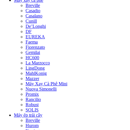
Máy xay cà phê
Breville
Casadio
Casalano
Cunill
De’Longhi
DF
EUREKA
Faema
Fiorenzato
Gemilai
HC600
La Marzocco
LingDong
MahlKonig
Mazzer
Máy Xay Cà Phê Mini
Nuova Simonelli
Promix
Rancilio
Robust
SOLIS
Máy ép trái cây
Breville
Hurom