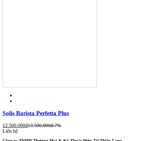
Solis Barista Perfetta Plus
12.500.000
đ
13.500.000
đ
-7%
Liên hệ
Công ty TNHH Thương Mại & Kỹ Thuật Điện Tử Thiên Long