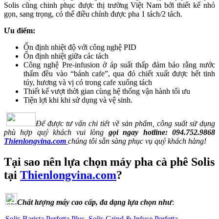
Solis cũng chinh phục được thị trường Việt Nam bởi thiết kế nhỏ
gọn, sang trọng, có thể điều chỉnh được pha 1 tách/2 tách.
Ưu điểm:
Ổn định nhiệt độ với công nghệ PID
Ổn định nhiệt giữa các tách
Công nghệ Pre-infusion ở áp suất thấp đảm bảo rằng nước
thấm đều vào “bánh cafe”, qua đó chiết xuất được hết tinh
túy, hương và vị có trong cafe xuống tách
Thiết kế vượt thời gian cùng hệ thống vận hành tối ưu
Tiện lợi khi khi sử dụng và vệ sinh.
Để được tư vấn chi tiết về sản phẩm, công suất sử dụng
phù hợp quý khách vui lòng
gọi ngay hotline:
094.752.9868
Thienlongvina.com
chúng tôi sẵn sàng phục vụ quý khách hàng!
Tại sao nên lựa chọn máy pha cà phê Solis
tại
Thienlongvina.com
?
Chất lượng máy cao cấp, đa dạng lựa chọn như
:
Solis Barista Perfetta Plus
,
Solis Grind & Infuse Perfetta