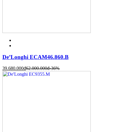
De’Longhi ECAM46.860.B
39.680.000
đ
62.000.000
đ
-36%