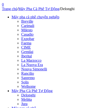
0
Trang chủ
/
Máy Pha Cà Phê Tự Động
/
Delonghi
Máy pha cà phê chuyên nghiệp
Breville
Carimali
Milesto
Casadio
Expobar
Faema
CIME
Gemilai
Iberital
La Marzocco
La Nuova Era
Nouva Simonelli
Rancilio
Sanremo
Solis
Welhome
Máy Pha Cà Phê Tự Động
Delonghi
Melitta
Jura