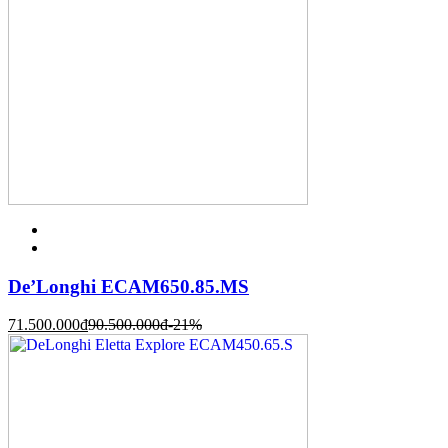
De’Longhi ECAM650.85.MS
71.500.000
đ
90.500.000
đ
-21%