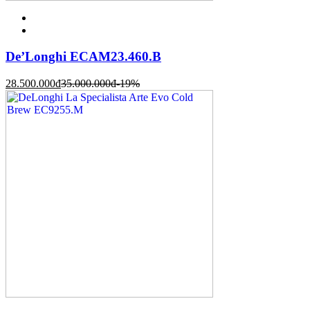
De’Longhi ECAM23.460.B
28.500.000
đ
35.000.000
đ
-19%