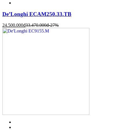
De’Longhi ECAM250.33.TB
24.500.000
đ
33.470.000
đ
-27%