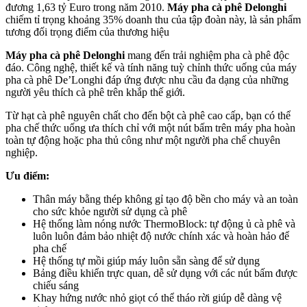
đương 1,63 tỷ Euro trong năm 2010.
Máy pha cà phê Delonghi
chiếm tỉ trọng khoảng 35% doanh thu của tập đoàn này, là sản phẩm
tương đối trọng điểm của thương hiệu
Máy pha cà phê Delonghi
mang đến trải nghiệm pha cà phê độc
đáo. Công nghệ, thiết kế và tính năng tuỳ chỉnh thức uống của máy
pha cà phê De’Longhi đáp ứng được nhu cầu đa dạng của những
người yêu thích cà phê trên khắp thế giới.
Từ hạt cà phê nguyên chất cho đến bột cà phê cao cấp, bạn có thể
pha chế thức uống ưa thích chỉ với một nút bấm trên máy pha hoàn
toàn tự động hoặc pha thủ công như một người pha chế chuyên
nghiệp.
Ưu điểm:
Thân máy bằng thép không gỉ tạo độ bền cho máy và an toàn
cho sức khỏe người sử dụng cà phê
Hệ thống làm nóng nước ThermoBlock: tự động ủ cà phê và
luôn luôn đảm bảo nhiệt độ nước chính xác và hoàn hảo để
pha chế
Hệ thống tự mồi giúp máy luôn sẵn sàng để sử dụng
Bảng điều khiển trực quan, dễ sử dụng với các nút bấm được
chiếu sáng
Khay hứng nước nhỏ giọt có thể tháo rời giúp dễ dàng vệ