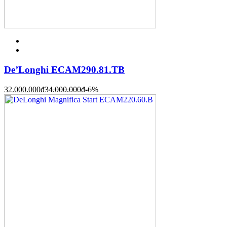
De’Longhi ECAM290.81.TB
32.000.000
đ
34.000.000
đ
-6%