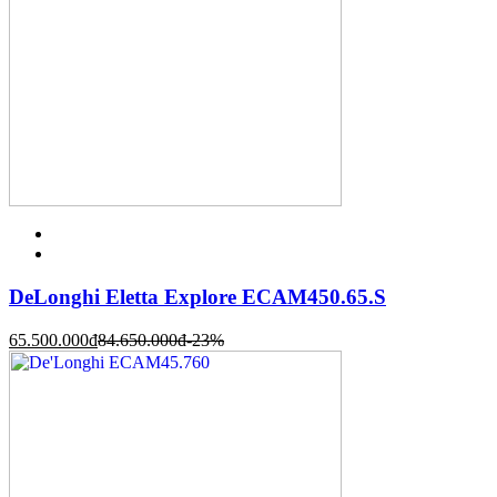
DeLonghi Eletta Explore ECAM450.65.S
65.500.000
đ
84.650.000
đ
-23%