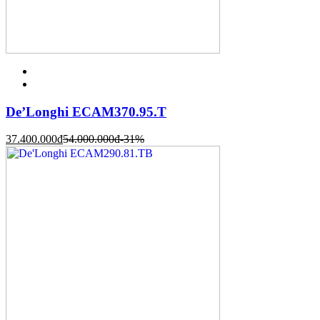
De’Longhi ECAM370.95.T
37.400.000
đ
54.000.000
đ
-31%