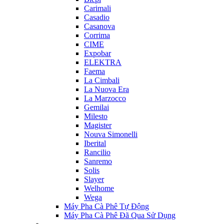
Carimali
Casadio
Casanova
Corrima
CIME
Expobar
ELEKTRA
Faema
La Cimbali
La Nuova Era
La Marzocco
Gemilai
Milesto
Magister
Nouva Simonelli
Iberital
Rancilio
Sanremo
Solis
Slayer
Welhome
Wega
Máy Pha Cà Phê Tự Động
Máy Pha Cà Phê Đã Qua Sử Dụng