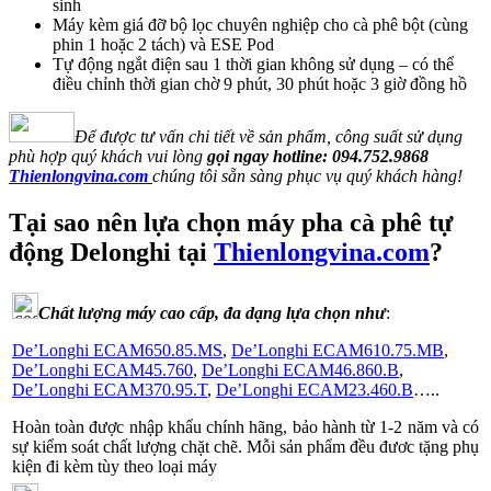
sinh
Máy kèm giá đỡ bộ lọc chuyên nghiệp cho cà phê bột (cùng
phin 1 hoặc 2 tách) và ESE Pod
Tự động ngắt điện sau 1 thời gian không sử dụng – có thể
điều chỉnh thời gian chờ 9 phút, 30 phút hoặc 3 giờ đồng hồ
Để được tư vấn chi tiết về sản phẩm, công suất sử dụng
phù hợp quý khách vui lòng
gọi ngay hotline:
094.752.9868
Thienlongvina.com
chúng tôi sẵn sàng phục vụ quý khách hàng!
Tại sao nên lựa chọn máy pha cà phê tự
động Delonghi tại
Thienlongvina.com
?
Chất lượng máy cao cấp, đa dạng lựa chọn như
:
De’Longhi ECAM650.85.MS
,
De’Longhi ECAM610.75.MB
,
De’Longhi ECAM45.760
,
De’Longhi ECAM46.860.B
,
De’Longhi ECAM370.95.T
,
De’Longhi ECAM23.460.B
…..
Hoàn toàn được nhập khẩu chính hãng, bảo hành từ 1-2 năm và có
sự kiểm soát chất lượng chặt chẽ. Mỗi sản phẩm đều đươc tặng phụ
kiện đi kèm tùy theo loại máy