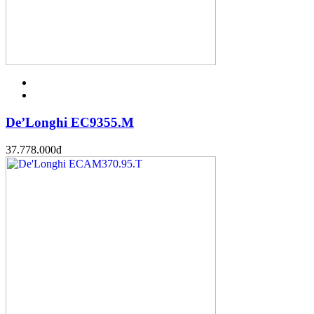
De’Longhi EC9355.M
37.778.000
đ