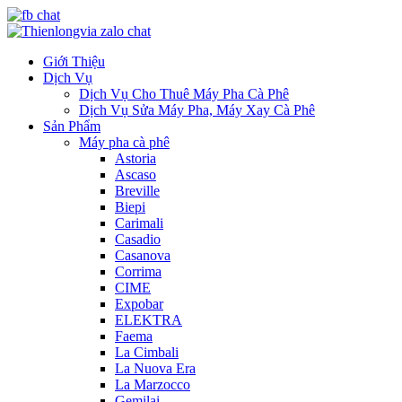
Giới Thiệu
Dịch Vụ
Dịch Vụ Cho Thuê Máy Pha Cà Phê
Dịch Vụ Sửa Máy Pha, Máy Xay Cà Phê
Sản Phẩm
Máy pha cà phê
Astoria
Ascaso
Breville
Biepi
Carimali
Casadio
Casanova
Corrima
CIME
Expobar
ELEKTRA
Faema
La Cimbali
La Nuova Era
La Marzocco
Gemilai