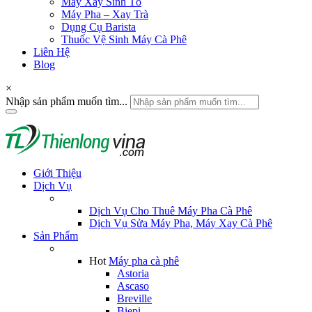
Máy Xay Sinh Tố
Máy Pha – Xay Trà
Dụng Cụ Barista
Thuốc Vệ Sinh Máy Cà Phê
Liên Hệ
Blog
×
Nhập sản phẩm muốn tìm...
Giới Thiệu
Dịch Vụ
Dịch Vụ Cho Thuê Máy Pha Cà Phê
Dịch Vụ Sửa Máy Pha, Máy Xay Cà Phê
Sản Phẩm
Hot
Máy pha cà phê
Astoria
Ascaso
Breville
Biepi