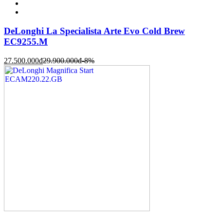
DeLonghi La Specialista Arte Evo Cold Brew
EC9255.M
27.500.000
đ
29.900.000
đ
-8%