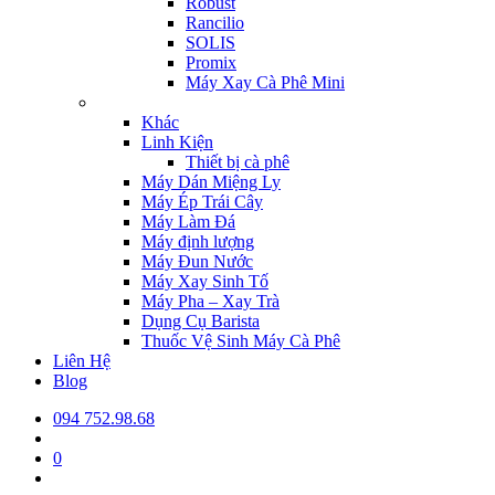
Robust
Rancilio
SOLIS
Promix
Máy Xay Cà Phê Mini
Khác
Linh Kiện
Thiết bị cà phê
Máy Dán Miệng Ly
Máy Ép Trái Cây
Máy Làm Đá
Máy định lượng
Máy Đun Nước
Máy Xay Sinh Tố
Máy Pha – Xay Trà
Dụng Cụ Barista
Thuốc Vệ Sinh Máy Cà Phê
Liên Hệ
Blog
094 752.98.68
0