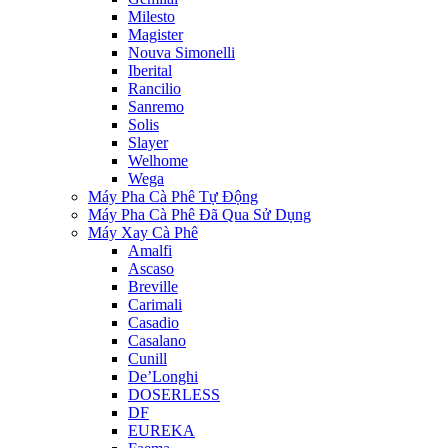
Milesto
Magister
Nouva Simonelli
Iberital
Rancilio
Sanremo
Solis
Slayer
Welhome
Wega
Máy Pha Cà Phê Tự Động
Máy Pha Cà Phê Đã Qua Sử Dụng
Máy Xay Cà Phê
Amalfi
Ascaso
Breville
Carimali
Casadio
Casalano
Cunill
De’Longhi
DOSERLESS
DF
EUREKA