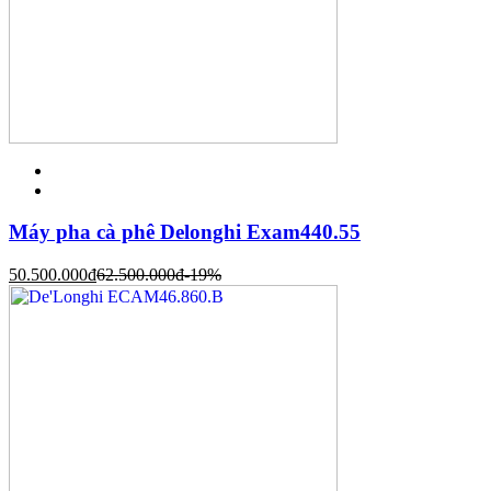
Máy pha cà phê Delonghi Exam440.55
50.500.000
đ
62.500.000
đ
-19%