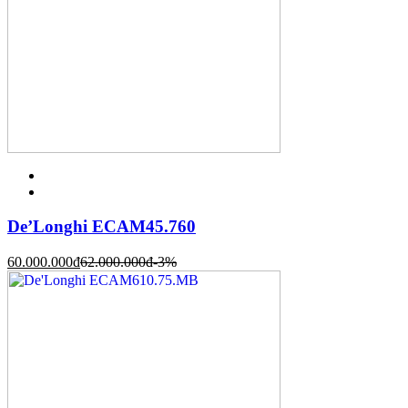
De’Longhi ECAM45.760
60.000.000
đ
62.000.000
đ
-3%