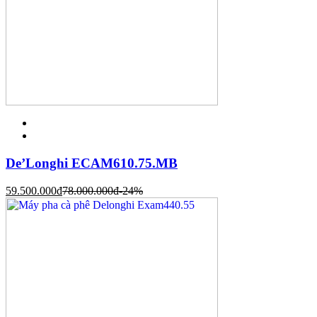
De’Longhi ECAM610.75.MB
59.500.000
đ
78.000.000
đ
-24%