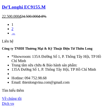
De’Longhi EC9155.M
22.500.000
đ
24.500.000
đ
-8%
1
2
→
Liên hệ
Công ty TNHH Thương Mại & Kỹ Thuật Điện Tử Thiên Long
*Showroom: 135A Đường Số 1, P. Thông Tây Hội, TP Hồ
Chí Minh
Trung tâm sửa chữa & Bảo hành sản phẩm:
135A Đường Số 1, P. Thông Tây Hội, TP Hồ Chí Minh
Hotline: 094 752.98.68
Email: thienlongvina.com@gmail.com
Tìm hiểu thêm
Về chúng tôi
Dịch vụ