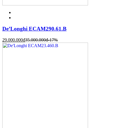
De’Longhi ECAM290.61.B
29.000.000
đ
35.000.000
đ
-17%