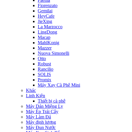
Faema
Fiorenzato
Gemilai
HeyCafe
JieXing
La Marzocco
LingDong
Macap
MahlKonig
Mazzer
Nuova Simonelli
Otto
Robust
Rancilio
SOLIS
Promix
Máy Xay Cà Phê Mini
Khác
Linh Kiện
Thiết bị cà phê
Máy Dán Miệng Ly
Máy Ép Trái Cây
Máy Làm Đá
Máy định lượng
Máy Đun Nước