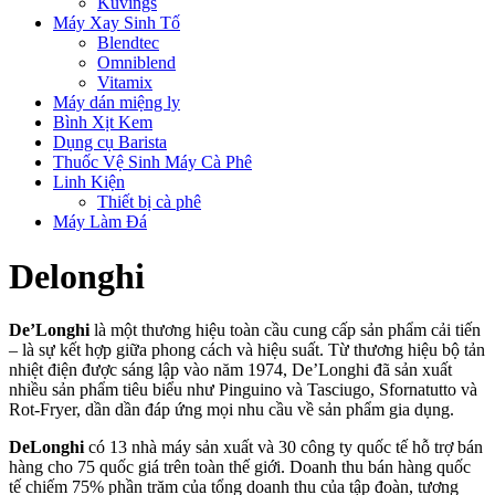
Kuvings
Máy Xay Sinh Tố
Blendtec
Omniblend
Vitamix
Máy dán miệng ly
Bình Xịt Kem
Dụng cụ Barista
Thuốc Vệ Sinh Máy Cà Phê
Linh Kiện
Thiết bị cà phê
Máy Làm Đá
Delonghi
De’Longhi
là một thương hiệu toàn cầu cung cấp sản phẩm cải tiến
– là sự kết hợp giữa phong cách và hiệu suất. Từ thương hiệu bộ tản
nhiệt điện được sáng lập vào năm 1974, De’Longhi đã sản xuất
nhiều sản phẩm tiêu biểu như Pinguino và Tasciugo, Sfornatutto và
Rot-Fryer, dần dần đáp ứng mọi nhu cầu về sản phẩm gia dụng.
DeLonghi
có 13 nhà máy sản xuất và 30 công ty quốc tế hỗ trợ bán
hàng cho 75 quốc giá trên toàn thế giới. Doanh thu bán hàng quốc
tế chiếm 75% phần trăm của tổng doanh thu của tập đoàn, tương