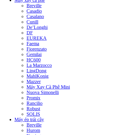
Máy xay cà phê
Breville
Casadio
Casalano
Cunill
De’Longhi
DF
EUREKA
Faema
Fiorenzato
Gemilai
HC600
La Marzocco
LingDong
MahlKonig
Mazzer
Máy Xay Cà Phê Mini
Nuova Simonelli
Promix
Rancilio
Robust
SOLIS
Máy ép trái cây
Breville
Hurom