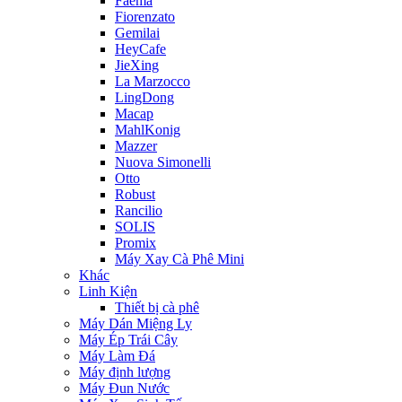
Faema
Fiorenzato
Gemilai
HeyCafe
JieXing
La Marzocco
LingDong
Macap
MahlKonig
Mazzer
Nuova Simonelli
Otto
Robust
Rancilio
SOLIS
Promix
Máy Xay Cà Phê Mini
Khác
Linh Kiện
Thiết bị cà phê
Máy Dán Miệng Ly
Máy Ép Trái Cây
Máy Làm Đá
Máy định lượng
Máy Đun Nước