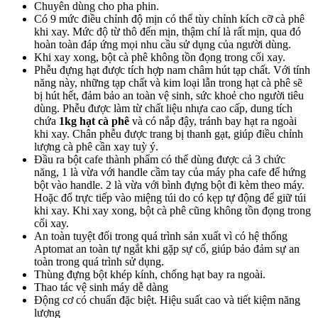
Chuyên dùng cho pha phin.
Có 9 mức điều chỉnh độ mịn có thể tùy chỉnh kích cỡ cà phê
khi xay. Mức độ từ thô đến mịn, thậm chí là rất mịn, qua đó
hoàn toàn đáp ứng mọi nhu cầu sử dụng của người dùng.
Khi xay xong, bột cà phê không tồn đọng trong cối xay.
Phễu đựng hạt được tích hợp nam châm hút tạp chất. Với tính
năng này, những tạp chất và kim loại lẫn trong hạt cà phê sẽ
bị hút hết, đảm bảo an toàn vệ sinh, sức khoẻ cho người tiêu
dùng. Phễu được làm từ chất liệu nhựa cao cấp, dung tích
chứa
1kg hạt cà phê
và có nắp đậy, tránh bay hạt ra ngoài
khi xay. Chân phễu được trang bị thanh gạt, giúp điều chỉnh
lượng cà phê cần xay tuỳ ý.
Đầu ra bột cafe thành phẩm có thể dùng được cả 3 chức
năng, 1 là vừa với handle cầm tay của máy pha cafe để hứng
bột vào handle. 2 là vừa với bình đựng bột đi kèm theo máy.
Hoặc đổ trực tiếp vào miệng túi do có kẹp tự động để giữ túi
khi xay. Khi xay xong, bột cà phê cũng không tồn đọng trong
cối xay.
An toàn tuyệt đối trong quá trình sản xuất vì có hệ thống
Aptomat an toàn tự ngắt khi gặp sự cố, giúp bảo đảm sự an
toàn trong quá trình sử dụng.
Thùng đựng bột khép kính, chống hạt bay ra ngoài.
Thao tác vệ sinh máy dễ dàng
Động cơ có chuẩn đặc biệt. Hiệu suất cao và tiết kiệm năng
lượng