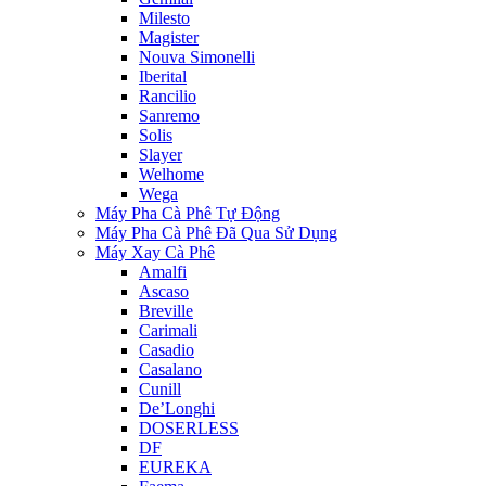
Milesto
Magister
Nouva Simonelli
Iberital
Rancilio
Sanremo
Solis
Slayer
Welhome
Wega
Máy Pha Cà Phê Tự Động
Máy Pha Cà Phê Đã Qua Sử Dụng
Máy Xay Cà Phê
Amalfi
Ascaso
Breville
Carimali
Casadio
Casalano
Cunill
De’Longhi
DOSERLESS
DF
EUREKA