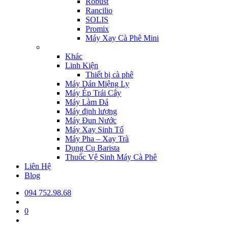
Robust
Rancilio
SOLIS
Promix
Máy Xay Cà Phê Mini
Khác
Linh Kiện
Thiết bị cà phê
Máy Dán Miệng Ly
Máy Ép Trái Cây
Máy Làm Đá
Máy định lượng
Máy Đun Nước
Máy Xay Sinh Tố
Máy Pha – Xay Trà
Dụng Cụ Barista
Thuốc Vệ Sinh Máy Cà Phê
Liên Hệ
Blog
094 752.98.68
0