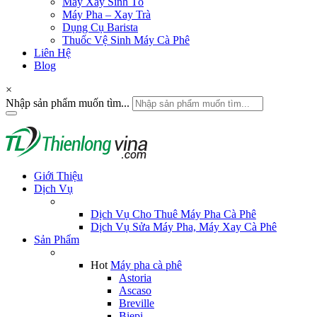
Máy Xay Sinh Tố
Máy Pha – Xay Trà
Dụng Cụ Barista
Thuốc Vệ Sinh Máy Cà Phê
Liên Hệ
Blog
×
Nhập sản phẩm muốn tìm...
Giới Thiệu
Dịch Vụ
Dịch Vụ Cho Thuê Máy Pha Cà Phê
Dịch Vụ Sửa Máy Pha, Máy Xay Cà Phê
Sản Phẩm
Hot
Máy pha cà phê
Astoria
Ascaso
Breville
Biepi