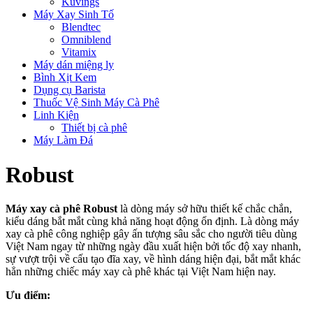
Kuvings
Máy Xay Sinh Tố
Blendtec
Omniblend
Vitamix
Máy dán miệng ly
Bình Xịt Kem
Dụng cụ Barista
Thuốc Vệ Sinh Máy Cà Phê
Linh Kiện
Thiết bị cà phê
Máy Làm Đá
Robust
Máy xay cà phê Robust
là dòng máy sở hữu thiết kế chắc chắn,
kiểu dáng bắt mắt cùng khả năng hoạt động ổn định. Là dòng máy
xay cà phê công nghiệp gây ấn tượng sâu sắc cho người tiêu dùng
Việt Nam ngay từ những ngày đầu xuất hiện bởi tốc độ xay nhanh,
sự vượt trội về cấu tạo đĩa xay, về hình dáng hiện đại, bắt mắt khác
hẳn những chiếc máy xay cà phê khác tại Việt Nam hiện nay.
Ưu điểm: