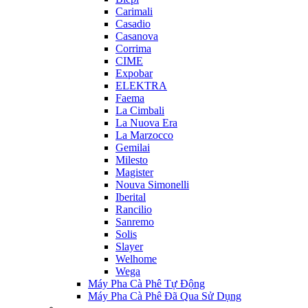
Carimali
Casadio
Casanova
Corrima
CIME
Expobar
ELEKTRA
Faema
La Cimbali
La Nuova Era
La Marzocco
Gemilai
Milesto
Magister
Nouva Simonelli
Iberital
Rancilio
Sanremo
Solis
Slayer
Welhome
Wega
Máy Pha Cà Phê Tự Động
Máy Pha Cà Phê Đã Qua Sử Dụng