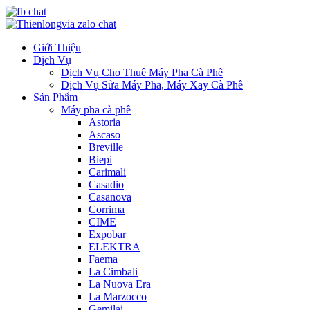
Giới Thiệu
Dịch Vụ
Dịch Vụ Cho Thuê Máy Pha Cà Phê
Dịch Vụ Sửa Máy Pha, Máy Xay Cà Phê
Sản Phẩm
Máy pha cà phê
Astoria
Ascaso
Breville
Biepi
Carimali
Casadio
Casanova
Corrima
CIME
Expobar
ELEKTRA
Faema
La Cimbali
La Nuova Era
La Marzocco
Gemilai