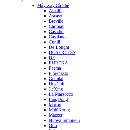
Máy Xay Cà Phê
Amalfi
Ascaso
Breville
Carimali
Casadio
Casalano
Cunill
De’Longhi
DOSERLESS
DF
EUREKA
Faema
Fiorenzato
Gemilai
HeyCafe
JieXing
La Marzocco
LingDong
Macap
MahlKonig
Mazzer
Nuova Simonelli
Otto