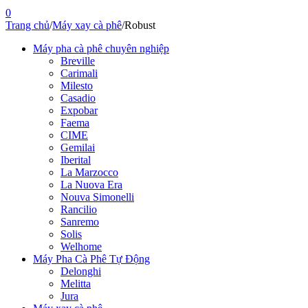
0
Trang chủ
/
Máy xay cà phê
/
Robust
Máy pha cà phê chuyên nghiệp
Breville
Carimali
Milesto
Casadio
Expobar
Faema
CIME
Gemilai
Iberital
La Marzocco
La Nuova Era
Nouva Simonelli
Rancilio
Sanremo
Solis
Welhome
Máy Pha Cà Phê Tự Động
Delonghi
Melitta
Jura