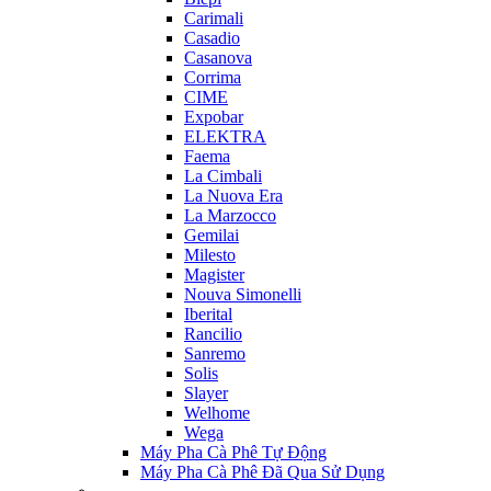
Carimali
Casadio
Casanova
Corrima
CIME
Expobar
ELEKTRA
Faema
La Cimbali
La Nuova Era
La Marzocco
Gemilai
Milesto
Magister
Nouva Simonelli
Iberital
Rancilio
Sanremo
Solis
Slayer
Welhome
Wega
Máy Pha Cà Phê Tự Động
Máy Pha Cà Phê Đã Qua Sử Dụng