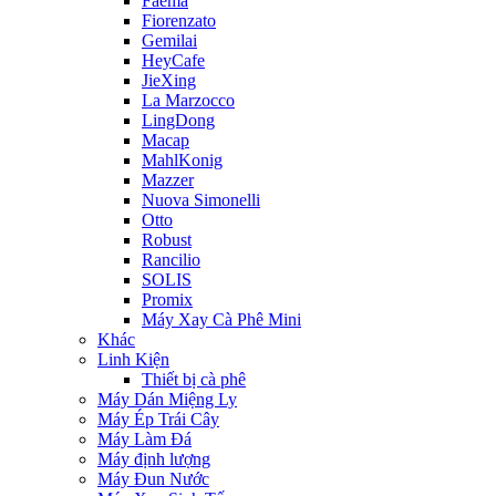
Faema
Fiorenzato
Gemilai
HeyCafe
JieXing
La Marzocco
LingDong
Macap
MahlKonig
Mazzer
Nuova Simonelli
Otto
Robust
Rancilio
SOLIS
Promix
Máy Xay Cà Phê Mini
Khác
Linh Kiện
Thiết bị cà phê
Máy Dán Miệng Ly
Máy Ép Trái Cây
Máy Làm Đá
Máy định lượng
Máy Đun Nước