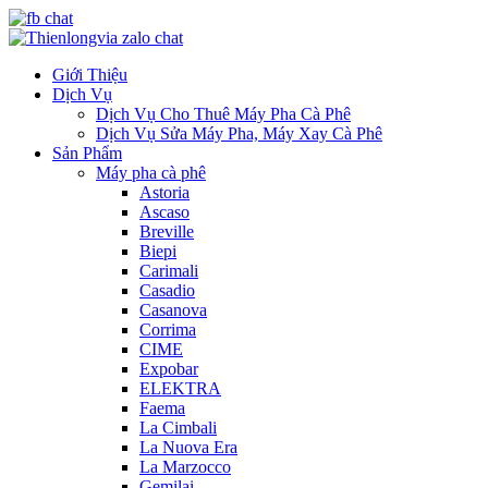
Giới Thiệu
Dịch Vụ
Dịch Vụ Cho Thuê Máy Pha Cà Phê
Dịch Vụ Sửa Máy Pha, Máy Xay Cà Phê
Sản Phẩm
Máy pha cà phê
Astoria
Ascaso
Breville
Biepi
Carimali
Casadio
Casanova
Corrima
CIME
Expobar
ELEKTRA
Faema
La Cimbali
La Nuova Era
La Marzocco
Gemilai