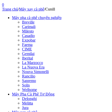
0
Trang chủ
/
Máy xay cà phê
/
Cunill
Máy pha cà phê chuyên nghiệp
Breville
Carimali
Milesto
Casadio
Expobar
Faema
CIME
Gemilai
Iberital
La Marzocco
La Nuova Era
Nouva Simonelli
Rancilio
Sanremo
Solis
Welhome
Máy Pha Cà Phê Tự Động
Delonghi
Melitta
Jura