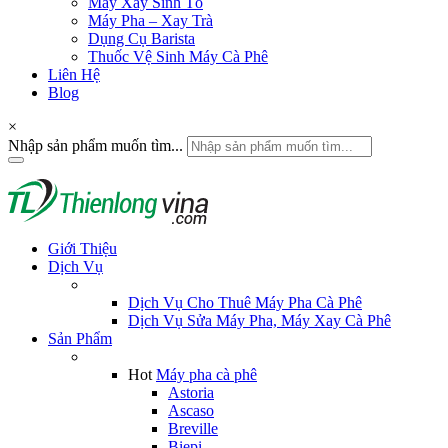
Máy Xay Sinh Tố
Máy Pha – Xay Trà
Dụng Cụ Barista
Thuốc Vệ Sinh Máy Cà Phê
Liên Hệ
Blog
×
Nhập sản phẩm muốn tìm...
Giới Thiệu
Dịch Vụ
Dịch Vụ Cho Thuê Máy Pha Cà Phê
Dịch Vụ Sửa Máy Pha, Máy Xay Cà Phê
Sản Phẩm
Hot
Máy pha cà phê
Astoria
Ascaso
Breville
Biepi