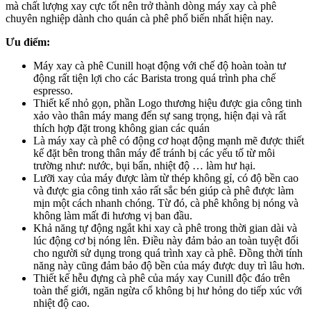
mà chất lượng xay cực tốt nên trở thành dòng máy xay cà phê
chuyên nghiệp dành cho quán cà phê phổ biến nhất hiện nay.
Ưu điểm:
Máy xay cà phê Cunill hoạt động với chế độ hoàn toàn tư
động rất tiện lợi cho các Barista trong quá trình pha chế
espresso.
Thiết kế nhỏ gọn, phần Logo thương hiệu được gia công tinh
xảo vào thân máy mang đến sự sang trọng, hiện đại và rất
thích hợp đặt trong không gian các quán
Là máy xay cà phê có động cơ hoạt động mạnh mẽ được thiết
kế đặt bên trong thân máy để tránh bị các yếu tố từ môi
trường như: nước, bụi bẩn, nhiệt độ … làm hư hại.
Lưỡi xay của máy được làm từ thép không gỉ, có độ bền cao
và được gia công tinh xảo rất sắc bén giúp cà phê được làm
mịn một cách nhanh chóng. Từ đó, cà phê không bị nóng và
không làm mất đi hương vị ban đầu.
Khả năng tự động ngắt khi xay cà phê trong thời gian dài và
lúc động cơ bị nóng lên. Điều này đảm bảo an toàn tuyệt đối
cho người sử dụng trong quá trình xay cà phê. Đồng thời tính
năng này cũng đảm bảo độ bền của máy được duy trì lâu hơn.
Thiết kế hễu đựng cà phê của máy xay Cunill độc đáo trên
toàn thế giới, ngăn ngừa cổ không bị hư hỏng do tiếp xúc với
nhiệt độ cao.