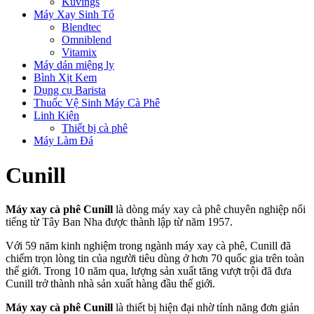
Kuvings
Máy Xay Sinh Tố
Blendtec
Omniblend
Vitamix
Máy dán miệng ly
Bình Xịt Kem
Dụng cụ Barista
Thuốc Vệ Sinh Máy Cà Phê
Linh Kiện
Thiết bị cà phê
Máy Làm Đá
Cunill
Máy xay cà phê Cunill
là dòng máy xay cà phê chuyên nghiệp nổi
tiếng từ Tây Ban Nha được thành lập từ năm 1957.
Với 59 năm kinh nghiệm trong ngành máy xay cà phê, Cunill đã
chiếm trọn lòng tin của người tiêu dùng ở hơn 70 quốc gia trên toàn
thế giới. Trong 10 năm qua, lượng sản xuất tăng vượt trội đã đưa
Cunill trở thành nhà sản xuất hàng đầu thế giới.
Máy xay cà phê Cunill
là thiết bị hiện đại nhờ tính năng đơn giản