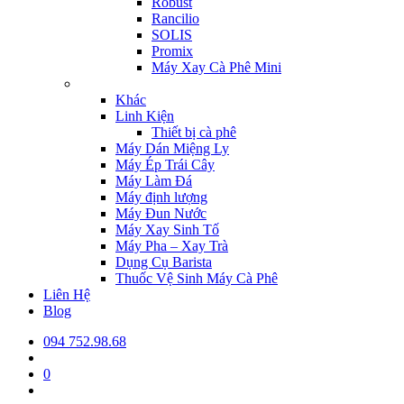
Robust
Rancilio
SOLIS
Promix
Máy Xay Cà Phê Mini
Khác
Linh Kiện
Thiết bị cà phê
Máy Dán Miệng Ly
Máy Ép Trái Cây
Máy Làm Đá
Máy định lượng
Máy Đun Nước
Máy Xay Sinh Tố
Máy Pha – Xay Trà
Dụng Cụ Barista
Thuốc Vệ Sinh Máy Cà Phê
Liên Hệ
Blog
094 752.98.68
0