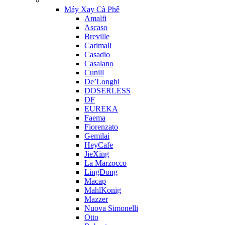
Máy Xay Cà Phê
Amalfi
Ascaso
Breville
Carimali
Casadio
Casalano
Cunill
De’Longhi
DOSERLESS
DF
EUREKA
Faema
Fiorenzato
Gemilai
HeyCafe
JieXing
La Marzocco
LingDong
Macap
MahlKonig
Mazzer
Nuova Simonelli
Otto