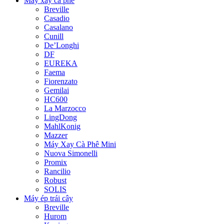
Máy xay cà phê
Breville
Casadio
Casalano
Cunill
De’Longhi
DF
EUREKA
Faema
Fiorenzato
Gemilai
HC600
La Marzocco
LingDong
MahlKonig
Mazzer
Máy Xay Cà Phê Mini
Nuova Simonelli
Promix
Rancilio
Robust
SOLIS
Máy ép trái cây
Breville
Hurom