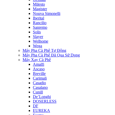
Milesto
Magister
Nouva Simonelli
Iberital
Rancilio
Sanremo
Solis
Slayer
Welhome
Wega
Máy Pha Cà Phê Tự Động
Máy Pha Cà Phê Đã Qua Sử Dụng
Máy Xay Cà Phê
Amalfi
Ascaso
Breville
Carimali
Casadio
Casalano
Cunill
De’Longhi
DOSERLESS
DF
EUREKA