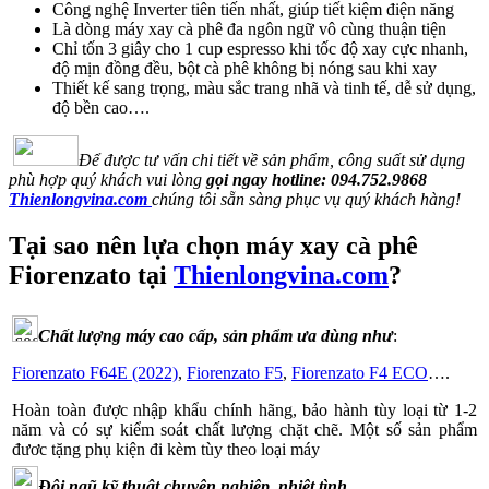
Công nghệ Inverter tiên tiến nhất, giúp tiết kiệm điện năng
Là dòng máy xay cà phê đa ngôn ngữ vô cùng thuận tiện
Chỉ tốn 3 giây cho 1 cup espresso khi tốc độ xay cực nhanh,
độ mịn đồng đều, bột cà phê không bị nóng sau khi xay
Thiết kế sang trọng, màu sắc trang nhã và tinh tế, dễ sử dụng,
độ bền cao….
Để được tư vấn chi tiết về sản phẩm, công suất sử dụng
phù hợp quý khách vui lòng
gọi ngay hotline:
094.752.9868
Thienlongvina.com
chúng tôi sẵn sàng phục vụ quý khách hàng!
Tại sao nên lựa chọn máy xay cà phê
Fiorenzato tại
Thienlongvina.com
?
Chất lượng máy cao cấp, sản phẩm ưa dùng như
:
Fiorenzato F64E (2022)
,
Fiorenzato F5
,
Fiorenzato F4 ECO
….
Hoàn toàn được nhập khẩu chính hãng, bảo hành tùy loại từ 1-2
năm và có sự kiểm soát chất lượng chặt chẽ. Một số sản phẩm
đươc tặng phụ kiện đi kèm tùy theo loại máy
Đội ngũ kỹ thuật chuyên nghiệp, nhiệt tình