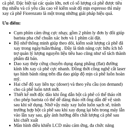
cà phê. Đặc biệt tại các quán lớn, nơi có số lượng cà phê được tiêu
thụ nhiều và có yêu cầu cao về kiểm soát độ mịn espresso thì máy
xay cà phê Fiorenzato là một trong những giải pháp hiệu quả.
Ưu điểm:
Cụm phím cảm ứng cực nhạy, gồm 2 phím ly đơn ly đôi giúp
barista pha chế chuẩn xác hơn và 1 phím cài đặt.
Bộ nhớ thông minh giúp theo dõi, kiểm soát lượng cà phê đã
xay trong ngày/tuần/tháng . Đây là tính năng cực hữu ích hỗ
trợ quản lý lượng nguyên liệu tiêu hao cũng như số tách thành
phẩm đã bán.
Dao xay thép cứng chuyên dụng dạng phẳng (flat) đường
kính lớn xay cà phê cực nhanh. Đồng thời công nghệ cắt laser
tạo hình bánh răng trên đĩa dao giúp độ mịn cà phê luôn hoàn
mỹ.
Hai chế độ xay liên tục (doser) và theo yêu cầu (on demand)
cho cà phê luôn tươi mới.
Thiết kế mới độc đáo khi ống dẫn bột cà phê có thể tháo rời
cho phép barista có thể dễ dàng tháo rời ống dẫn để vệ sinh
sau khi sử dụng. Nhờ vậy máy xay luôn luôn sạch sẽ, tránh
trường hợp bột cà phê sau khi xay đọng lại bên trong máy lẫn
vào lần xay sau, gây ảnh hưởng đến chất lượng cà phê sau
khi chiết xuất
Màn hình điều khiển LCD màu cảm ứng, đa chức năng