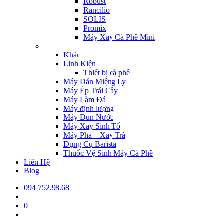
Robust
Rancilio
SOLIS
Promix
Máy Xay Cà Phê Mini
Khác
Linh Kiện
Thiết bị cà phê
Máy Dán Miệng Ly
Máy Ép Trái Cây
Máy Làm Đá
Máy định lượng
Máy Đun Nước
Máy Xay Sinh Tố
Máy Pha – Xay Trà
Dụng Cụ Barista
Thuốc Vệ Sinh Máy Cà Phê
Liên Hệ
Blog
094 752.98.68
0