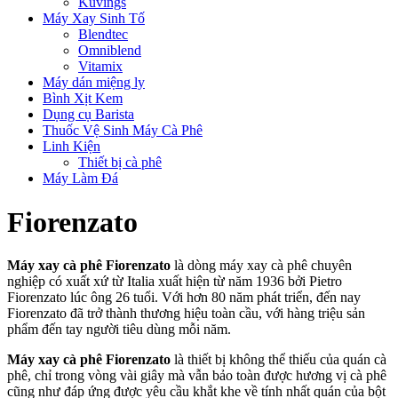
Kuvings
Máy Xay Sinh Tố
Blendtec
Omniblend
Vitamix
Máy dán miệng ly
Bình Xịt Kem
Dụng cụ Barista
Thuốc Vệ Sinh Máy Cà Phê
Linh Kiện
Thiết bị cà phê
Máy Làm Đá
Fiorenzato
Máy xay cà phê Fiorenzato
là dòng máy xay cà phê chuyên
nghiệp có xuất xứ từ Italia xuất hiện từ năm 1936 bởi Pietro
Fiorenzato lúc ông 26 tuổi. Với hơn 80 năm phát triển, đến nay
Fiorenzato đã trở thành thương hiệu toàn cầu, với hàng triệu sản
phẩm đến tay người tiêu dùng mỗi năm.
Máy xay cà phê Fiorenzato
là thiết bị không thể thiếu của quán cà
phê, chỉ trong vòng vài giây mà vẫn bảo toàn được hương vị cà phê
cũng như đáp ứng được yêu cầu khắt khe về tính nhất quán của bột