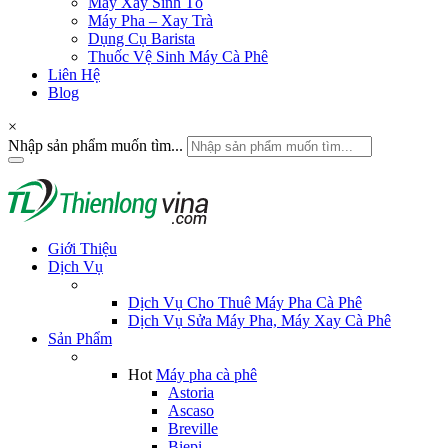
Máy Xay Sinh Tố
Máy Pha – Xay Trà
Dụng Cụ Barista
Thuốc Vệ Sinh Máy Cà Phê
Liên Hệ
Blog
×
Nhập sản phẩm muốn tìm...
Giới Thiệu
Dịch Vụ
Dịch Vụ Cho Thuê Máy Pha Cà Phê
Dịch Vụ Sửa Máy Pha, Máy Xay Cà Phê
Sản Phẩm
Hot
Máy pha cà phê
Astoria
Ascaso
Breville
Biepi