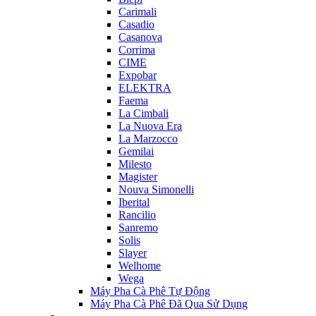
Carimali
Casadio
Casanova
Corrima
CIME
Expobar
ELEKTRA
Faema
La Cimbali
La Nuova Era
La Marzocco
Gemilai
Milesto
Magister
Nouva Simonelli
Iberital
Rancilio
Sanremo
Solis
Slayer
Welhome
Wega
Máy Pha Cà Phê Tự Động
Máy Pha Cà Phê Đã Qua Sử Dụng