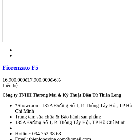
Fiorenzato F5
16.900.000
đ
17.900.000
đ
-6%
Liên hệ
Công ty TNHH Thương Mại & Kỹ Thuật Điện Tử Thiên Long
*Showroom: 135A Đường Số 1, P. Thông Tây Hội, TP Hồ
Chí Minh
Trung tâm sửa chữa & Bảo hành sản phẩm:
135A Đường Số 1, P. Thông Tây Hội, TP Hồ Chí Minh
Hotline: 094 752.98.68
Email: thienlongvina.com@gmail.com