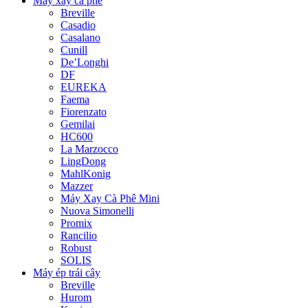
Máy xay cà phê
Breville
Casadio
Casalano
Cunill
De’Longhi
DF
EUREKA
Faema
Fiorenzato
Gemilai
HC600
La Marzocco
LingDong
MahlKonig
Mazzer
Máy Xay Cà Phê Mini
Nuova Simonelli
Promix
Rancilio
Robust
SOLIS
Máy ép trái cây
Breville
Hurom