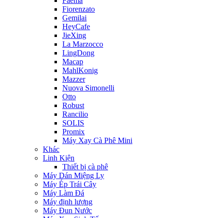
Faema
Fiorenzato
Gemilai
HeyCafe
JieXing
La Marzocco
LingDong
Macap
MahlKonig
Mazzer
Nuova Simonelli
Otto
Robust
Rancilio
SOLIS
Promix
Máy Xay Cà Phê Mini
Khác
Linh Kiện
Thiết bị cà phê
Máy Dán Miệng Ly
Máy Ép Trái Cây
Máy Làm Đá
Máy định lượng
Máy Đun Nước