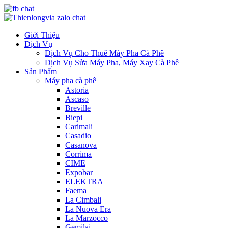
Giới Thiệu
Dịch Vụ
Dịch Vụ Cho Thuê Máy Pha Cà Phê
Dịch Vụ Sửa Máy Pha, Máy Xay Cà Phê
Sản Phẩm
Máy pha cà phê
Astoria
Ascaso
Breville
Biepi
Carimali
Casadio
Casanova
Corrima
CIME
Expobar
ELEKTRA
Faema
La Cimbali
La Nuova Era
La Marzocco
Gemilai