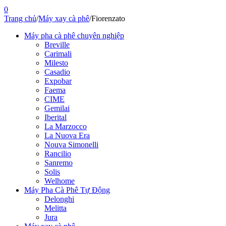
0
Trang chủ
/
Máy xay cà phê
/
Fiorenzato
Máy pha cà phê chuyên nghiệp
Breville
Carimali
Milesto
Casadio
Expobar
Faema
CIME
Gemilai
Iberital
La Marzocco
La Nuova Era
Nouva Simonelli
Rancilio
Sanremo
Solis
Welhome
Máy Pha Cà Phê Tự Động
Delonghi
Melitta
Jura