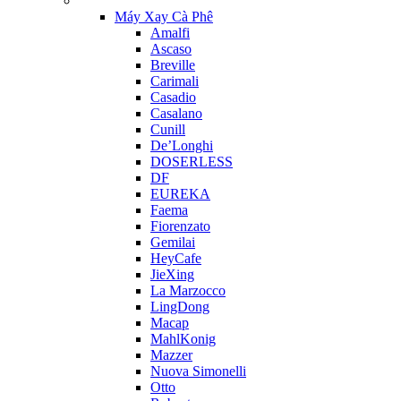
Máy Xay Cà Phê
Amalfi
Ascaso
Breville
Carimali
Casadio
Casalano
Cunill
De’Longhi
DOSERLESS
DF
EUREKA
Faema
Fiorenzato
Gemilai
HeyCafe
JieXing
La Marzocco
LingDong
Macap
MahlKonig
Mazzer
Nuova Simonelli
Otto