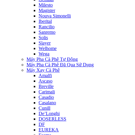
Milesto
Magister
Nouva Simonelli
Iberital
Rancilio
Sanremo
Solis
Slayer
Welhome
Wega
Máy Pha Cà Phê Tự Động
Máy Pha Cà Phê Đã Qua Sử Dụng
Máy Xay Cà Phê
Amalfi
Ascaso
Breville
Carimali
Casadio
Casalano
Cunill
De’Longhi
DOSERLESS
DF
EUREKA