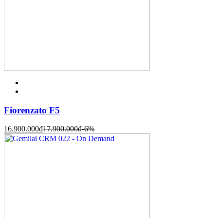
Fiorenzato F5
16.900.000
đ
17.900.000
đ
-6%