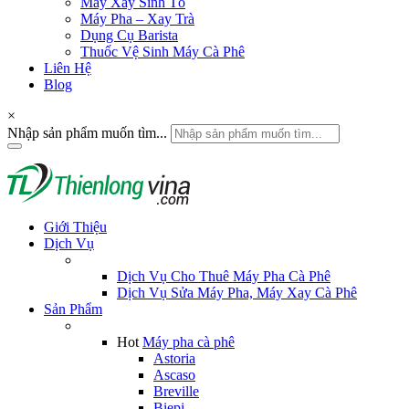
Máy Xay Sinh Tố
Máy Pha – Xay Trà
Dụng Cụ Barista
Thuốc Vệ Sinh Máy Cà Phê
Liên Hệ
Blog
×
Nhập sản phẩm muốn tìm...
Giới Thiệu
Dịch Vụ
Dịch Vụ Cho Thuê Máy Pha Cà Phê
Dịch Vụ Sửa Máy Pha, Máy Xay Cà Phê
Sản Phẩm
Hot
Máy pha cà phê
Astoria
Ascaso
Breville
Biepi