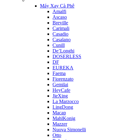
Máy Xay Cà Phê
Amalfi
Ascaso
Breville
Carimali
Casadio
Casalano
Cunill
De’Longhi
DOSERLESS
DF
EUREKA
Faema
Fiorenzato
Gemilai
HeyCafe
JieXing
La Marzocco
LingDong
Macap
MahlKonig
Mazzer
Nuova Simonelli
Otto