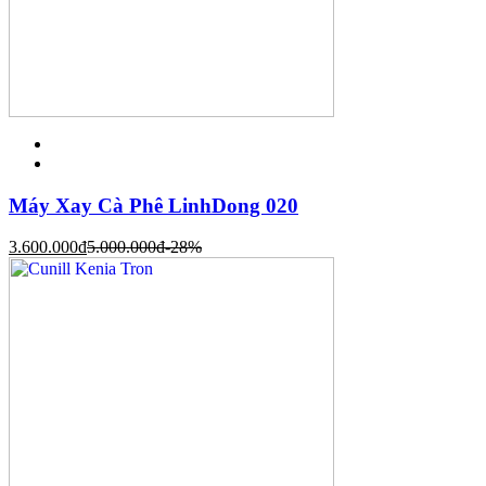
Máy Xay Cà Phê LinhDong 020
3.600.000
đ
5.000.000
đ
-28%