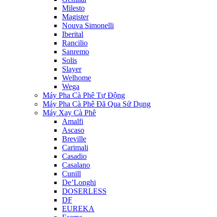
Milesto
Magister
Nouva Simonelli
Iberital
Rancilio
Sanremo
Solis
Slayer
Welhome
Wega
Máy Pha Cà Phê Tự Động
Máy Pha Cà Phê Đã Qua Sử Dụng
Máy Xay Cà Phê
Amalfi
Ascaso
Breville
Carimali
Casadio
Casalano
Cunill
De’Longhi
DOSERLESS
DF
EUREKA