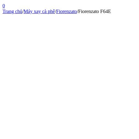
0
Trang chủ
/
Máy xay cà phê
/
Fiorenzato
/
Fiorenzato F64E