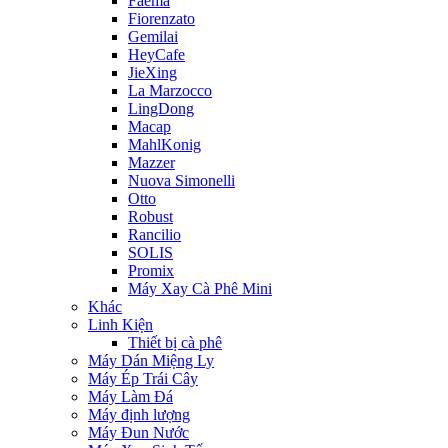
Faema
Fiorenzato
Gemilai
HeyCafe
JieXing
La Marzocco
LingDong
Macap
MahlKonig
Mazzer
Nuova Simonelli
Otto
Robust
Rancilio
SOLIS
Promix
Máy Xay Cà Phê Mini
Khác
Linh Kiện
Thiết bị cà phê
Máy Dán Miệng Ly
Máy Ép Trái Cây
Máy Làm Đá
Máy định lượng
Máy Đun Nước