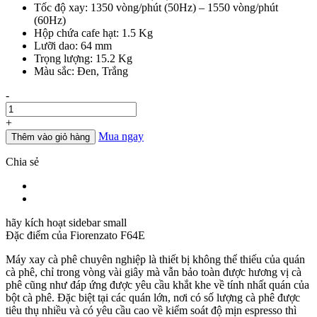
Tốc độ xay: 1350 vòng/phút (50Hz) – 1550 vòng/phút
25.000.000đ.
là:
(60Hz)
21.900.000đ.
Hộp chứa cafe hạt: 1.5 Kg
Lưỡi dao: 64 mm
Trọng lượng: 15.2 Kg
Màu sắc: Đen, Trắng
Số
-
lượng
+
Mua ngay
Thêm vào giỏ hàng
Chia sẻ
hãy kích hoạt sidebar small
Đặc điểm của
Fiorenzato F64E
Máy xay cà phê chuyên nghiệp là thiết bị không thể thiếu của quán
cà phê, chỉ trong vòng vài giây mà vẫn bảo toàn được hương vị cà
phê cũng như đáp ứng được yêu cầu khắt khe về tính nhất quán của
bột cà phê. Đặc biệt tại các quán lớn, nơi có số lượng cà phê được
tiêu thụ nhiều và có yêu cầu cao về kiểm soát độ mịn espresso thì