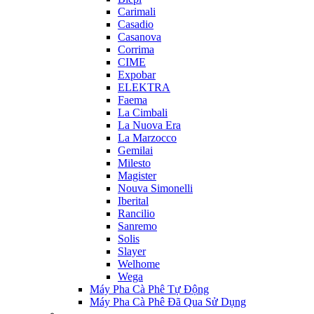
Carimali
Casadio
Casanova
Corrima
CIME
Expobar
ELEKTRA
Faema
La Cimbali
La Nuova Era
La Marzocco
Gemilai
Milesto
Magister
Nouva Simonelli
Iberital
Rancilio
Sanremo
Solis
Slayer
Welhome
Wega
Máy Pha Cà Phê Tự Động
Máy Pha Cà Phê Đã Qua Sử Dụng