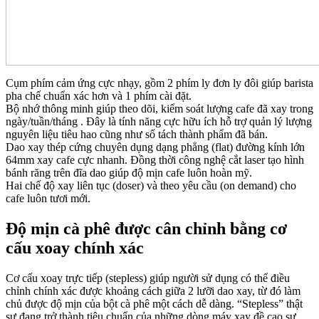
Cụm phím cảm ứng cực nhạy, gồm 2 phím ly đơn ly đôi giúp barista
pha chế chuẩn xác hơn và 1 phím cài đặt.
Bộ nhớ thông minh giúp theo dõi, kiểm soát lượng cafe đã xay trong
ngày/tuần/tháng . Đây là tính năng cực hữu ích hỗ trợ quản lý lượng
nguyên liệu tiêu hao cũng như số tách thành phẩm đã bán.
Dao xay thép cứng chuyên dụng dạng phẳng (flat) đường kính lớn
64mm xay cafe cực nhanh. Đồng thời công nghệ cắt laser tạo hình
bánh răng trên đĩa dao giúp độ mịn cafe luôn hoàn mỹ.
Hai chế độ xay liên tục (doser) và theo yêu cầu (on demand) cho
cafe luôn tươi mới.
Độ mịn cà phê được cân chỉnh bằng cơ
cấu xoay chính xác
Cơ cấu xoay trực tiếp (stepless) giúp người sử dụng có thể điều
chỉnh chính xác được khoảng cách giữa 2 lưỡi dao xay, từ đó làm
chủ được độ mịn của bột cà phê một cách dễ dàng. “Stepless” thật
sự đang trở thành tiêu chuẩn của những dòng máy xay đề cao sự