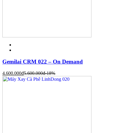
Gemilai CRM 022 – On Demand
4.600.000
đ
5.600.000
đ
-18%