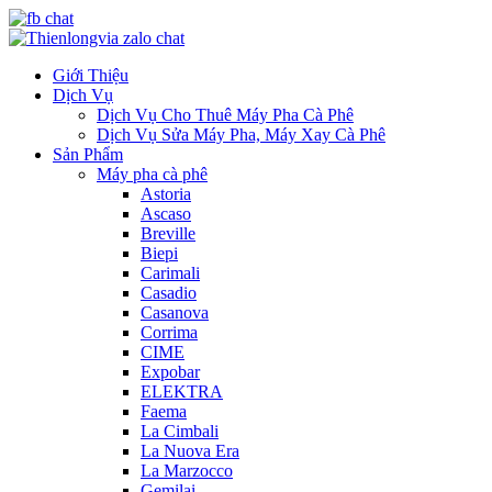
Giới Thiệu
Dịch Vụ
Dịch Vụ Cho Thuê Máy Pha Cà Phê
Dịch Vụ Sửa Máy Pha, Máy Xay Cà Phê
Sản Phẩm
Máy pha cà phê
Astoria
Ascaso
Breville
Biepi
Carimali
Casadio
Casanova
Corrima
CIME
Expobar
ELEKTRA
Faema
La Cimbali
La Nuova Era
La Marzocco
Gemilai