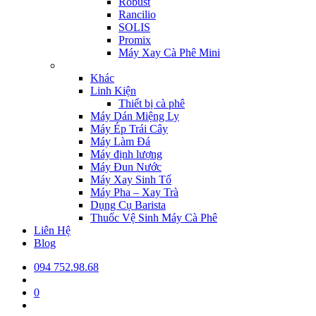
Robust
Rancilio
SOLIS
Promix
Máy Xay Cà Phê Mini
Khác
Linh Kiện
Thiết bị cà phê
Máy Dán Miệng Ly
Máy Ép Trái Cây
Máy Làm Đá
Máy định lượng
Máy Đun Nước
Máy Xay Sinh Tố
Máy Pha – Xay Trà
Dụng Cụ Barista
Thuốc Vệ Sinh Máy Cà Phê
Liên Hệ
Blog
094 752.98.68
0