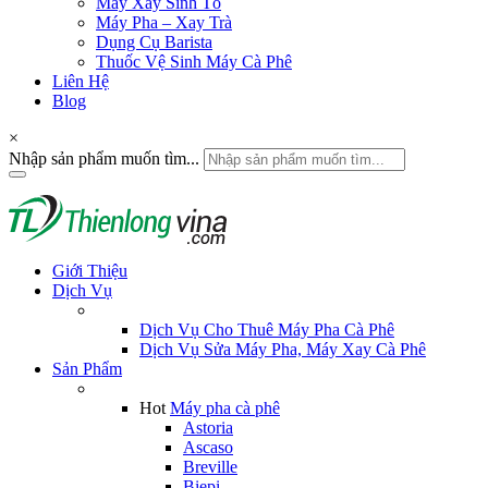
Máy Xay Sinh Tố
Máy Pha – Xay Trà
Dụng Cụ Barista
Thuốc Vệ Sinh Máy Cà Phê
Liên Hệ
Blog
×
Nhập sản phẩm muốn tìm...
Giới Thiệu
Dịch Vụ
Dịch Vụ Cho Thuê Máy Pha Cà Phê
Dịch Vụ Sửa Máy Pha, Máy Xay Cà Phê
Sản Phẩm
Hot
Máy pha cà phê
Astoria
Ascaso
Breville
Biepi