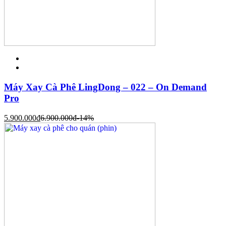
Máy Xay Cà Phê LingDong – 022 – On Demand
Pro
5.900.000
đ
6.900.000
đ
-14%