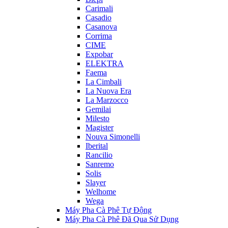
Carimali
Casadio
Casanova
Corrima
CIME
Expobar
ELEKTRA
Faema
La Cimbali
La Nuova Era
La Marzocco
Gemilai
Milesto
Magister
Nouva Simonelli
Iberital
Rancilio
Sanremo
Solis
Slayer
Welhome
Wega
Máy Pha Cà Phê Tự Động
Máy Pha Cà Phê Đã Qua Sử Dụng