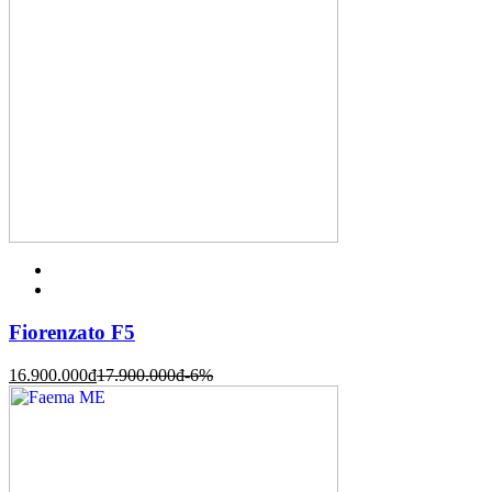
Fiorenzato F5
16.900.000
đ
17.900.000
đ
-6%