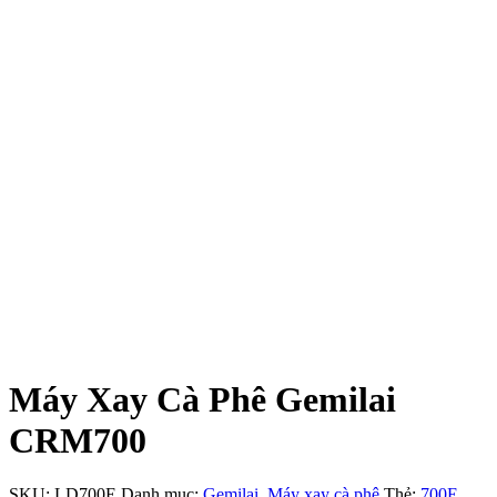
Máy Xay Cà Phê Gemilai
CRM700
SKU:
LD700E
Danh mục:
Gemilai
,
Máy xay cà phê
Thẻ:
700E
,