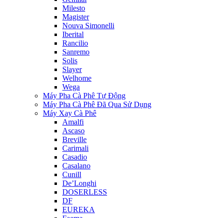
Milesto
Magister
Nouva Simonelli
Iberital
Rancilio
Sanremo
Solis
Slayer
Welhome
Wega
Máy Pha Cà Phê Tự Động
Máy Pha Cà Phê Đã Qua Sử Dụng
Máy Xay Cà Phê
Amalfi
Ascaso
Breville
Carimali
Casadio
Casalano
Cunill
De’Longhi
DOSERLESS
DF
EUREKA