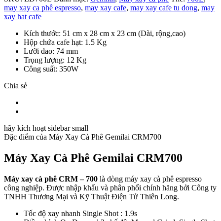
may xay ca phê espresso
,
may xay cafe
,
may xay cafe tu dong
,
may
xay hat cafe
Kích thước: 51 cm x 28 cm x 23 cm (Dài, rộng,cao)
Hộp chứa cafe hạt: 1.5 Kg
Lưỡi dao: 74 mm
Trọng lượng: 12 Kg
Công suất: 350W
Chia sẻ
hãy kích hoạt sidebar small
Đặc điểm của
Máy Xay Cà Phê Gemilai CRM700
Máy Xay Cà Phê Gemilai CRM700
Máy xay cà phê CRM – 700
là dòng máy xay cà phê espresso
công nghiệp. Được nhập khẩu và phân phối chính hãng bởi Công ty
TNHH Thương Mại và Kỹ Thuật Điện Tử Thiên Long.
Tốc độ xay nhanh Single Shot : 1.9s