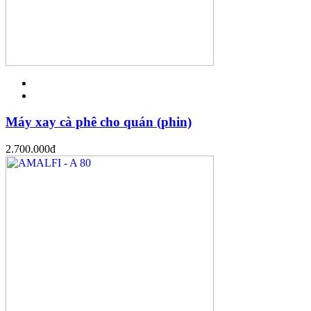
Máy xay cà phê cho quán (phin)
2.700.000
đ