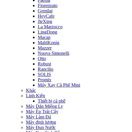
Faema
Fiorenzato
Gemilai
HeyCafe
JieXing
La Marzocco
LingDong
Macap
MahlKonig
Mazzer
Nuova Simonelli
Otto
Robust
Rancilio
SOLIS
Promix
Máy Xay Cà Phê Mini
Khác
Linh Kiện
Thiết bị cà phê
Máy Dán Miệng Ly
Máy Ép Trái Cây
Máy Làm Đá
Máy định lượng
Máy Đun Nước