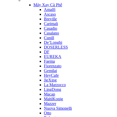
Máy Xay Cà Phê
Amalfi
Ascaso
Breville
Carimali
Casadio
Casalano
Cunill
De’Longhi
DOSERLESS
DF
EUREKA
Faema
Fiorenzato
Gemilai
HeyCafe
JieXing
La Marzocco
LingDong
Macap
MahlKonig
Mazzer
Nuova Simonelli
Otto