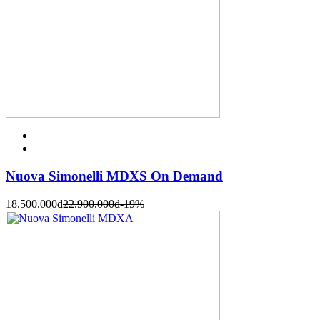
Nuova Simonelli MDXS On Demand
18.500.000
đ
22.900.000
đ
-19%