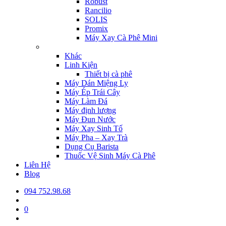
Robust
Rancilio
SOLIS
Promix
Máy Xay Cà Phê Mini
Khác
Linh Kiện
Thiết bị cà phê
Máy Dán Miệng Ly
Máy Ép Trái Cây
Máy Làm Đá
Máy định lượng
Máy Đun Nước
Máy Xay Sinh Tố
Máy Pha – Xay Trà
Dụng Cụ Barista
Thuốc Vệ Sinh Máy Cà Phê
Liên Hệ
Blog
094 752.98.68
0