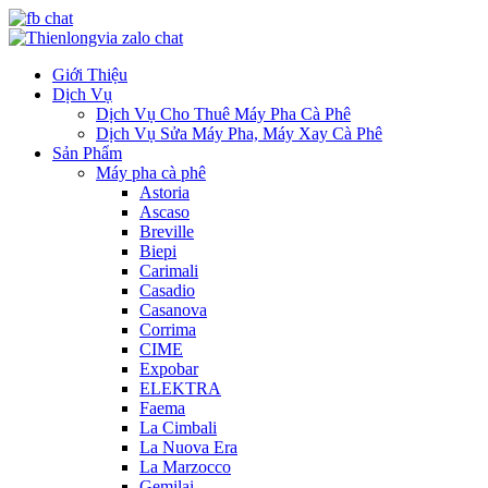
Giới Thiệu
Dịch Vụ
Dịch Vụ Cho Thuê Máy Pha Cà Phê
Dịch Vụ Sửa Máy Pha, Máy Xay Cà Phê
Sản Phẩm
Máy pha cà phê
Astoria
Ascaso
Breville
Biepi
Carimali
Casadio
Casanova
Corrima
CIME
Expobar
ELEKTRA
Faema
La Cimbali
La Nuova Era
La Marzocco
Gemilai