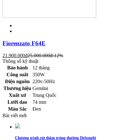
Fiorenzato F64E
21.900.000
đ
25.000.000
đ
-12%
Thông số kỹ thuật
Bảo hành
12 tháng
Công suất
350W
Điện nguồn
220v-50Hz
Thương hiệu
Gemilai
Xuất xứ
Trung Quốc
Lưỡi dao
74 mm
Màu Sắc
Đen
Bài viết mới
Chương trình rút thăm trúng thưởng Delonghi