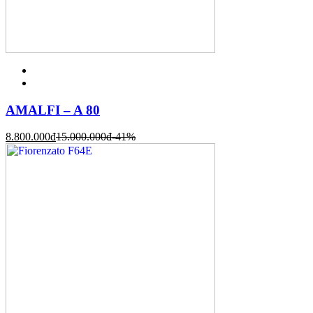
AMALFI – A 80
8.800.000
đ
15.000.000
đ
-41%