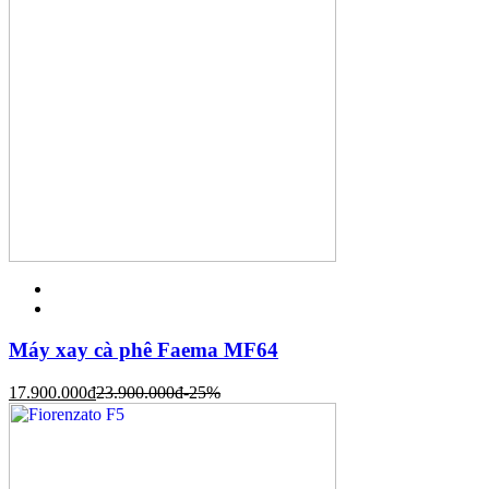
Máy xay cà phê Faema MF64
17.900.000
đ
23.900.000
đ
-25%