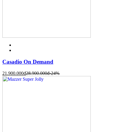
Casadio On Demand
21.900.000
đ
28.900.000
đ
-24%