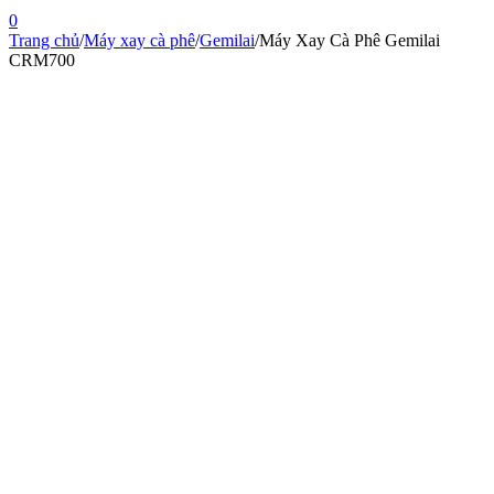
0
Trang chủ
/
Máy xay cà phê
/
Gemilai
/
Máy Xay Cà Phê Gemilai
CRM700