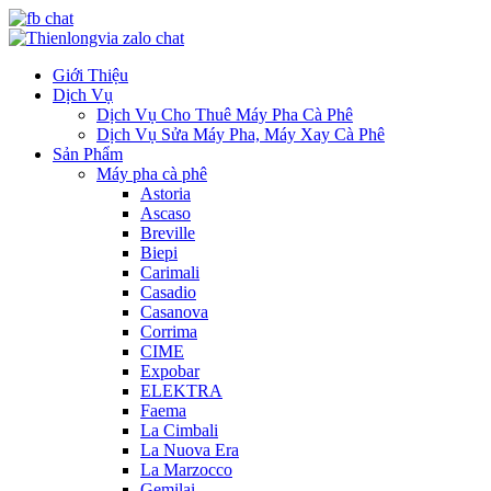
Giới Thiệu
Dịch Vụ
Dịch Vụ Cho Thuê Máy Pha Cà Phê
Dịch Vụ Sửa Máy Pha, Máy Xay Cà Phê
Sản Phẩm
Máy pha cà phê
Astoria
Ascaso
Breville
Biepi
Carimali
Casadio
Casanova
Corrima
CIME
Expobar
ELEKTRA
Faema
La Cimbali
La Nuova Era
La Marzocco
Gemilai