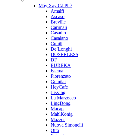
Máy Xay Cà Phê
Amalfi
Ascaso
Breville
Carimali
Casadio
Casalano
Cunill
De’Longhi
DOSERLESS
DF
EUREKA
Faema
Fiorenzato
Gemilai
HeyCafe
JieXing
La Marzocco
LingDong
Macap
MahlKonig
Mazzer
Nuova Simonelli
Otto