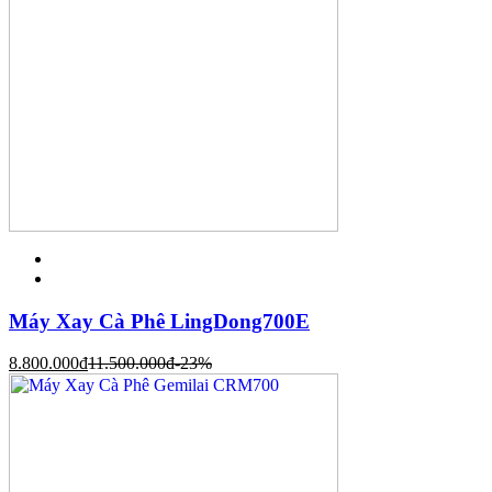
Máy Xay Cà Phê LingDong700E
8.800.000
đ
11.500.000
đ
-23%