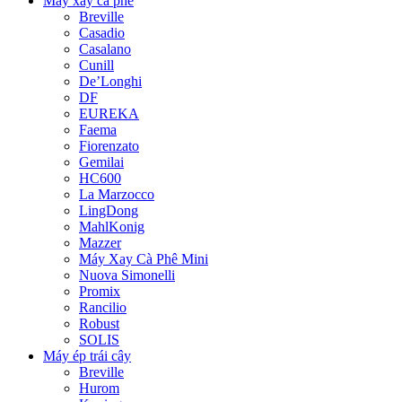
Máy xay cà phê
Breville
Casadio
Casalano
Cunill
De’Longhi
DF
EUREKA
Faema
Fiorenzato
Gemilai
HC600
La Marzocco
LingDong
MahlKonig
Mazzer
Máy Xay Cà Phê Mini
Nuova Simonelli
Promix
Rancilio
Robust
SOLIS
Máy ép trái cây
Breville
Hurom