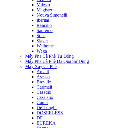
Milesto
Magister
Nouva Simonelli
Iberital
Rancilio
Sanremo
Solis
Slayer
Welhome
Wega
Máy Pha Cà Phê Tự Động
Máy Pha Cà Phê Đã Qua Sử Dụng
Máy Xay Cà Phê
Amalfi
Ascaso
Breville
Carimali
Casadio
Casalano
Cunill
De’Longhi
DOSERLESS
DF
EUREKA