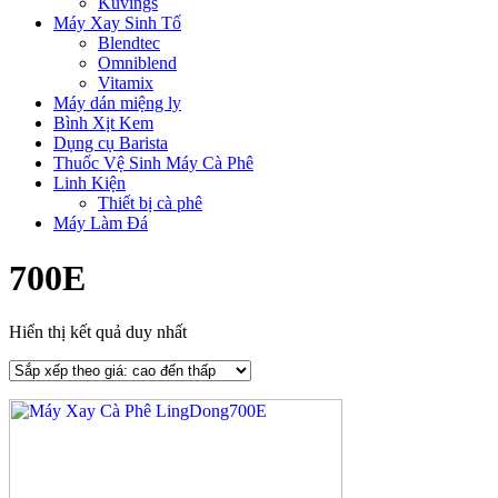
Kuvings
Máy Xay Sinh Tố
Blendtec
Omniblend
Vitamix
Máy dán miệng ly
Bình Xịt Kem
Dụng cụ Barista
Thuốc Vệ Sinh Máy Cà Phê
Linh Kiện
Thiết bị cà phê
Máy Làm Đá
700E
Hiển thị kết quả duy nhất