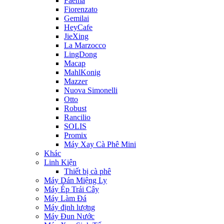
Faema
Fiorenzato
Gemilai
HeyCafe
JieXing
La Marzocco
LingDong
Macap
MahlKonig
Mazzer
Nuova Simonelli
Otto
Robust
Rancilio
SOLIS
Promix
Máy Xay Cà Phê Mini
Khác
Linh Kiện
Thiết bị cà phê
Máy Dán Miệng Ly
Máy Ép Trái Cây
Máy Làm Đá
Máy định lượng
Máy Đun Nước