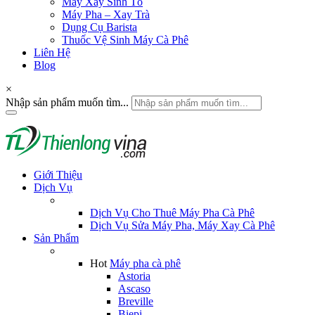
Máy Xay Sinh Tố
Máy Pha – Xay Trà
Dụng Cụ Barista
Thuốc Vệ Sinh Máy Cà Phê
Liên Hệ
Blog
×
Nhập sản phẩm muốn tìm...
Giới Thiệu
Dịch Vụ
Dịch Vụ Cho Thuê Máy Pha Cà Phê
Dịch Vụ Sửa Máy Pha, Máy Xay Cà Phê
Sản Phẩm
Hot
Máy pha cà phê
Astoria
Ascaso
Breville
Biepi