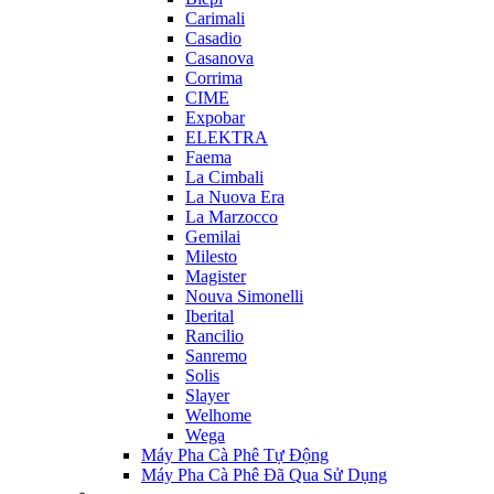
Carimali
Casadio
Casanova
Corrima
CIME
Expobar
ELEKTRA
Faema
La Cimbali
La Nuova Era
La Marzocco
Gemilai
Milesto
Magister
Nouva Simonelli
Iberital
Rancilio
Sanremo
Solis
Slayer
Welhome
Wega
Máy Pha Cà Phê Tự Động
Máy Pha Cà Phê Đã Qua Sử Dụng