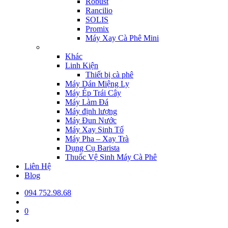
Robust
Rancilio
SOLIS
Promix
Máy Xay Cà Phê Mini
Khác
Linh Kiện
Thiết bị cà phê
Máy Dán Miệng Ly
Máy Ép Trái Cây
Máy Làm Đá
Máy định lượng
Máy Đun Nước
Máy Xay Sinh Tố
Máy Pha – Xay Trà
Dụng Cụ Barista
Thuốc Vệ Sinh Máy Cà Phê
Liên Hệ
Blog
094 752.98.68
0