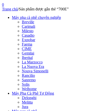
0
Trang chủ
/
Sản phẩm được gắn thẻ “700E”
Máy pha cà phê chuyên nghiệp
Breville
Carimali
Milesto
Casadio
Expobar
Faema
CIME
Gemilai
Iberital
La Marzocco
La Nuova Era
Nouva Simonelli
Rancilio
Sanremo
Solis
Welhome
Máy Pha Cà Phê Tự Động
Delonghi
Melitta
Jura