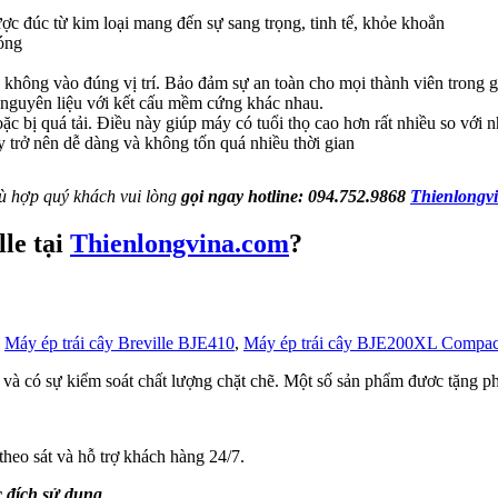
c đúc từ kim loại mang đến sự sang trọng, tinh tế, khỏe khoắn
óng
không vào đúng vị trí. Bảo đảm sự an toàn cho mọi thành viên trong g
 nguyên liệu với kết cấu mềm cứng khác nhau.
ặc bị quá tải. Điều này giúp máy có tuổi thọ cao hơn rất nhiều so với
y trở nên dễ dàng và không tốn quá nhiều thời gian
hù hợp quý khách vui lòng
gọi ngay hotline:
094.752.9868
Thienlongv
lle tại
Thienlongvina.com
?
,
Máy ép trái cây Breville BJE410
,
Máy ép trái cây BJE200XL Compac
và có sự kiểm soát chất lượng chặt chẽ. Một số sản phẩm đươc tặng ph
eo sát và hỗ trợ khách hàng 24/7.
 đích sử dụng