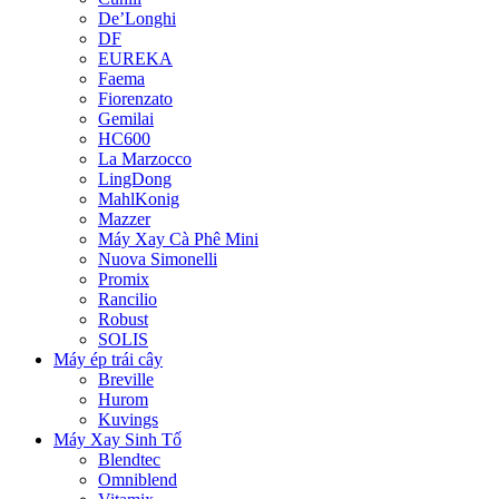
De’Longhi
DF
EUREKA
Faema
Fiorenzato
Gemilai
HC600
La Marzocco
LingDong
MahlKonig
Mazzer
Máy Xay Cà Phê Mini
Nuova Simonelli
Promix
Rancilio
Robust
SOLIS
Máy ép trái cây
Breville
Hurom
Kuvings
Máy Xay Sinh Tố
Blendtec
Omniblend