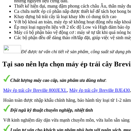
những nguyên liệu cứng đầu.
Thiết kế hiện đại, mang đậm phong cách châu Âu, thân máy đượ
Ca chứa nước ép có phần nắp được thiết kế để tách bọt bong b
Khay đựng bã trái cây là loại khay lớn có dung tích cao
Với bộ khoá an toàn, máy ép sẽ không hoạt động nếu nắp khoá 
Ép mọi loại nguyên liệu với 2 tốc độ Low và High đảm bảo ép
Máy có bộ phận bảo vệ động cơ : máy sẽ tự tắt khi quá nóng ho
Các bộ phận đều dễ dàng tháo rời/lắp đặt, giúp việc vệ sinh má
Để được tư vấn chi tiết về sản phẩm, công suất sử dụng p
Tại sao nên lựa chọn máy ép trái cây Brevi
Chất lượng máy cao cấp, sản phẩm ưa dùng như
:
Máy ép trái cây Breville 800JEXL
,
Máy ép trái cây Breville BJE430
Hoàn toàn được nhập khẩu chính hãng, bảo hành tùy loại từ 1-2 năm 
Đội ngũ kỹ thuật chuyên nghiệp, nhiệt tình
Với kinh nghiệm dày dặn vừa mạnh chuyên môn, vừa luôn sẵn sàng th
Luôn tư vấn cho khách sản phẩm phù hợp với ngân sách, mục