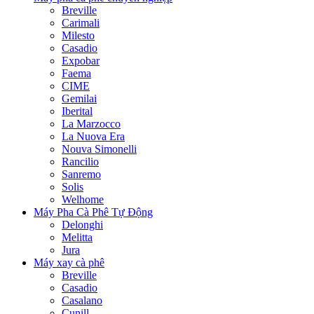
Breville
Carimali
Milesto
Casadio
Expobar
Faema
CIME
Gemilai
Iberital
La Marzocco
La Nuova Era
Nouva Simonelli
Rancilio
Sanremo
Solis
Welhome
Máy Pha Cà Phê Tự Động
Delonghi
Melitta
Jura
Máy xay cà phê
Breville
Casadio
Casalano
Cunill