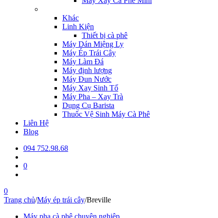
Máy Xay Cà Phê Mini
Khác
Linh Kiện
Thiết bị cà phê
Máy Dán Miệng Ly
Máy Ép Trái Cây
Máy Làm Đá
Máy định lượng
Máy Đun Nước
Máy Xay Sinh Tố
Máy Pha – Xay Trà
Dụng Cụ Barista
Thuốc Vệ Sinh Máy Cà Phê
Liên Hệ
Blog
094 752.98.68
0
0
Trang chủ
/
Máy ép trái cây
/
Breville
Máy pha cà phê chuyên nghiệp