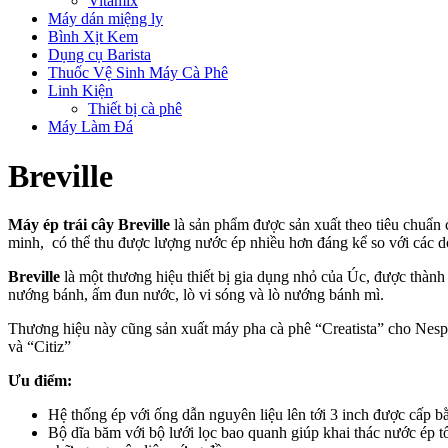
Vitamix
Máy dán miệng ly
Bình Xịt Kem
Dụng cụ Barista
Thuốc Vệ Sinh Máy Cà Phê
Linh Kiện
Thiết bị cà phê
Máy Làm Đá
Breville
Máy ép trái cây Breville
là sản phẩm được sản xuất theo tiêu chuẩn
minh, có thể thu được lượng nước ép nhiều hơn đáng kể so với các 
Breville
là một thương hiệu thiết bị gia dụng nhỏ của Úc, được thành l
nướng bánh, ấm đun nước, lò vi sóng và lò nướng bánh mì.
Thương hiệu này cũng sản xuất máy pha cà phê “Creatista” cho Nesp
và “Citiz”
Ưu điểm:
Hệ thống ép với ống dẫn nguyên liệu lên tới 3 inch được cấp 
Bộ dĩa băm với bộ lưới lọc bao quanh giúp khai thác nước ép tố