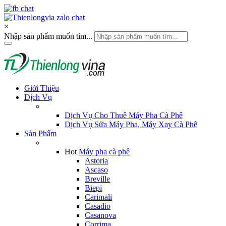
×
Nhập sản phẩm muốn tìm...
Giới Thiệu
Dịch Vụ
Dịch Vụ Cho Thuê Máy Pha Cà Phê
Dịch Vụ Sửa Máy Pha, Máy Xay Cà Phê
Sản Phẩm
Hot
Máy pha cà phê
Astoria
Ascaso
Breville
Biepi
Carimali
Casadio
Casanova
Corrima