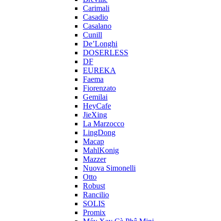
Carimali
Casadio
Casalano
Cunill
De’Longhi
DOSERLESS
DF
EUREKA
Faema
Fiorenzato
Gemilai
HeyCafe
JieXing
La Marzocco
LingDong
Macap
MahlKonig
Mazzer
Nuova Simonelli
Otto
Robust
Rancilio
SOLIS
Promix