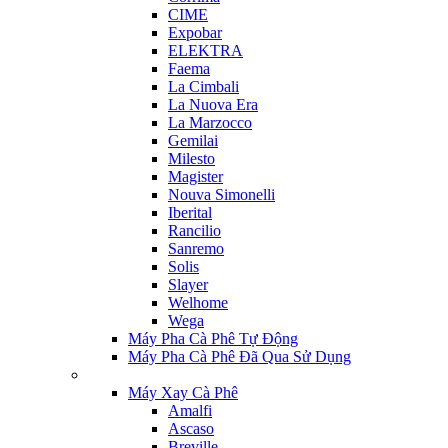
CIME
Expobar
ELEKTRA
Faema
La Cimbali
La Nuova Era
La Marzocco
Gemilai
Milesto
Magister
Nouva Simonelli
Iberital
Rancilio
Sanremo
Solis
Slayer
Welhome
Wega
Máy Pha Cà Phê Tự Động
Máy Pha Cà Phê Đã Qua Sử Dụng
Máy Xay Cà Phê
Amalfi
Ascaso
Breville