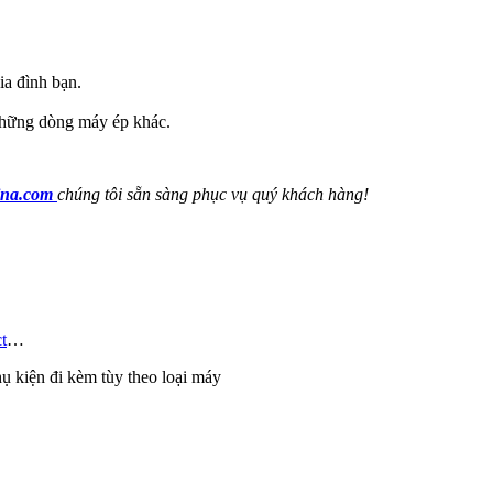
ia đình bạn.
 những dòng máy ép khác.
ina.com
chúng tôi sẵn sàng phục vụ quý khách hàng!
t
…
ụ kiện đi kèm tùy theo loại máy