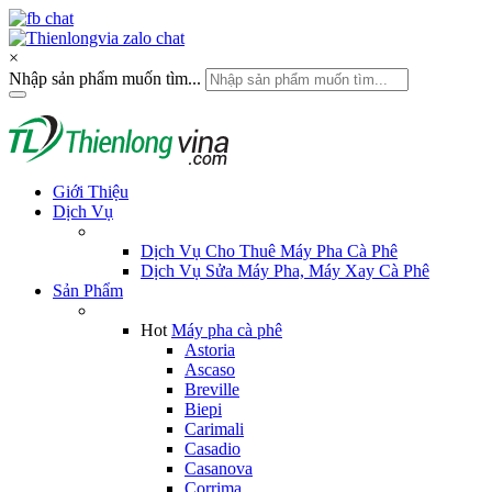
×
Nhập sản phẩm muốn tìm...
Giới Thiệu
Dịch Vụ
Dịch Vụ Cho Thuê Máy Pha Cà Phê
Dịch Vụ Sửa Máy Pha, Máy Xay Cà Phê
Sản Phẩm
Hot
Máy pha cà phê
Astoria
Ascaso
Breville
Biepi
Carimali
Casadio
Casanova
Corrima