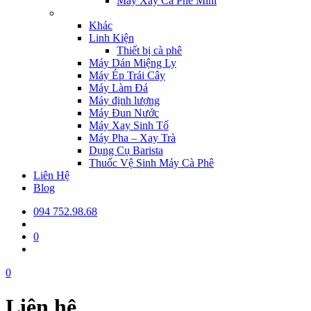
Máy Xay Cà Phê Mini
Khác
Linh Kiện
Thiết bị cà phê
Máy Dán Miệng Ly
Máy Ép Trái Cây
Máy Làm Đá
Máy định lượng
Máy Đun Nước
Máy Xay Sinh Tố
Máy Pha – Xay Trà
Dụng Cụ Barista
Thuốc Vệ Sinh Máy Cà Phê
Liên Hệ
Blog
094 752.98.68
0
0
Liên hệ