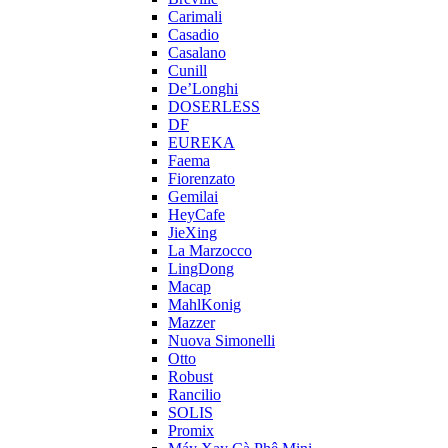
Carimali
Casadio
Casalano
Cunill
De’Longhi
DOSERLESS
DF
EUREKA
Faema
Fiorenzato
Gemilai
HeyCafe
JieXing
La Marzocco
LingDong
Macap
MahlKonig
Mazzer
Nuova Simonelli
Otto
Robust
Rancilio
SOLIS
Promix