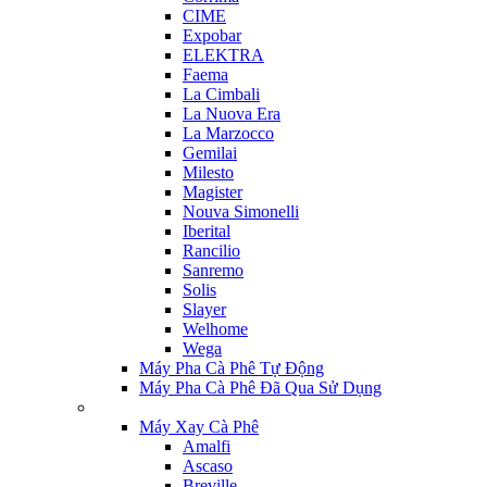
CIME
Expobar
ELEKTRA
Faema
La Cimbali
La Nuova Era
La Marzocco
Gemilai
Milesto
Magister
Nouva Simonelli
Iberital
Rancilio
Sanremo
Solis
Slayer
Welhome
Wega
Máy Pha Cà Phê Tự Động
Máy Pha Cà Phê Đã Qua Sử Dụng
Máy Xay Cà Phê
Amalfi
Ascaso
Breville