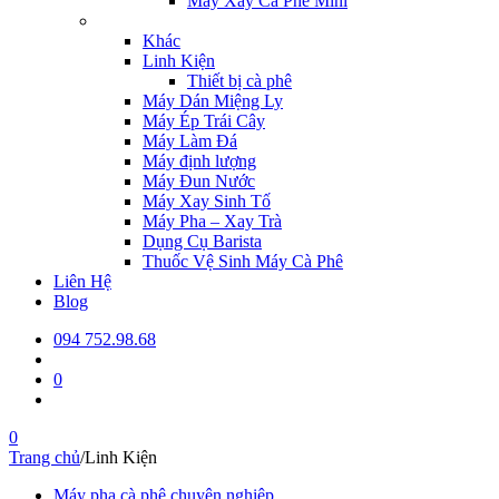
Máy Xay Cà Phê Mini
Khác
Linh Kiện
Thiết bị cà phê
Máy Dán Miệng Ly
Máy Ép Trái Cây
Máy Làm Đá
Máy định lượng
Máy Đun Nước
Máy Xay Sinh Tố
Máy Pha – Xay Trà
Dụng Cụ Barista
Thuốc Vệ Sinh Máy Cà Phê
Liên Hệ
Blog
094 752.98.68
0
0
Trang chủ
/
Linh Kiện
Máy pha cà phê chuyên nghiệp