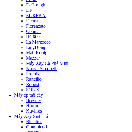
De’Longhi
DF
EUREKA
Faema
Fiorenzato
Gemilai
HC600
La Marzocco
LingDong
MahlKonig
Mazzer
Máy Xay Cà Phê Mini
Nuova Simonelli
Promix
Rancilio
Robust
SOLIS
Máy ép trái cây
Breville
Hurom
Kuvings
Máy Xay Sinh Tố
Blendtec
Omniblend