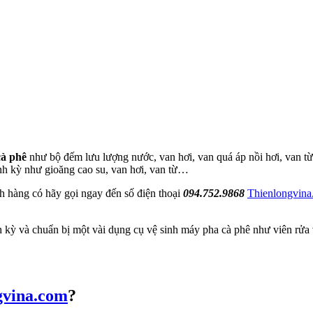
cà phê
như bộ đếm lưu lượng nước, van hơi, van quá áp nồi hơi, van t
định kỳ như gioăng cao su, van hơi, van từ…
h hàng có hãy gọi ngay đến số điện thoại
094.752.9868
Thienlongvin
h kỳ và chuẩn bị một vài dụng cụ vệ sinh máy pha cà phê như viên rửa
gvina.com
?