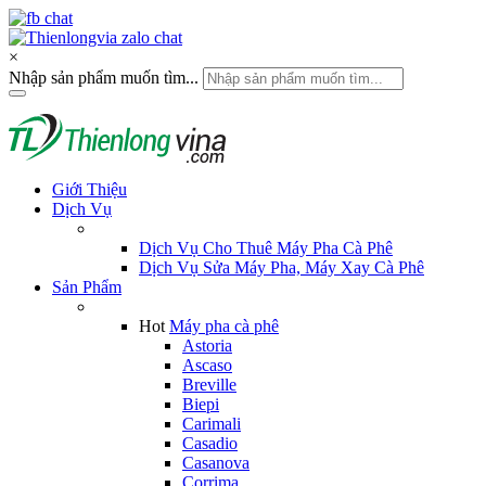
×
Nhập sản phẩm muốn tìm...
Giới Thiệu
Dịch Vụ
Dịch Vụ Cho Thuê Máy Pha Cà Phê
Dịch Vụ Sửa Máy Pha, Máy Xay Cà Phê
Sản Phẩm
Hot
Máy pha cà phê
Astoria
Ascaso
Breville
Biepi
Carimali
Casadio
Casanova
Corrima