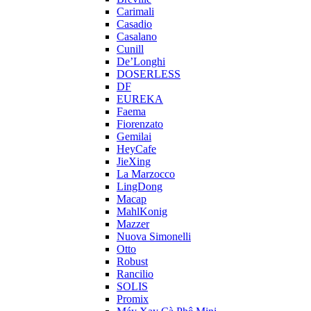
Carimali
Casadio
Casalano
Cunill
De’Longhi
DOSERLESS
DF
EUREKA
Faema
Fiorenzato
Gemilai
HeyCafe
JieXing
La Marzocco
LingDong
Macap
MahlKonig
Mazzer
Nuova Simonelli
Otto
Robust
Rancilio
SOLIS
Promix