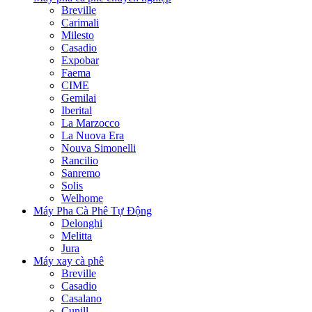
Breville
Carimali
Milesto
Casadio
Expobar
Faema
CIME
Gemilai
Iberital
La Marzocco
La Nuova Era
Nouva Simonelli
Rancilio
Sanremo
Solis
Welhome
Máy Pha Cà Phê Tự Động
Delonghi
Melitta
Jura
Máy xay cà phê
Breville
Casadio
Casalano
Cunill