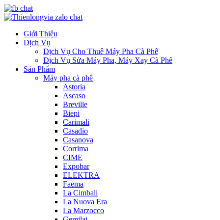
Giới Thiệu
Dịch Vụ
Dịch Vụ Cho Thuê Máy Pha Cà Phê
Dịch Vụ Sửa Máy Pha, Máy Xay Cà Phê
Sản Phẩm
Máy pha cà phê
Astoria
Ascaso
Breville
Biepi
Carimali
Casadio
Casanova
Corrima
CIME
Expobar
ELEKTRA
Faema
La Cimbali
La Nuova Era
La Marzocco
Gemilai