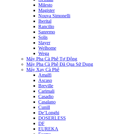
Milesto
Magister
Nouva Simonelli
Iberital
Rancilio
Sanremo
Solis
Slayer
Welhome
Wega
Máy Pha Cà Phê Tự Động
Máy Pha Cà Phê Đã Qua Sử Dụng
Máy Xay Cà Phê
Amalfi
Ascaso
Breville
Carimali
Casadio
Casalano
Cunill
De’Longhi
DOSERLESS
DF
EUREKA