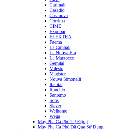
Carimali
Casadio
Casanova
Corrima
CIME
Expobar
ELEKTRA
Faema
La Cimbali
La Nuova Era
La Marzocco
Gemilai
Milesto
Magister
Nouva Simonelli
Iberital
Rancilio
Sanremo
Solis
Slayer
Welhome
Wega
Máy Pha Cà Phê Tự Động
Máy Pha Cà Phê Đã Qua Sử Dụng