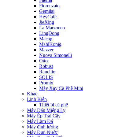
Faema
Fiorenzato
Gemilai
HeyCafe
JieXing
La Marzocco
LingDong
Macap
MahlKonig
Mazzer
Nuova Simonelli
Otto
Robust
Rancilio
SOLIS
Promix
Máy Xay Cà Phê Mini
Khác
Linh Kiện
Thiết bị cà phê
Máy Dán Miệng Ly
Máy Ép Trái Cây
Máy Làm Đá
Máy định lượng
Máy Đun Nước