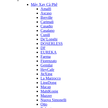
Máy Xay Cà Phê
Amalfi
Ascaso
Breville
Carimali
Casadio
Casalano
Cunill
De’Longhi
DOSERLESS
DF
EUREKA
Faema
Fiorenzato
Gemilai
HeyCafe
JieXing
La Marzocco
LingDong
Macap
MahlKonig
Mazzer
Nuova Simonelli
Otto