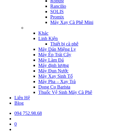
Robust
Rancilio
SOLIS
Promix
Máy Xay Cà Phê Mini
Khác
Linh Kiện
Thiết bị cà phê
Máy Dán Miệng Ly
Máy Ép Trái Cây
Máy Làm Đá
Máy định lượng
Máy Đun Nước
Máy Xay Sinh Tố
Máy Pha – Xay Trà
Dụng Cụ Barista
Thuốc Vệ Sinh Máy Cà Phê
Liên Hệ
Blog
094 752.98.68
0