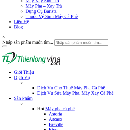
Máy Xay Sinh Tố
Máy Pha – Xay Trà
Dụng Cụ Barista
Thuốc Vệ Sinh Máy Cà Phê
Liên Hệ
Blog
×
Nhập sản phẩm muốn tìm...
Giới Thiệu
Dịch Vụ
Dịch Vụ Cho Thuê Máy Pha Cà Phê
Dịch Vụ Sửa Máy Pha, Máy Xay Cà Phê
Sản Phẩm
Hot
Máy pha cà phê
Astoria
Ascaso
Breville
Biepi