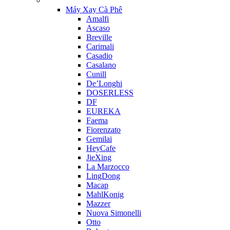
Máy Xay Cà Phê
Amalfi
Ascaso
Breville
Carimali
Casadio
Casalano
Cunill
De’Longhi
DOSERLESS
DF
EUREKA
Faema
Fiorenzato
Gemilai
HeyCafe
JieXing
La Marzocco
LingDong
Macap
MahlKonig
Mazzer
Nuova Simonelli
Otto