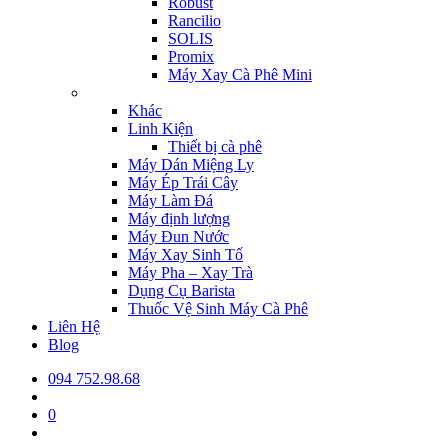
Robust
Rancilio
SOLIS
Promix
Máy Xay Cà Phê Mini
Khác
Linh Kiện
Thiết bị cà phê
Máy Dán Miệng Ly
Máy Ép Trái Cây
Máy Làm Đá
Máy định lượng
Máy Đun Nước
Máy Xay Sinh Tố
Máy Pha – Xay Trà
Dụng Cụ Barista
Thuốc Vệ Sinh Máy Cà Phê
Liên Hệ
Blog
094 752.98.68
0