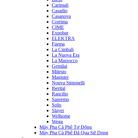
Carimali
Casadio
Casanova
Corrima
CIME
Expobar
ELEKTRA
Faema
La Cimbali
La Nuova Era
La Marzocco
Gemilai
Milesto
Magister
Nouva Simonelli
Iberital
Rancilio
Sanremo
Solis
Slayer
Welhome
Wega
Máy Pha Cà Phê Tự Động
Máy Pha Cà Phê Đã Qua Sử Dụng