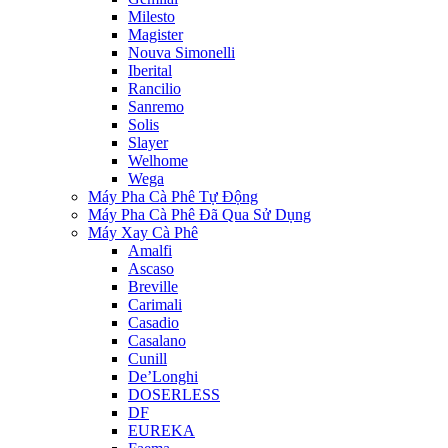
Milesto
Magister
Nouva Simonelli
Iberital
Rancilio
Sanremo
Solis
Slayer
Welhome
Wega
Máy Pha Cà Phê Tự Động
Máy Pha Cà Phê Đã Qua Sử Dụng
Máy Xay Cà Phê
Amalfi
Ascaso
Breville
Carimali
Casadio
Casalano
Cunill
De’Longhi
DOSERLESS
DF
EUREKA