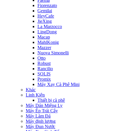
Faema
Fiorenzato
Gemilai
HeyCafe
JieXing
La Marzocco
LingDong
Macap
MahlKonig
Mazzer
Nuova Simonelli
Otto
Robust
Rancilio
SOLIS
Promix
Máy Xay Cà Phê Mini
Khác
Linh Kiện
Thiết bị cà phê
Máy Dán Miệng Ly
Máy Ép Trái Cây
Máy Làm Đá
Máy định lượng
Máy Đun Nước