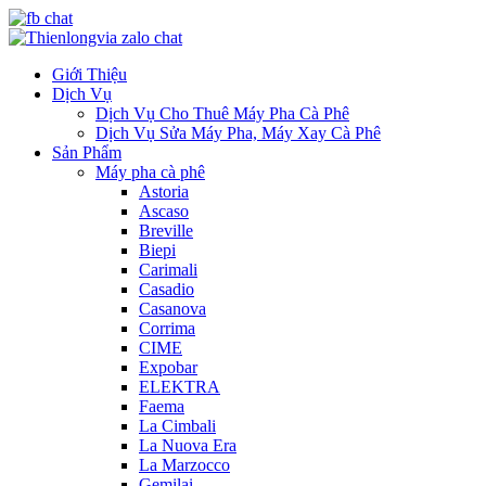
Giới Thiệu
Dịch Vụ
Dịch Vụ Cho Thuê Máy Pha Cà Phê
Dịch Vụ Sửa Máy Pha, Máy Xay Cà Phê
Sản Phẩm
Máy pha cà phê
Astoria
Ascaso
Breville
Biepi
Carimali
Casadio
Casanova
Corrima
CIME
Expobar
ELEKTRA
Faema
La Cimbali
La Nuova Era
La Marzocco
Gemilai