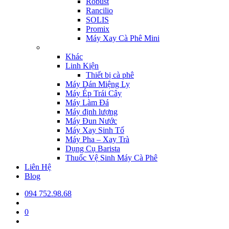
Robust
Rancilio
SOLIS
Promix
Máy Xay Cà Phê Mini
Khác
Linh Kiện
Thiết bị cà phê
Máy Dán Miệng Ly
Máy Ép Trái Cây
Máy Làm Đá
Máy định lượng
Máy Đun Nước
Máy Xay Sinh Tố
Máy Pha – Xay Trà
Dụng Cụ Barista
Thuốc Vệ Sinh Máy Cà Phê
Liên Hệ
Blog
094 752.98.68
0