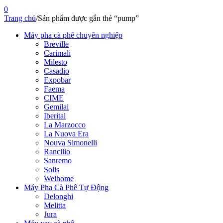
0
Trang chủ
/
Sản phẩm được gắn thẻ “pump”
Máy pha cà phê chuyên nghiệp
Breville
Carimali
Milesto
Casadio
Expobar
Faema
CIME
Gemilai
Iberital
La Marzocco
La Nuova Era
Nouva Simonelli
Rancilio
Sanremo
Solis
Welhome
Máy Pha Cà Phê Tự Động
Delonghi
Melitta
Jura