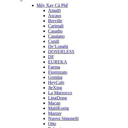
Máy Xay Cà Phê
Amalfi
Ascaso
Breville
Carimali
Casadio
Casalano
Cunill
De’Longhi
DOSERLESS
DF
EUREKA
Faema
Fiorenzato
Gemilai
HeyCafe
JieXing
La Marzocco
LingDong
Macap
MahlKonig
Mazzer
Nuova Simonelli
Otto