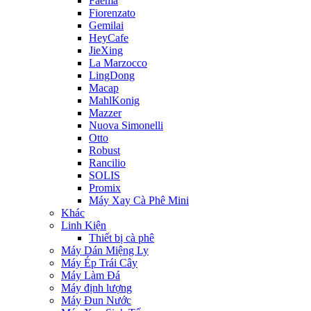
Faema
Fiorenzato
Gemilai
HeyCafe
JieXing
La Marzocco
LingDong
Macap
MahlKonig
Mazzer
Nuova Simonelli
Otto
Robust
Rancilio
SOLIS
Promix
Máy Xay Cà Phê Mini
Khác
Linh Kiện
Thiết bị cà phê
Máy Dán Miệng Ly
Máy Ép Trái Cây
Máy Làm Đá
Máy định lượng
Máy Đun Nước