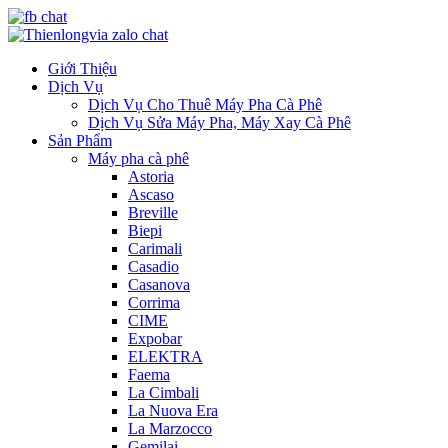
Giới Thiệu
Dịch Vụ
Dịch Vụ Cho Thuê Máy Pha Cà Phê
Dịch Vụ Sửa Máy Pha, Máy Xay Cà Phê
Sản Phẩm
Máy pha cà phê
Astoria
Ascaso
Breville
Biepi
Carimali
Casadio
Casanova
Corrima
CIME
Expobar
ELEKTRA
Faema
La Cimbali
La Nuova Era
La Marzocco
Gemilai