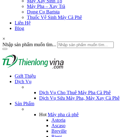
Máy Xay Sinh Tố
Máy Pha – Xay Trà
Dụng Cụ Barista
Thuốc Vệ Sinh Máy Cà Phê
Liên Hệ
Blog
×
Nhập sản phẩm muốn tìm...
Giới Thiệu
Dịch Vụ
Dịch Vụ Cho Thuê Máy Pha Cà Phê
Dịch Vụ Sửa Máy Pha, Máy Xay Cà Phê
Sản Phẩm
Hot
Máy pha cà phê
Astoria
Ascaso
Breville
Biepi