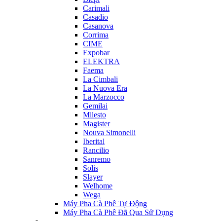
Carimali
Casadio
Casanova
Corrima
CIME
Expobar
ELEKTRA
Faema
La Cimbali
La Nuova Era
La Marzocco
Gemilai
Milesto
Magister
Nouva Simonelli
Iberital
Rancilio
Sanremo
Solis
Slayer
Welhome
Wega
Máy Pha Cà Phê Tự Động
Máy Pha Cà Phê Đã Qua Sử Dụng