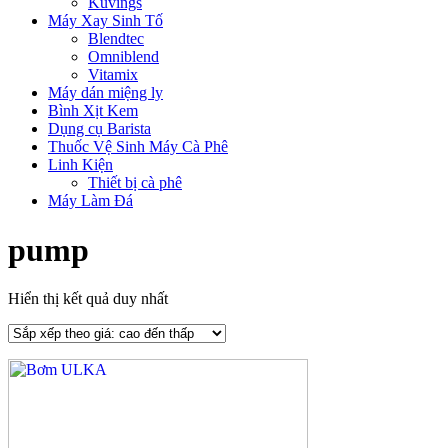
Kuvings
Máy Xay Sinh Tố
Blendtec
Omniblend
Vitamix
Máy dán miệng ly
Bình Xịt Kem
Dụng cụ Barista
Thuốc Vệ Sinh Máy Cà Phê
Linh Kiện
Thiết bị cà phê
Máy Làm Đá
pump
Hiển thị kết quả duy nhất