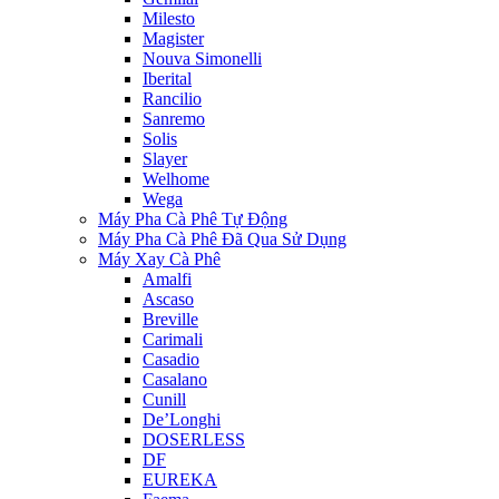
Milesto
Magister
Nouva Simonelli
Iberital
Rancilio
Sanremo
Solis
Slayer
Welhome
Wega
Máy Pha Cà Phê Tự Động
Máy Pha Cà Phê Đã Qua Sử Dụng
Máy Xay Cà Phê
Amalfi
Ascaso
Breville
Carimali
Casadio
Casalano
Cunill
De’Longhi
DOSERLESS
DF
EUREKA