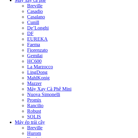
Máy xay cà phê
Breville
Casadio
Casalano
Cunill
De’Longhi
DF
EUREKA
Faema
Fiorenzato
Gemilai
HC600
La Marzocco
LingDong
MahlKonig
Mazzer
Máy Xay Cà Phê Mini
Nuova Simonelli
Promix
Rancilio
Robust
SOLIS
Máy ép trái cây
Breville
Hurom