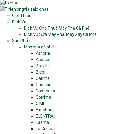
Giới Thiệu
Dịch Vụ
Dịch Vụ Cho Thuê Máy Pha Cà Phê
Dịch Vụ Sửa Máy Pha, Máy Xay Cà Phê
Sản Phẩm
Máy pha cà phê
Astoria
Ascaso
Breville
Biepi
Carimali
Casadio
Casanova
Corrima
CIME
Expobar
ELEKTRA
Faema
La Cimbali