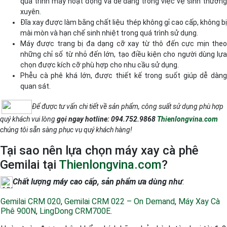
quá trình máy hoạt động và dễ dàng trong việc vệ sinh thường
xuyên.
Đĩa xay được làm bằng chất liệu thép không gỉ cao cấp, không bị
mài mòn và hạn chế sinh nhiệt trong quá trình sử dụng.
Máy được trang bị đa dạng cỡ xay từ thô đến cực mịn theo
những chỉ số từ nhỏ đến lớn, tạo điều kiện cho người dùng lựa
chọn được kích cỡ phù hợp cho nhu cầu sử dụng.
Phễu cà phê khá lớn, được thiết kế trong suốt giúp dễ dàng
quan sát.
Để được tư vấn chi tiết về sản phẩm, công suất sử dụng phù hợp
quý khách vui lòng
gọi ngay hotline:
094.752.9868
Thienlongvina.com
chúng tôi sẵn sàng phục vụ quý khách hàng!
Tại sao nên lựa chọn máy xay cà phê
Gemilai tại
Thienlongvina.com
?
Chất lượng máy cao cấp, sản phẩm ưa dùng như
:
Gemilai CRM 020
,
Gemilai CRM 022 – On Demand
,
Máy Xay Cà
Phê 900N
,
LingDong CRM700E
.