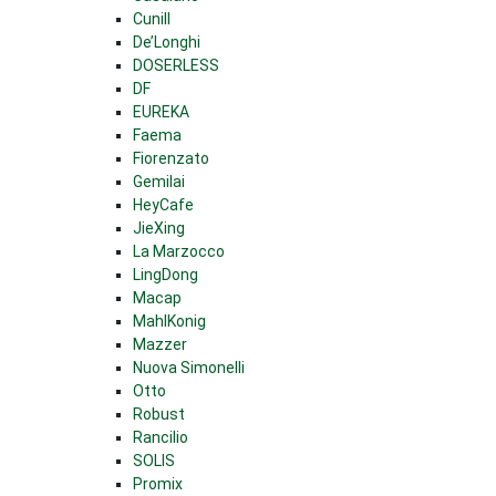
Cunill
De’Longhi
DOSERLESS
DF
EUREKA
Faema
Fiorenzato
Gemilai
HeyCafe
JieXing
La Marzocco
LingDong
Macap
MahlKonig
Mazzer
Nuova Simonelli
Otto
Robust
Rancilio
SOLIS
Promix