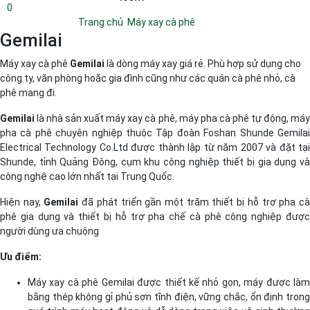
0
Trang chủ
/
Máy xay cà phê
/
Gemilai
Gemilai
Máy xay cà phê
Gemilai
là dòng máy xay giá rẻ. Phù hợp sử dụng cho
công ty, văn phòng hoặc gia đình cũng như các quán cà phê nhỏ, cà
phê mang đi.
Gemilai
là nhà sản xuất máy xay cà phê, máy pha cà phê tự động, máy
pha cà phê chuyên nghiệp thuộc Tập đoàn Foshan Shunde Gemilai
Electrical Technology Co.Ltd được thành lập từ năm 2007 và đặt tại
Shunde, tỉnh Quảng Đông, cụm khu công nghiệp thiết bị gia dụng và
công nghệ cao lớn nhất tại Trung Quốc.
Hiện nay,
Gemilai
đã phát triển gần một trăm thiết bị hỗ trợ pha c
phê gia dụng và thiết bị hỗ trợ pha chế cà phê công nghiệp được
người dùng ưa chuộng
Ưu điểm:
Máy xay cà phê Gemilai được thiết kế nhỏ gọn, máy được làm
bằng thép không gỉ phủ sơn tĩnh điện, vững chắc, ổn định trong