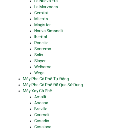
La Nuova Era
La Marzocco
Gemilai
Milesto
Magister
Nouva Simonelli
Iberital
Rancilio
Sanremo
Solis
Slayer
Welhome
Wega
Máy Pha Cà Phê Tự Động
Máy Pha Cà Phê Đã Qua Sử Dụng
Máy Xay Cà Phê
Amalfi
Ascaso
Breville
Carimali
Casadio
Casalano