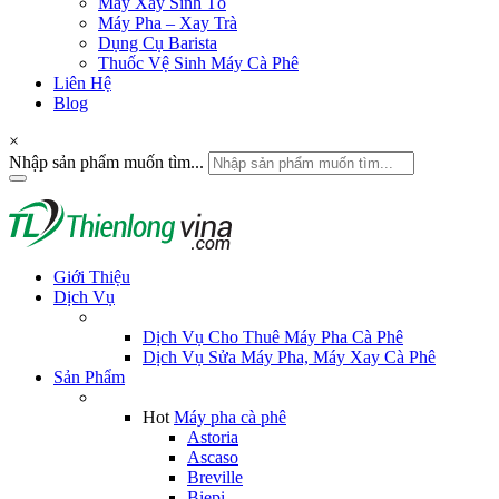
Máy Xay Sinh Tố
Máy Pha – Xay Trà
Dụng Cụ Barista
Thuốc Vệ Sinh Máy Cà Phê
Liên Hệ
Blog
×
Nhập sản phẩm muốn tìm...
Giới Thiệu
Dịch Vụ
Dịch Vụ Cho Thuê Máy Pha Cà Phê
Dịch Vụ Sửa Máy Pha, Máy Xay Cà Phê
Sản Phẩm
Hot
Máy pha cà phê
Astoria
Ascaso
Breville
Biepi