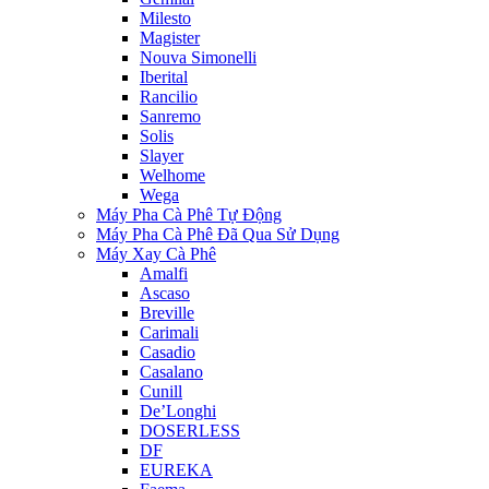
Milesto
Magister
Nouva Simonelli
Iberital
Rancilio
Sanremo
Solis
Slayer
Welhome
Wega
Máy Pha Cà Phê Tự Động
Máy Pha Cà Phê Đã Qua Sử Dụng
Máy Xay Cà Phê
Amalfi
Ascaso
Breville
Carimali
Casadio
Casalano
Cunill
De’Longhi
DOSERLESS
DF
EUREKA