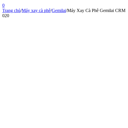
0
Trang chủ
/
Máy xay cà phê
/
Gemilai
/
Máy Xay Cà Phê Gemilai CRM
020