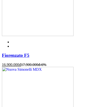
Fiorenzato F5
16.900.000
đ
17.900.000
đ
-6%