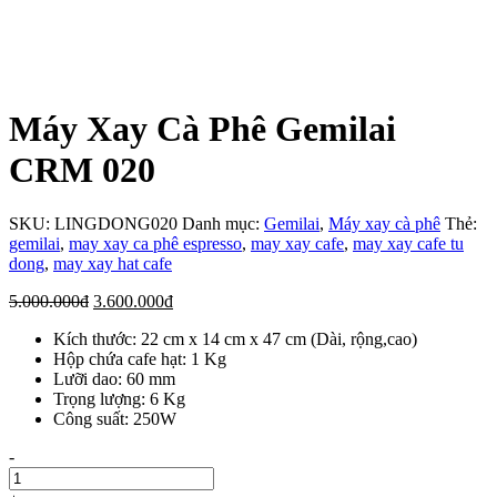
Máy Xay Cà Phê Gemilai
CRM 020
SKU:
LINGDONG020
Danh mục:
Gemilai
,
Máy xay cà phê
Thẻ:
gemilai
,
may xay ca phê espresso
,
may xay cafe
,
may xay cafe tu
dong
,
may xay hat cafe
Giá
Giá
5.000.000
đ
3.600.000
đ
gốc
hiện
Kích thước: 22 cm x 14 cm x 47 cm (Dài, rộng,cao)
là:
tại
Hộp chứa cafe hạt: 1 Kg
5.000.000đ.
là:
Lưỡi dao: 60 mm
3.600.000đ.
Trọng lượng: 6 Kg
Công suất: 250W
Số
-
lượng