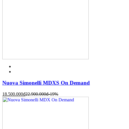
Nuova Simonelli MDXS On Demand
18.500.000
đ
22.900.000
đ
-19%