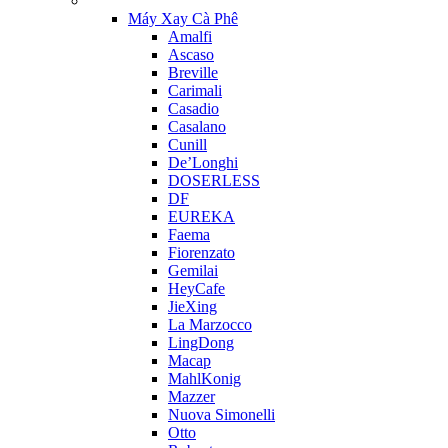
Máy Xay Cà Phê
Amalfi
Ascaso
Breville
Carimali
Casadio
Casalano
Cunill
De’Longhi
DOSERLESS
DF
EUREKA
Faema
Fiorenzato
Gemilai
HeyCafe
JieXing
La Marzocco
LingDong
Macap
MahlKonig
Mazzer
Nuova Simonelli
Otto