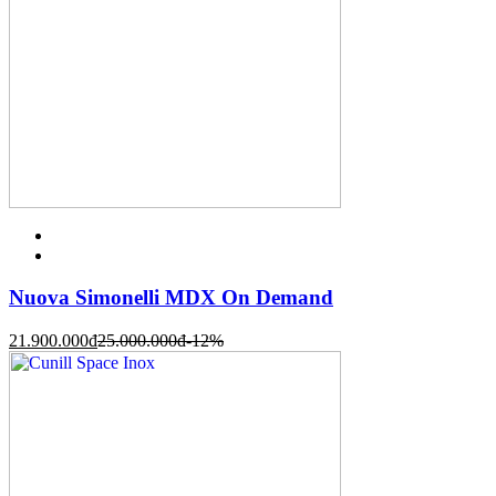
Nuova Simonelli MDX On Demand
21.900.000
đ
25.000.000
đ
-12%