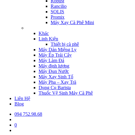
Robust
Rancilio
SOLIS
Promix
Máy Xay Cà Phê Mini
Khác
Linh Kiện
Thiết bị cà phê
Máy Dán Miệng Ly
Máy Ép Trái Cây
Máy Làm Đá
Máy định lượng
Máy Đun Nước
Máy Xay Sinh Tố
Máy Pha – Xay Trà
Dụng Cụ Barista
Thuốc Vệ Sinh Máy Cà Phê
Liên Hệ
Blog
094 752.98.68
0