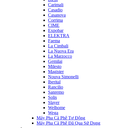
Carimali
Casadio
Casanova
Corrima
CIME
Expobar
ELEKTRA
Faema
La Cimbali
La Nuova Era
La Marzocco
Gemilai
Milesto
Magister
Nouva Simonelli
Iberital
Rancilio
Sanremo
Solis
Slayer
Welhome
Wega
Máy Pha Cà Phê Tự Động
Máy Pha Cà Phê Đã Qua Sử Dụng