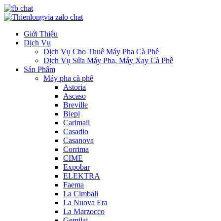
Giới Thiệu
Dịch Vụ
Dịch Vụ Cho Thuê Máy Pha Cà Phê
Dịch Vụ Sửa Máy Pha, Máy Xay Cà Phê
Sản Phẩm
Máy pha cà phê
Astoria
Ascaso
Breville
Biepi
Carimali
Casadio
Casanova
Corrima
CIME
Expobar
ELEKTRA
Faema
La Cimbali
La Nuova Era
La Marzocco
Gemilai