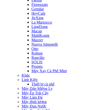
Faema
Fiorenzato
Gemilai
HeyCafe
JieXing
La Marzocco
LingDong
Macap
MahlKonig
Mazzer
Nuova Simonelli
Otto
Robust
Rancilio
SOLIS
Promix
Máy Xay Cà Phê Mini
Khác
Linh Kiện
Thiết bị cà phê
Máy Dán Miệng Ly
Máy Ép Trái Cây
Máy Làm Đá
Máy định lượng
Máy Đun Nước