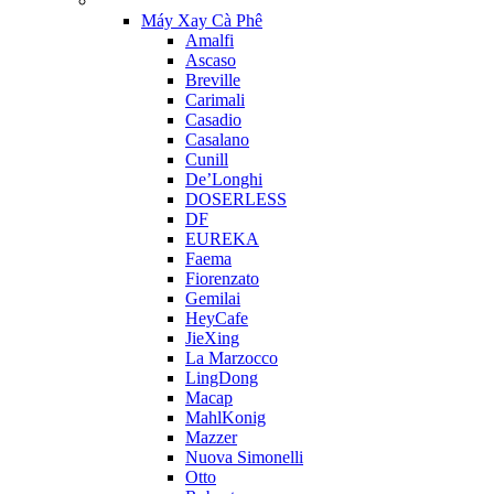
Máy Xay Cà Phê
Amalfi
Ascaso
Breville
Carimali
Casadio
Casalano
Cunill
De’Longhi
DOSERLESS
DF
EUREKA
Faema
Fiorenzato
Gemilai
HeyCafe
JieXing
La Marzocco
LingDong
Macap
MahlKonig
Mazzer
Nuova Simonelli
Otto