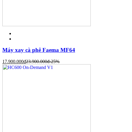
Máy xay cà phê Faema MF64
17.900.000
đ
23.900.000
đ
-25%