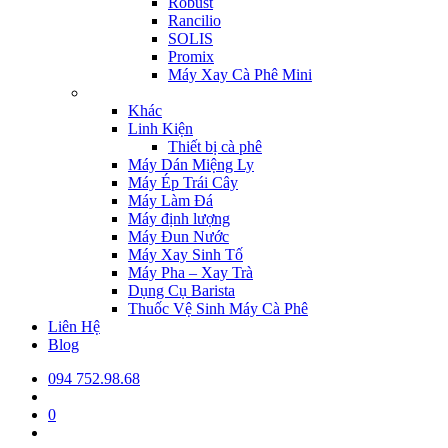
Robust
Rancilio
SOLIS
Promix
Máy Xay Cà Phê Mini
Khác
Linh Kiện
Thiết bị cà phê
Máy Dán Miệng Ly
Máy Ép Trái Cây
Máy Làm Đá
Máy định lượng
Máy Đun Nước
Máy Xay Sinh Tố
Máy Pha – Xay Trà
Dụng Cụ Barista
Thuốc Vệ Sinh Máy Cà Phê
Liên Hệ
Blog
094 752.98.68
0