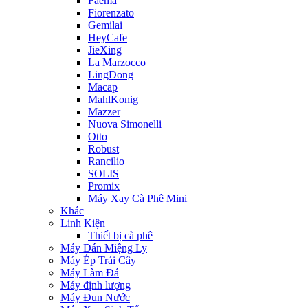
Faema
Fiorenzato
Gemilai
HeyCafe
JieXing
La Marzocco
LingDong
Macap
MahlKonig
Mazzer
Nuova Simonelli
Otto
Robust
Rancilio
SOLIS
Promix
Máy Xay Cà Phê Mini
Khác
Linh Kiện
Thiết bị cà phê
Máy Dán Miệng Ly
Máy Ép Trái Cây
Máy Làm Đá
Máy định lượng
Máy Đun Nước