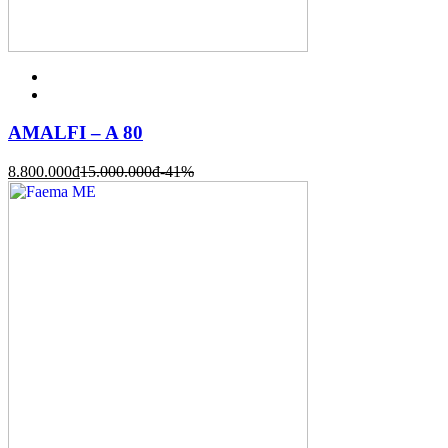
AMALFI – A 80
8.800.000
đ
15.000.000
đ
-41%