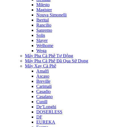
Milesto
Magister
Nouva Simonelli
Iberital
Rancilio
Sanremo
Solis
Slayer
Welhome
Wega
Máy Pha Cà Phê Tự Động
Máy Pha Cà Phê Đã Qua Sử Dụng
Máy Xay Cà Phê
Amalfi
Ascaso
Breville
Carimali
Casadio
Casalano
Cunill
De’Longhi
DOSERLESS
DF
EUREKA