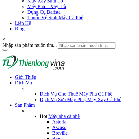
Máy Xay Sinh Tố
Máy Pha – Xay Trà
Dụng Cụ Barista
Thuốc Vệ Sinh Máy Cà Phê
Liên Hệ
Blog
×
Nhập sản phẩm muốn tìm...
Giới Thiệu
Dịch Vụ
Dịch Vụ Cho Thuê Máy Pha Cà Phê
Dịch Vụ Sửa Máy Pha, Máy Xay Cà Phê
Sản Phẩm
Hot
Máy pha cà phê
Astoria
Ascaso
Breville
Biepi