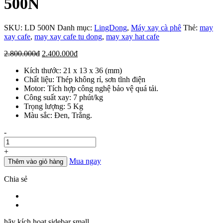
500N
SKU:
LD 500N
Danh mục:
LingDong
,
Máy xay cà phê
Thẻ:
may
xay cafe
,
may xay cafe tu dong
,
may xay hat cafe
Giá
Giá
2.800.000
đ
2.400.000
đ
gốc
hiện
Kích thước: 21 x 13 x 36 (mm)
là:
tại
Chất liệu: Thép không rỉ, sơn tĩnh điện
2.800.000đ.
là:
Motor: Tích hợp công nghệ bảo vệ quá tải.
2.400.000đ.
Công suất xay: 7 phút/kg
Trọng lượng: 5 Kg
Màu sắc: Đen, Trắng.
Số
-
lượng
+
Mua ngay
Thêm vào giỏ hàng
Chia sẻ
hãy kích hoạt sidebar small