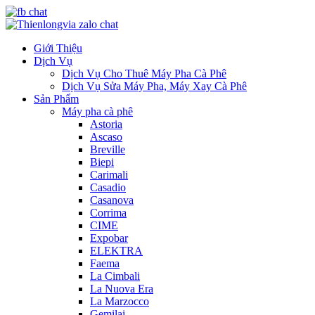
Giới Thiệu
Dịch Vụ
Dịch Vụ Cho Thuê Máy Pha Cà Phê
Dịch Vụ Sửa Máy Pha, Máy Xay Cà Phê
Sản Phẩm
Máy pha cà phê
Astoria
Ascaso
Breville
Biepi
Carimali
Casadio
Casanova
Corrima
CIME
Expobar
ELEKTRA
Faema
La Cimbali
La Nuova Era
La Marzocco
Gemilai