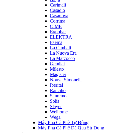
Carimali
Casadio
Casanova
Corrima
CIME
Expobar
ELEKTRA
Faema
La Cimbali
La Nuova Era
La Marzocco
Gemilai
Milesto
Magister
Nouva Simonelli
Iberital
Rancilio
Sanremo
Solis
Slayer
Welhome
Wega
Máy Pha Cà Phê Tự Động
Máy Pha Cà Phê Đã Qua Sử Dụng