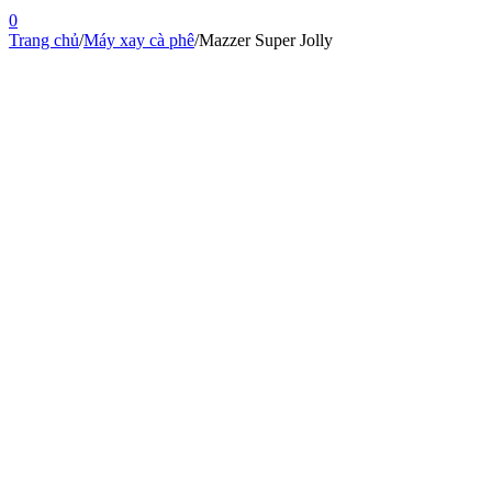
0
Trang chủ
/
Máy xay cà phê
/
Mazzer Super Jolly