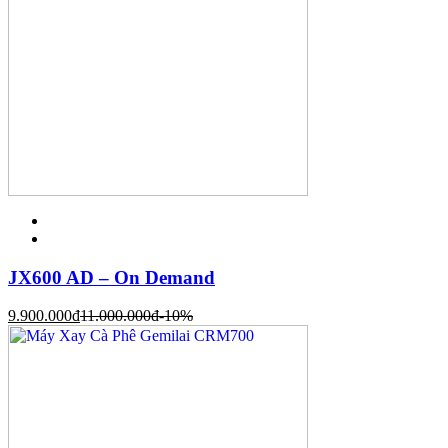
JX600 AD – On Demand
9.900.000
đ
11.000.000
đ
-10%