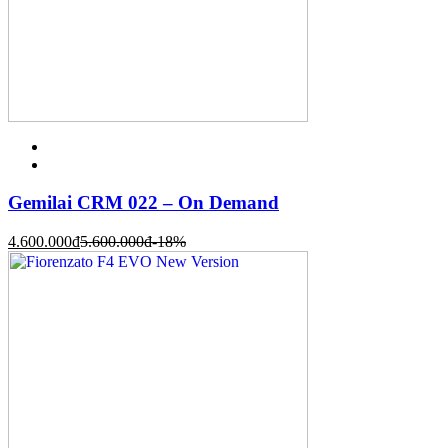
Gemilai CRM 022 – On Demand
4.600.000
đ
5.600.000
đ
-18%