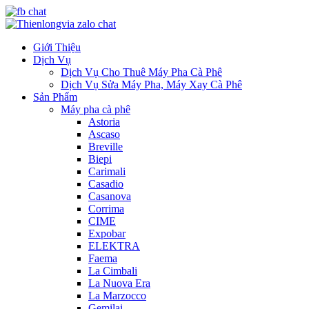
Giới Thiệu
Dịch Vụ
Dịch Vụ Cho Thuê Máy Pha Cà Phê
Dịch Vụ Sửa Máy Pha, Máy Xay Cà Phê
Sản Phẩm
Máy pha cà phê
Astoria
Ascaso
Breville
Biepi
Carimali
Casadio
Casanova
Corrima
CIME
Expobar
ELEKTRA
Faema
La Cimbali
La Nuova Era
La Marzocco
Gemilai