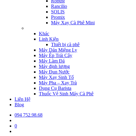
Robust
Rancilio
SOLIS
Promix
Máy Xay Cà Phê Mini
Khác
Linh Kiện
Thiết bị cà phê
Máy Dán Miệng Ly
Máy Ép Trái Cây
Máy Làm Đá
Máy định lượng
Máy Đun Nước
Máy Xay Sinh Tố
Máy Pha – Xay Trà
Dụng Cụ Barista
Thuốc Vệ Sinh Máy Cà Phê
Liên Hệ
Blog
094 752.98.68
0