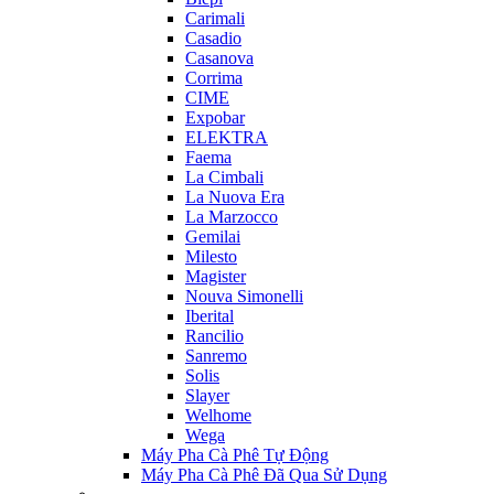
Carimali
Casadio
Casanova
Corrima
CIME
Expobar
ELEKTRA
Faema
La Cimbali
La Nuova Era
La Marzocco
Gemilai
Milesto
Magister
Nouva Simonelli
Iberital
Rancilio
Sanremo
Solis
Slayer
Welhome
Wega
Máy Pha Cà Phê Tự Động
Máy Pha Cà Phê Đã Qua Sử Dụng