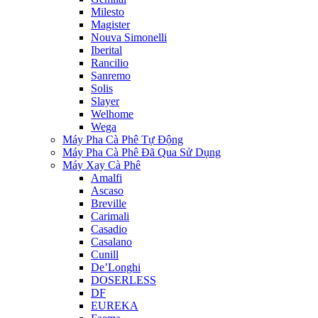
Milesto
Magister
Nouva Simonelli
Iberital
Rancilio
Sanremo
Solis
Slayer
Welhome
Wega
Máy Pha Cà Phê Tự Động
Máy Pha Cà Phê Đã Qua Sử Dụng
Máy Xay Cà Phê
Amalfi
Ascaso
Breville
Carimali
Casadio
Casalano
Cunill
De’Longhi
DOSERLESS
DF
EUREKA