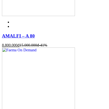
AMALFI – A 80
8.800.000
đ
15.000.000
đ
-41%