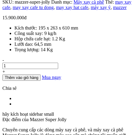
SKU:
mazzer-super-jolly
Danh mục:
Máy xay cà phê
Thẻ:
may xay
cafe
,
may xay cafe tu dong
,
may xay hat cafe
,
máy xay ý
,
mazzer
15.900.000
đ
Kích thước: 195 x 263 x 610 mm
Công suất xay: 9 kg/h
Hộp chứa cafe hạt: 1.2 Kg
Lưỡi dao: 64,5 mm
Trọng lượng: 14 Kg
Số
-
lượng
+
Mua ngay
Thêm vào giỏ hàng
Chia sẻ
hãy kích hoạt sidebar small
Đặc điểm của
Mazzer Super Jolly
Chuyên cung cấp các dòng mày xay cà phê, và máy xay cà phê