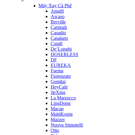
Máy Xay Cà Phê
Amalfi
Ascaso
Breville
Carimali
Casadio
Casalano
Cunill
De’Longhi
DOSERLESS
DF
EUREKA
Faema
Fiorenzato
Gemilai
HeyCafe
JieXing
La Marzocco
LingDong
Macap
MahlKonig
Mazzer
Nuova Simonelli
Otto