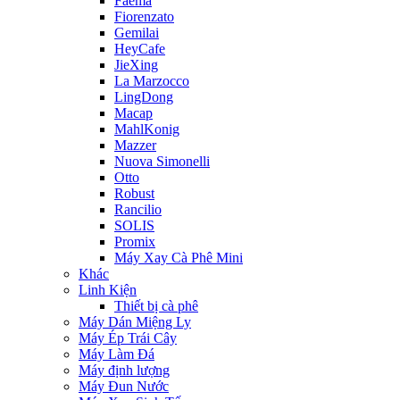
Faema
Fiorenzato
Gemilai
HeyCafe
JieXing
La Marzocco
LingDong
Macap
MahlKonig
Mazzer
Nuova Simonelli
Otto
Robust
Rancilio
SOLIS
Promix
Máy Xay Cà Phê Mini
Khác
Linh Kiện
Thiết bị cà phê
Máy Dán Miệng Ly
Máy Ép Trái Cây
Máy Làm Đá
Máy định lượng
Máy Đun Nước