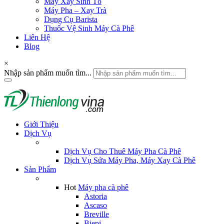
Máy Xay Sinh Tố
Máy Pha – Xay Trà
Dụng Cụ Barista
Thuốc Vệ Sinh Máy Cà Phê
Liên Hệ
Blog
×
Nhập sản phẩm muốn tìm...
Giới Thiệu
Dịch Vụ
Dịch Vụ Cho Thuê Máy Pha Cà Phê
Dịch Vụ Sửa Máy Pha, Máy Xay Cà Phê
Sản Phẩm
Hot
Máy pha cà phê
Astoria
Ascaso
Breville
Biepi