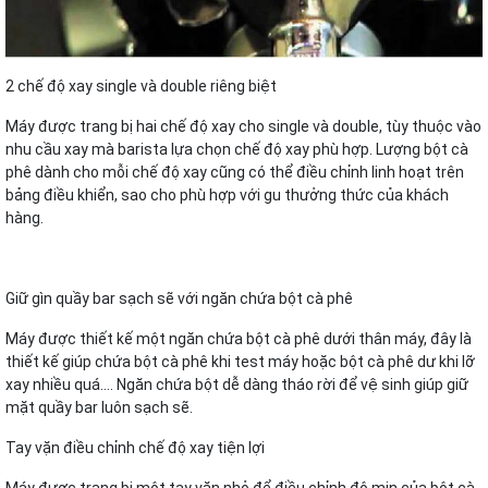
2 chế độ xay single và double riêng biệt
Máy được trang bị hai chế độ xay cho single và double, tùy thuộc vào
nhu cầu xay mà barista lựa chọn chế độ xay phù hợp. Lượng bột cà
phê dành cho mỗi chế độ xay cũng có thể điều chỉnh linh hoạt trên
bảng điều khiển, sao cho phù hợp với gu thưởng thức của khách
hàng.
Giữ gìn quầy bar sạch sẽ với ngăn chứa bột cà phê
Máy được thiết kế một ngăn chứa bột cà phê dưới thân máy, đây là
thiết kế giúp chứa bột cà phê khi test máy hoặc bột cà phê dư khi lỡ
xay nhiều quá…. Ngăn chứa bột dễ dàng tháo rời để vệ sinh giúp giữ
mặt quầy bar luôn sạch sẽ.
Tay vặn điều chỉnh chế độ xay tiện lợi
Máy được trang bị một tay vặn nhỏ để điều chỉnh độ mịn của bột cà