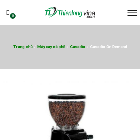
0
Trang chủ
/
Máy xay cà phê
/
Casadio
/
Casadio On Demand