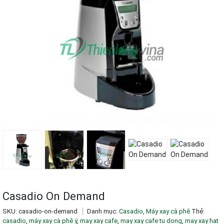
Casadio On Demand
SKU:
casadio-on-demand
Danh mục:
Casadio
,
Máy xay cà phê
Thẻ:
casadio
,
máy xay cà phê ý
,
may xay cafe
,
may xay cafe tu dong
,
may xay hat