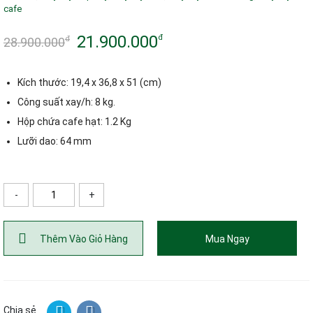
cafe
21.900.000
đ
đ
28.900.000
Giá
Giá
gốc
hiện
Kích thước: 19,4 x 36,8 x 51 (cm)
là:
tại
Công suất xay/h: 8 kg.
Hộp chứa cafe hạt: 1.2 Kg
28.900.000đ.
là:
Lưỡi dao: 64 mm
21.900.000đ.
-
+
ố lượng
Thêm Vào Giỏ Hàng
Mua Ngay
Chia sẻ