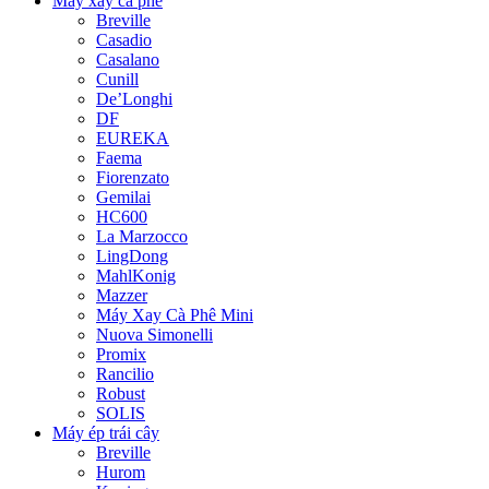
Máy xay cà phê
Breville
Casadio
Casalano
Cunill
De’Longhi
DF
EUREKA
Faema
Fiorenzato
Gemilai
HC600
La Marzocco
LingDong
MahlKonig
Mazzer
Máy Xay Cà Phê Mini
Nuova Simonelli
Promix
Rancilio
Robust
SOLIS
Máy ép trái cây
Breville
Hurom