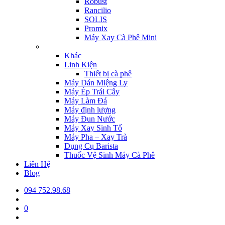
Robust
Rancilio
SOLIS
Promix
Máy Xay Cà Phê Mini
Khác
Linh Kiện
Thiết bị cà phê
Máy Dán Miệng Ly
Máy Ép Trái Cây
Máy Làm Đá
Máy định lượng
Máy Đun Nước
Máy Xay Sinh Tố
Máy Pha – Xay Trà
Dụng Cụ Barista
Thuốc Vệ Sinh Máy Cà Phê
Liên Hệ
Blog
094 752.98.68
0