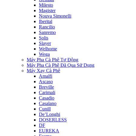
Milesto
Magister
Nouva Simonelli
Iberital
Rancilio
Sanremo
Solis
Slayer
Welhome
Wega
Máy Pha Cà Phê Tự Động
Máy Pha Cà Phê Đã Qua Sử Dụng
Máy Xay Cà Phê
Amalfi
Ascaso
Breville
Carimali
Casadio
Casalano
Cunill
De’Longhi
DOSERLESS
DF
EUREKA