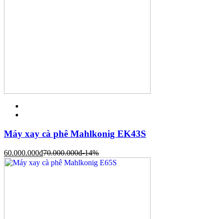
Máy xay cà phê Mahlkonig EK43S
60.000.000
đ
70.000.000
đ
-14%