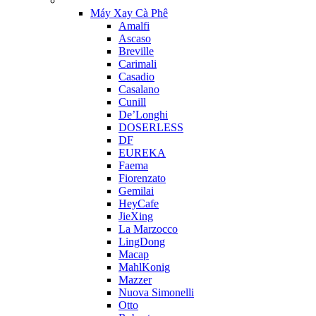
Máy Xay Cà Phê
Amalfi
Ascaso
Breville
Carimali
Casadio
Casalano
Cunill
De’Longhi
DOSERLESS
DF
EUREKA
Faema
Fiorenzato
Gemilai
HeyCafe
JieXing
La Marzocco
LingDong
Macap
MahlKonig
Mazzer
Nuova Simonelli
Otto