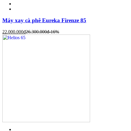
Máy xay cà phê Eureka Firenze 85
22.000.000
đ
26.300.000
đ
-16%