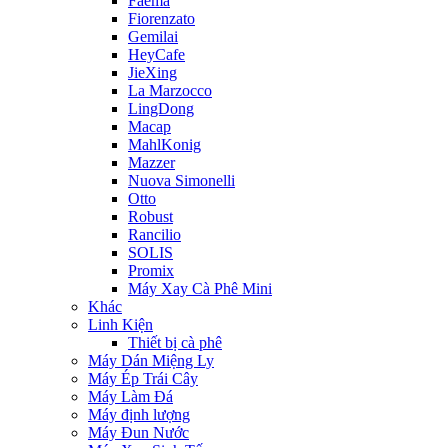
Faema
Fiorenzato
Gemilai
HeyCafe
JieXing
La Marzocco
LingDong
Macap
MahlKonig
Mazzer
Nuova Simonelli
Otto
Robust
Rancilio
SOLIS
Promix
Máy Xay Cà Phê Mini
Khác
Linh Kiện
Thiết bị cà phê
Máy Dán Miệng Ly
Máy Ép Trái Cây
Máy Làm Đá
Máy định lượng
Máy Đun Nước