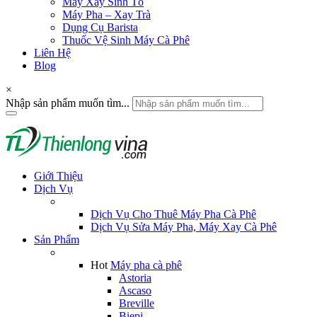
Máy Xay Sinh Tố
Máy Pha – Xay Trà
Dụng Cụ Barista
Thuốc Vệ Sinh Máy Cà Phê
Liên Hệ
Blog
×
Nhập sản phẩm muốn tìm...
Giới Thiệu
Dịch Vụ
Dịch Vụ Cho Thuê Máy Pha Cà Phê
Dịch Vụ Sửa Máy Pha, Máy Xay Cà Phê
Sản Phẩm
Hot
Máy pha cà phê
Astoria
Ascaso
Breville
Biepi