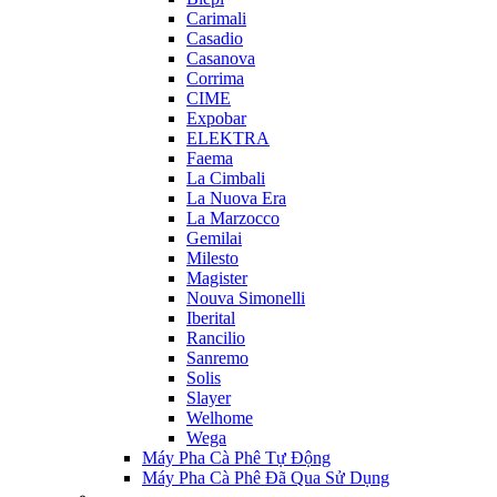
Carimali
Casadio
Casanova
Corrima
CIME
Expobar
ELEKTRA
Faema
La Cimbali
La Nuova Era
La Marzocco
Gemilai
Milesto
Magister
Nouva Simonelli
Iberital
Rancilio
Sanremo
Solis
Slayer
Welhome
Wega
Máy Pha Cà Phê Tự Động
Máy Pha Cà Phê Đã Qua Sử Dụng