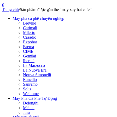
0
Trang chủ
/
Sản phẩm được gắn thẻ “may xay hat cafe”
Máy pha cà phê chuyên nghiệp
Breville
Carimali
Milesto
Casadio
Expobar
Faema
CIME
Gemilai
Iberital
La Marzocco
La Nuova Era
Nouva Simonelli
Rancilio
Sanremo
Solis
Welhome
Máy Pha Cà Phê Tự Động
Delonghi
Melitta
Jura