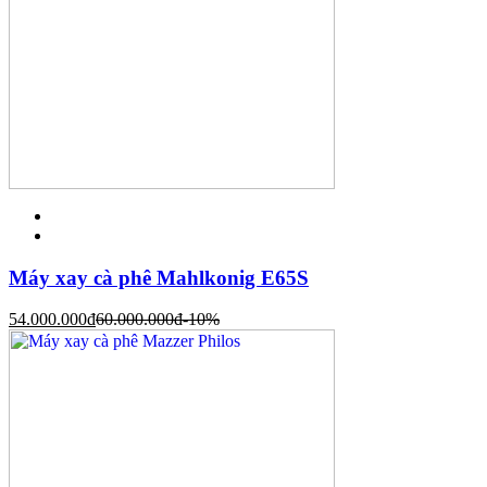
Máy xay cà phê Mahlkonig E65S
54.000.000
đ
60.000.000
đ
-10%