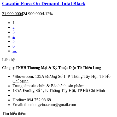
Casadio Enea On Demand Total Black
21.900.000
đ
24.900.000
đ
-12%
1
2
3
4
5
6
→
Liên hệ
Công ty TNHH Thương Mại & Kỹ Thuật Điện Tử Thiên Long
*Showroom: 135A Đường Số 1, P. Thông Tây Hội, TP Hồ
Chí Minh
Trung tâm sửa chữa & Bảo hành sản phẩm:
135A Đường Số 1, P. Thông Tây Hội, TP Hồ Chí Minh
Hotline: 094 752.98.68
Email: thienlongvina.com@gmail.com
Tìm hiểu thêm