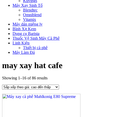
Kuvings
Máy Xay Sinh Tố
Blendtec
Omniblend
Vitamix
Máy dán miệng ly
Bình Xịt Kem
Dụng cụ Barista
Thuốc Vệ Sinh Máy Cà Phê
Linh Kiện
Thiết bị cà phê
Máy Làm Đá
may xay hat cafe
Showing 1–16 of 86 results