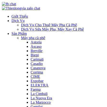
Giới Thiệu
Dịch Vụ
Dịch Vụ Cho Thuê Máy Pha Cà Phê
Dịch Vụ Sửa Máy Pha, Máy Xay Cà Phê
Sản Phẩm
Máy pha cà phê
Astoria
Ascaso
Breville
Biepi
Carimali
Casadio
Casanova
Corrima
CIME
Expobar
ELEKTRA
Faema
La Cimbali
La Nuova Era
La Marzocco
Gemilai