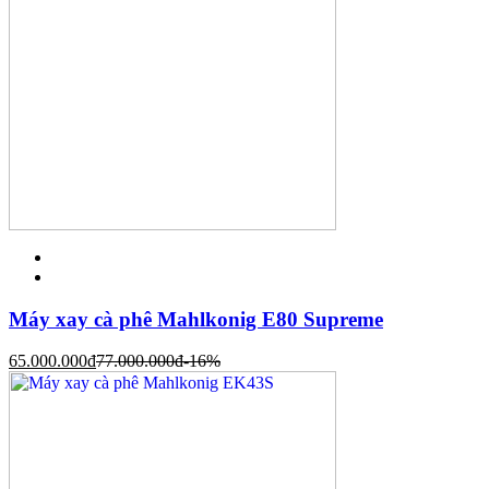
Máy xay cà phê Mahlkonig E80 Supreme
65.000.000
đ
77.000.000
đ
-16%