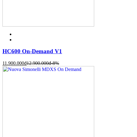
HC600 On-Demand V1
11.900.000
đ
12.900.000
đ
-8%