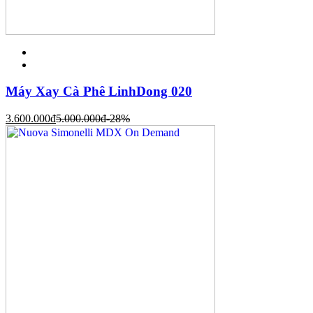
Máy Xay Cà Phê LinhDong 020
3.600.000
đ
5.000.000
đ
-28%