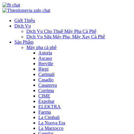
Giới Thiệu
Dịch Vụ
Dịch Vụ Cho Thuê Máy Pha Cà Phê
Dịch Vụ Sửa Máy Pha, Máy Xay Cà Phê
Sản Phẩm
Máy pha cà phê
Astoria
Ascaso
Breville
Biepi
Carimali
Casadio
Casanova
Corrima
CIME
Expobar
ELEKTRA
Faema
La Cimbali
La Nuova Era
La Marzocco
Gemilai