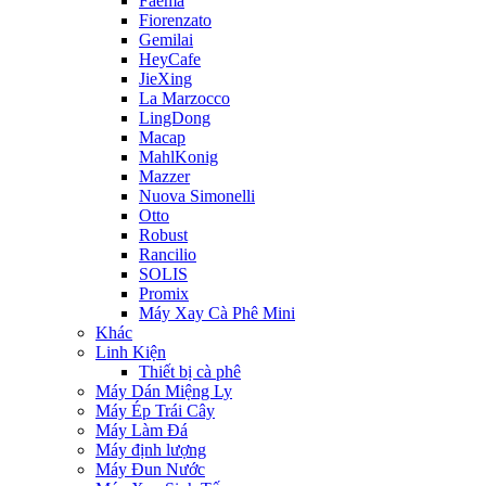
Faema
Fiorenzato
Gemilai
HeyCafe
JieXing
La Marzocco
LingDong
Macap
MahlKonig
Mazzer
Nuova Simonelli
Otto
Robust
Rancilio
SOLIS
Promix
Máy Xay Cà Phê Mini
Khác
Linh Kiện
Thiết bị cà phê
Máy Dán Miệng Ly
Máy Ép Trái Cây
Máy Làm Đá
Máy định lượng
Máy Đun Nước