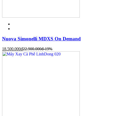
Nuova Simonelli MDXS On Demand
18.500.000
đ
22.900.000
đ
-19%