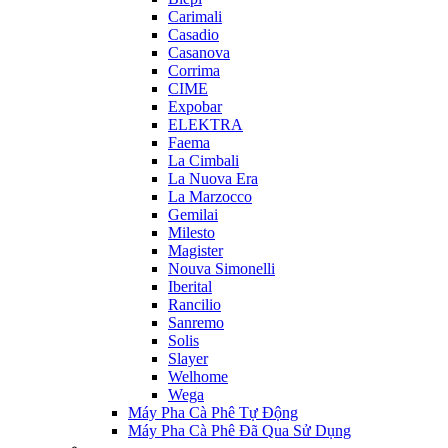
Carimali
Casadio
Casanova
Corrima
CIME
Expobar
ELEKTRA
Faema
La Cimbali
La Nuova Era
La Marzocco
Gemilai
Milesto
Magister
Nouva Simonelli
Iberital
Rancilio
Sanremo
Solis
Slayer
Welhome
Wega
Máy Pha Cà Phê Tự Động
Máy Pha Cà Phê Đã Qua Sử Dụng