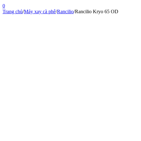
0
Trang chủ
/
Máy xay cà phê
/
Rancilio
/
Rancilio Kryo 65 OD