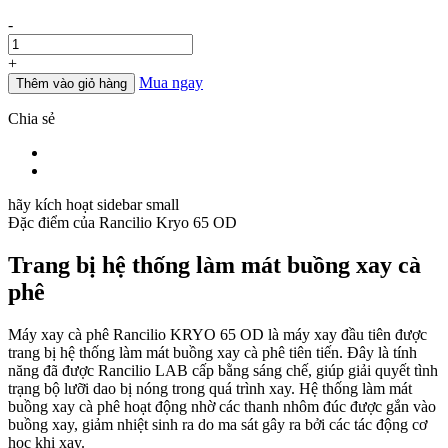
Số
-
lượng
+
Mua ngay
Thêm vào giỏ hàng
Chia sẻ
hãy kích hoạt sidebar small
Đặc điểm của
Rancilio Kryo 65 OD
Trang bị hệ thống làm mát buồng xay cà
phê
Máy xay cà phê Rancilio KRYO 65 OD là máy xay đầu tiên được
trang bị hệ thống làm mát buồng xay cà phê tiên tiến. Đây là tính
năng đã được Rancilio LAB cấp bằng sáng chế, giúp giải quyết tình
trạng bộ lưỡi dao bị nóng trong quá trình xay. Hệ thống làm mát
buồng xay cà phê hoạt động nhờ các thanh nhôm đúc được gắn vào
buồng xay, giảm nhiệt sinh ra do ma sát gây ra bởi các tác động cơ
học khi xay.