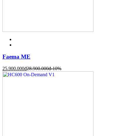
Faema ME
25.900.000
đ
28.900.000
đ
-10%