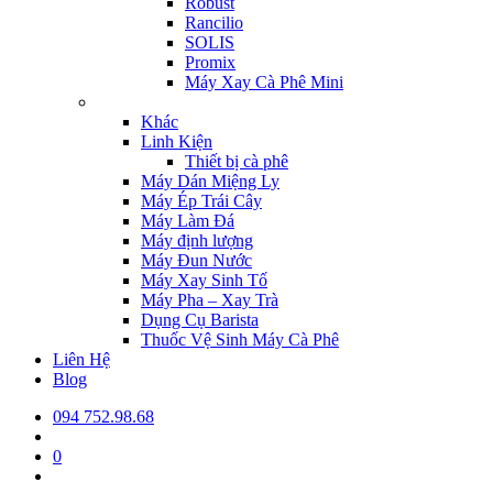
Robust
Rancilio
SOLIS
Promix
Máy Xay Cà Phê Mini
Khác
Linh Kiện
Thiết bị cà phê
Máy Dán Miệng Ly
Máy Ép Trái Cây
Máy Làm Đá
Máy định lượng
Máy Đun Nước
Máy Xay Sinh Tố
Máy Pha – Xay Trà
Dụng Cụ Barista
Thuốc Vệ Sinh Máy Cà Phê
Liên Hệ
Blog
094 752.98.68
0