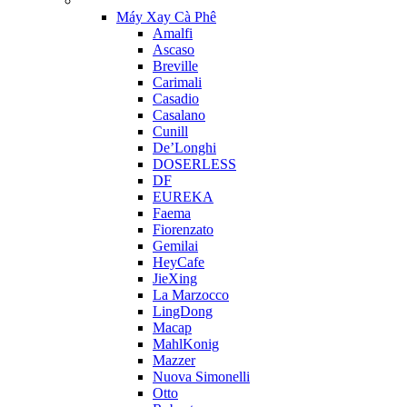
Máy Xay Cà Phê
Amalfi
Ascaso
Breville
Carimali
Casadio
Casalano
Cunill
De’Longhi
DOSERLESS
DF
EUREKA
Faema
Fiorenzato
Gemilai
HeyCafe
JieXing
La Marzocco
LingDong
Macap
MahlKonig
Mazzer
Nuova Simonelli
Otto