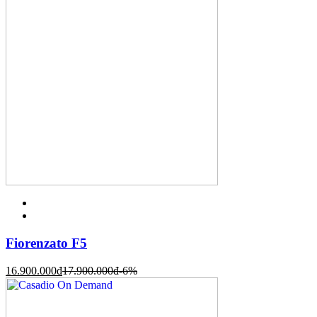
Fiorenzato F5
16.900.000
đ
17.900.000
đ
-6%