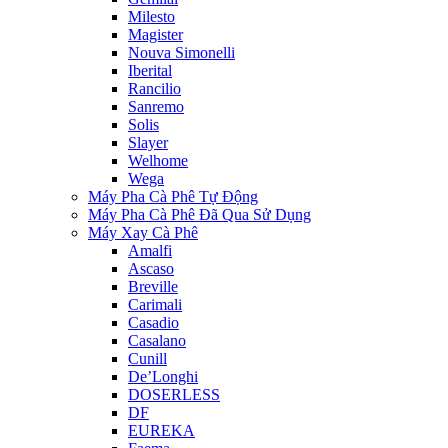
Milesto
Magister
Nouva Simonelli
Iberital
Rancilio
Sanremo
Solis
Slayer
Welhome
Wega
Máy Pha Cà Phê Tự Động
Máy Pha Cà Phê Đã Qua Sử Dụng
Máy Xay Cà Phê
Amalfi
Ascaso
Breville
Carimali
Casadio
Casalano
Cunill
De’Longhi
DOSERLESS
DF
EUREKA