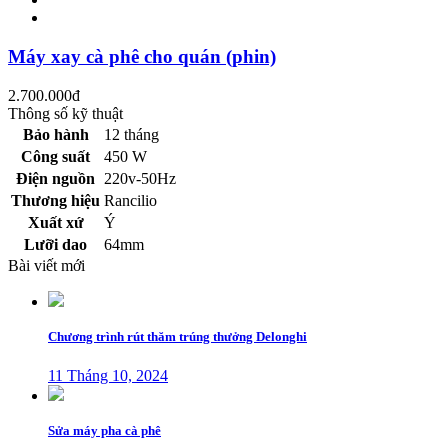
Máy xay cà phê cho quán (phin)
2.700.000
đ
Thông số kỹ thuật
Bảo hành
12 tháng
Công suất
450 W
Điện nguồn
220v-50Hz
Thương hiệu
Rancilio
Xuất xứ
Ý
Lưỡi dao
64mm
Bài viết mới
Chương trình rút thăm trúng thưởng Delonghi
11 Tháng 10, 2024
Sửa máy pha cà phê