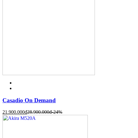
Casadio On Demand
21.900.000
đ
28.900.000
đ
-24%