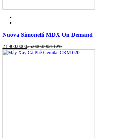
Nuova Simonelli MDX On Demand
21.900.000
đ
25.000.000
đ
-12%