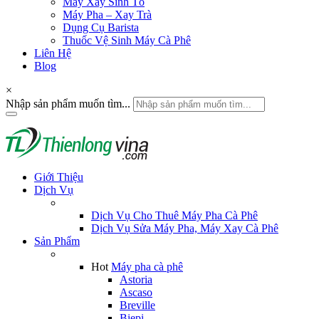
Máy Xay Sinh Tố
Máy Pha – Xay Trà
Dụng Cụ Barista
Thuốc Vệ Sinh Máy Cà Phê
Liên Hệ
Blog
×
Nhập sản phẩm muốn tìm...
Giới Thiệu
Dịch Vụ
Dịch Vụ Cho Thuê Máy Pha Cà Phê
Dịch Vụ Sửa Máy Pha, Máy Xay Cà Phê
Sản Phẩm
Hot
Máy pha cà phê
Astoria
Ascaso
Breville
Biepi