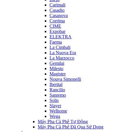
Carimali
Casadio
Casanova
Corrima
CIME
Expobar
ELEKTRA
Faema
La Cimbali
La Nuova Era
La Marzocco
Gemilai
Milesto
Magister
Nouva Simonelli
Iberital
Rancilio
Sanremo
Solis
Slayer
Welhome
Wega
Máy Pha Cà Phê Tự Động
Máy Pha Cà Phê Đã Qua Sử Dụng