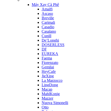
Máy Xay Cà Phê
Amalfi
Ascaso
Breville
Carimali
Casadio
Casalano
Cunill
De’Longhi
DOSERLESS
DF
EUREKA
Faema
Fiorenzato
Gemilai
HeyCafe
JieXing
La Marzocco
LingDong
Macap
MahlKonig
Mazzer
Nuova Simonelli
Otto