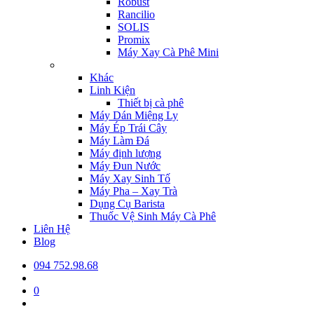
Robust
Rancilio
SOLIS
Promix
Máy Xay Cà Phê Mini
Khác
Linh Kiện
Thiết bị cà phê
Máy Dán Miệng Ly
Máy Ép Trái Cây
Máy Làm Đá
Máy định lượng
Máy Đun Nước
Máy Xay Sinh Tố
Máy Pha – Xay Trà
Dụng Cụ Barista
Thuốc Vệ Sinh Máy Cà Phê
Liên Hệ
Blog
094 752.98.68
0