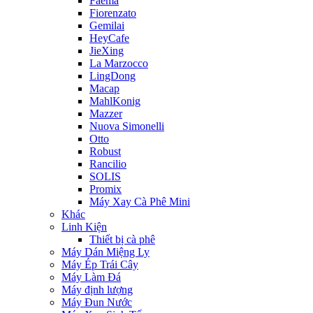
Faema
Fiorenzato
Gemilai
HeyCafe
JieXing
La Marzocco
LingDong
Macap
MahlKonig
Mazzer
Nuova Simonelli
Otto
Robust
Rancilio
SOLIS
Promix
Máy Xay Cà Phê Mini
Khác
Linh Kiện
Thiết bị cà phê
Máy Dán Miệng Ly
Máy Ép Trái Cây
Máy Làm Đá
Máy định lượng
Máy Đun Nước