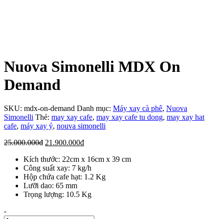
Nuova Simonelli MDX On
Demand
SKU:
mdx-on-demand
Danh mục:
Máy xay cà phê
,
Nuova
Simonelli
Thẻ:
may xay cafe
,
may xay cafe tu dong
,
may xay hat
cafe
,
máy xay ý
,
nouva simonelli
Giá
Giá
25.000.000
đ
21.900.000
đ
gốc
hiện
Kích thước: 22cm x 16cm x 39 cm
là:
tại
Công suất xay: 7 kg/h
25.000.000đ.
là:
Hộp chứa cafe hạt: 1.2 Kg
21.900.000đ.
Lưỡi dao: 65 mm
Trọng lượng: 10.5 Kg
Số
-