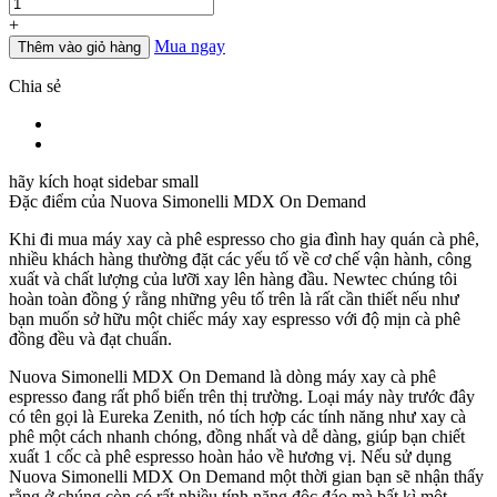
lượng
+
Mua ngay
Thêm vào giỏ hàng
Chia sẻ
hãy kích hoạt sidebar small
Đặc điểm của
Nuova Simonelli MDX On Demand
Khi đi mua máy xay cà phê espresso cho gia đình hay quán cà phê,
nhiều khách hàng thường đặt các yếu tố về cơ chế vận hành, công
xuất và chất lượng của lưỡi xay lên hàng đầu. Newtec chúng tôi
hoàn toàn đồng ý rằng những yêu tố trên là rất cần thiết nếu như
bạn muốn sở hữu một chiếc máy xay espresso với độ mịn cà phê
đồng đều và đạt chuẩn.
Nuova Simonelli MDX On Demand là dòng máy xay cà phê
espresso đang rất phổ biến trên thị trường. Loại máy này trước đây
có tên gọi là Eureka Zenith, nó tích hợp các tính năng như xay cà
phê một cách nhanh chóng, đồng nhất và dễ dàng, giúp bạn chiết
xuất 1 cốc cà phê espresso hoàn hảo về hương vị. Nếu sử dụng
Nuova Simonelli MDX On Demand một thời gian bạn sẽ nhận thấy
rằng ở chúng còn có rất nhiều tính năng độc đáo mà bất kì một