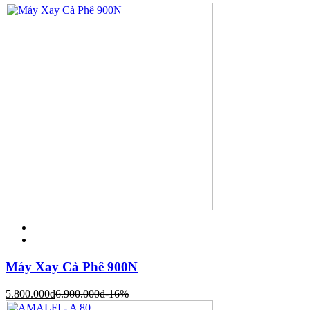
Máy Xay Cà Phê 900N
5.800.000
đ
6.900.000
đ
-16%