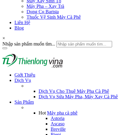
Máy Xay Sinh Tố
Máy Pha – Xay Trà
Dụng Cụ Barista
Thuốc Vệ Sinh Máy Cà Phê
Liên Hệ
Blog
×
Nhập sản phẩm muốn tìm...
Giới Thiệu
Dịch Vụ
Dịch Vụ Cho Thuê Máy Pha Cà Phê
Dịch Vụ Sửa Máy Pha, Máy Xay Cà Phê
Sản Phẩm
Hot
Máy pha cà phê
Astoria
Ascaso
Breville
Biepi