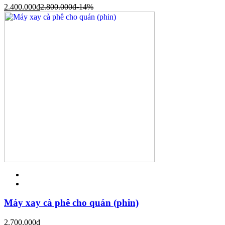
2.400.000
đ
2.800.000
đ
-14%
Máy xay cà phê cho quán (phin)
2.700.000
đ