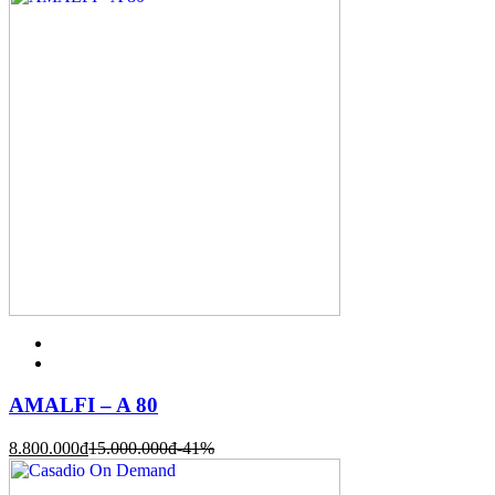
AMALFI – A 80
8.800.000
đ
15.000.000
đ
-41%