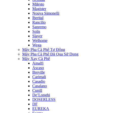
Milesto
Magister
Nouva Simonelli
Iberital
Rancilio
Sanremo
Solis
Slayer
Welhome
Wega
Máy Pha Cà Phê Tự Động
Máy Pha Cà Phê Đã Qua Sử Dụng
Máy Xay Cà Phê
Amalfi
Ascaso
Breville
Carimali
Casadio
Casalano
Cunill
De’Longhi
DOSERLESS
DF
EUREKA