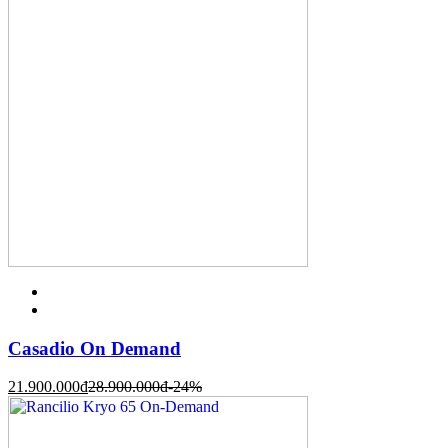
Casadio On Demand
21.900.000
đ
28.900.000
đ
-24%