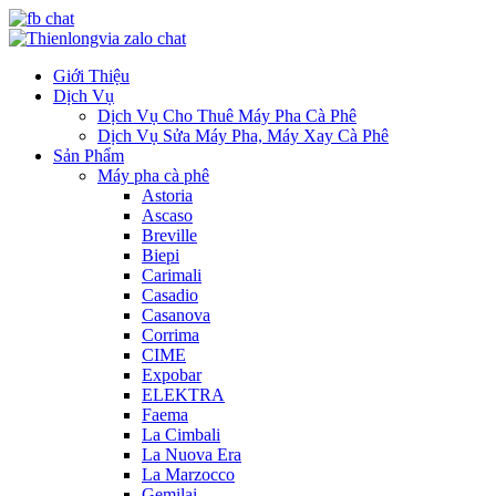
Giới Thiệu
Dịch Vụ
Dịch Vụ Cho Thuê Máy Pha Cà Phê
Dịch Vụ Sửa Máy Pha, Máy Xay Cà Phê
Sản Phẩm
Máy pha cà phê
Astoria
Ascaso
Breville
Biepi
Carimali
Casadio
Casanova
Corrima
CIME
Expobar
ELEKTRA
Faema
La Cimbali
La Nuova Era
La Marzocco
Gemilai