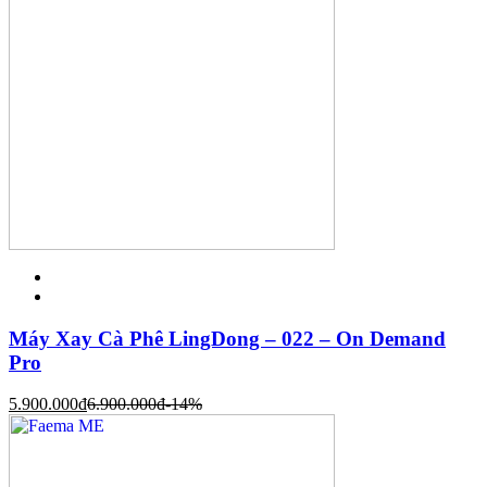
Máy Xay Cà Phê LingDong – 022 – On Demand
Pro
5.900.000
đ
6.900.000
đ
-14%