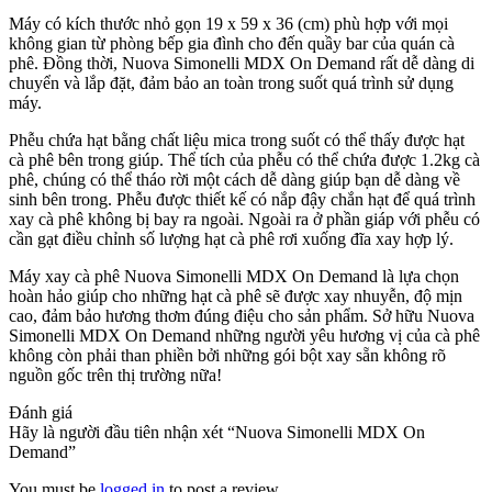
Máy có kích thước nhỏ gọn 19 x 59 x 36 (cm) phù hợp với mọi
không gian từ phòng bếp gia đình cho đến quầy bar của quán cà
phê. Đồng thời, Nuova Simonelli MDX On Demand rất dễ dàng di
chuyển và lắp đặt, đảm bảo an toàn trong suốt quá trình sử dụng
máy.
Phễu chứa hạt bằng chất liệu mica trong suốt có thể thấy được hạt
cà phê bên trong giúp. Thể tích của phễu có thể chứa được 1.2kg cà
phê, chúng có thể tháo rời một cách dễ dàng giúp bạn dễ dàng về
sinh bên trong. Phễu được thiết kế có nắp đậy chắn hạt để quá trình
xay cà phê không bị bay ra ngoài. Ngoài ra ở phần giáp với phễu có
cần gạt điều chỉnh số lượng hạt cà phê rơi xuống đĩa xay hợp lý.
Máy xay cà phê Nuova Simonelli MDX On Demand là lựa chọn
hoàn hảo giúp cho những hạt cà phê sẽ được xay nhuyễn, độ mịn
cao, đảm bảo hương thơm đúng điệu cho sản phẩm. Sở hữu Nuova
Simonelli MDX On Demand những người yêu hương vị của cà phê
không còn phải than phiền bởi những gói bột xay sẵn không rõ
nguồn gốc trên thị trường nữa!
Đánh giá
Hãy là người đầu tiên nhận xét “Nuova Simonelli MDX On
Demand”
You must be
logged in
to post a review.