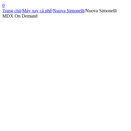
0
Trang chủ
/
Máy xay cà phê
/
Nuova Simonelli
/
Nuova Simonelli
MDX On Demand