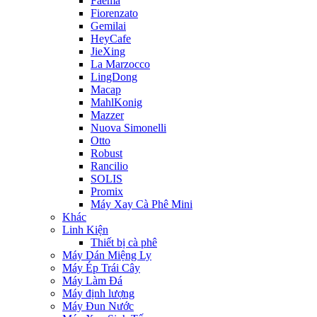
Faema
Fiorenzato
Gemilai
HeyCafe
JieXing
La Marzocco
LingDong
Macap
MahlKonig
Mazzer
Nuova Simonelli
Otto
Robust
Rancilio
SOLIS
Promix
Máy Xay Cà Phê Mini
Khác
Linh Kiện
Thiết bị cà phê
Máy Dán Miệng Ly
Máy Ép Trái Cây
Máy Làm Đá
Máy định lượng
Máy Đun Nước