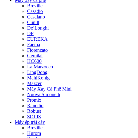
Máy xay cà phê
Breville
Casadio
Casalano
Cunill
De’Longhi
DF
EUREKA
Faema
Fiorenzato
Gemilai
HC600
La Marzocco
LingDong
MahlKonig
Mazzer
Máy Xay Cà Phê Mini
Nuova Simonelli
Promix
Rancilio
Robust
SOLIS
Máy ép trái cây
Breville
Hurom