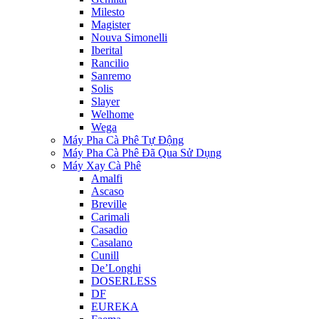
Milesto
Magister
Nouva Simonelli
Iberital
Rancilio
Sanremo
Solis
Slayer
Welhome
Wega
Máy Pha Cà Phê Tự Động
Máy Pha Cà Phê Đã Qua Sử Dụng
Máy Xay Cà Phê
Amalfi
Ascaso
Breville
Carimali
Casadio
Casalano
Cunill
De’Longhi
DOSERLESS
DF
EUREKA