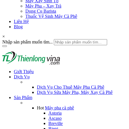
Máy Xay Sinh Tố
Máy Pha – Xay Trà
Dụng Cụ Barista
Thuốc Vệ Sinh Máy Cà Phê
Liên Hệ
Blog
×
Nhập sản phẩm muốn tìm...
Giới Thiệu
Dịch Vụ
Dịch Vụ Cho Thuê Máy Pha Cà Phê
Dịch Vụ Sửa Máy Pha, Máy Xay Cà Phê
Sản Phẩm
Hot
Máy pha cà phê
Astoria
Ascaso
Breville
Biepi