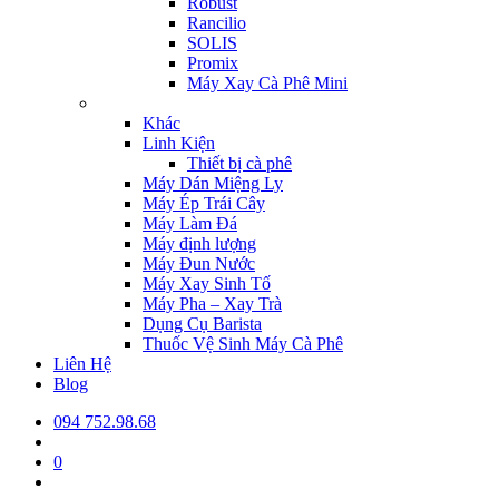
Robust
Rancilio
SOLIS
Promix
Máy Xay Cà Phê Mini
Khác
Linh Kiện
Thiết bị cà phê
Máy Dán Miệng Ly
Máy Ép Trái Cây
Máy Làm Đá
Máy định lượng
Máy Đun Nước
Máy Xay Sinh Tố
Máy Pha – Xay Trà
Dụng Cụ Barista
Thuốc Vệ Sinh Máy Cà Phê
Liên Hệ
Blog
094 752.98.68
0