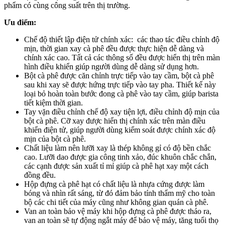
phẩm có cùng công suất trên thị trường.
Ưu điểm:
Chế độ thiết lập điện tử chính xác: các thao tác điều chỉnh độ
mịn, thời gian xay cà phê đều được thực hiện dễ dàng và
chính xác cao. Tất cả các thông số đều được hiển thị trên màn
hình điều khiển giúp người dùng dễ dàng sử dụng hơn.
Bột cà phê được căn chỉnh trực tiếp vào tay cầm, bột cà phê
sau khi xay sẽ được hứng trực tiếp vào tay pha. Thiết kế này
loại bỏ hoàn toàn bước đong cà phê vào tay cầm, giúp barista
tiết kiệm thời gian.
Tay vặn điều chỉnh chế độ xay tiện lợi, điều chỉnh độ mịn của
bột cà phê. Cỡ xay được hiển thị chính xác trên màn điều
khiển điện tử, giúp người dùng kiểm soát được chính xác độ
mịn của bột cà phê.
Chất liệu làm nên lưỡi xay là thép không gỉ có độ bền chắc
cao. Lưỡi dao được gia công tinh xảo, đúc khuôn chắc chắn,
các cạnh được sản xuất tỉ mỉ giúp cà phê hạt xay một cách
đồng đều.
Hộp đựng cà phê hạt có chất liệu là nhựa cứng được làm
bóng và nhìn rất sáng, từ đó đảm bảo tính thẩm mỹ cho toàn
bộ các chi tiết của máy cũng như không gian quán cà phê.
Van an toàn bảo vệ máy khi hộp đựng cà phê được tháo ra,
van an toàn sẽ tự động ngắt máy để bảo vệ máy, tăng tuổi thọ