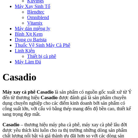
Kuvings
Máy Xay Sinh Tố
Blendtec
Omniblend
Vitamix
Máy dán miệng ly
Bình Xịt Kem
Dụng cụ Barista
Thuốc Vệ Sinh Máy Cà Phê
Linh Kiện
Thiết bị cà phê
Máy Làm Đá
Casadio
Máy xay cà phê Casadio
là sản phẩm có nguồn gốc xuất xứ từ Ý
đến từ thương hiệu
Casadio
được đánh giá là sản phẩm chuyên
dụng chuyên nghiệp cho các điểm kinh doanh bởi sản phẩm có
công suất lớn, với cấu vỏ bằng thép mang đến độ bền cao, thiết kế
sang trọng đẹp mắt.
Casadio
– thương hiệu máy pha cà phê, máy xay cà phê lâu đời
được yêu thích khi luôn cho ra thị trường những dòng sản phẩm
chất lượng nổi bật và giá thành ưu đãi hơn so với các dòng sản