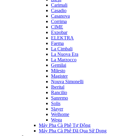
Carimali
Casadio
Casanova
Corrima
CIME
Expobar
ELEKTRA
Faema
La Cimbali
La Nuova Era
La Marzocco
Gemilai
Milesto
Magister
Nouva Simonelli
Iberital
Rancilio
Sanremo
Solis
Slayer
Welhome
Wega
Máy Pha Cà Phê Tự Động
Máy Pha Cà Phê Đã Qua Sử Dụng