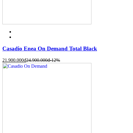
Casadio Enea On Demand Total Black
21.900.000
đ
24.900.000
đ
-12%