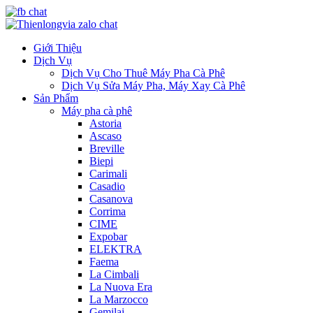
Giới Thiệu
Dịch Vụ
Dịch Vụ Cho Thuê Máy Pha Cà Phê
Dịch Vụ Sửa Máy Pha, Máy Xay Cà Phê
Sản Phẩm
Máy pha cà phê
Astoria
Ascaso
Breville
Biepi
Carimali
Casadio
Casanova
Corrima
CIME
Expobar
ELEKTRA
Faema
La Cimbali
La Nuova Era
La Marzocco
Gemilai