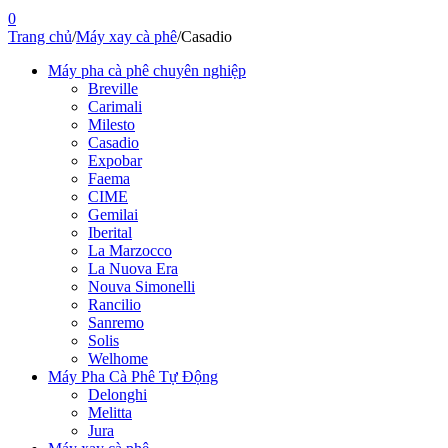
0
Trang chủ
/
Máy xay cà phê
/
Casadio
Máy pha cà phê chuyên nghiệp
Breville
Carimali
Milesto
Casadio
Expobar
Faema
CIME
Gemilai
Iberital
La Marzocco
La Nuova Era
Nouva Simonelli
Rancilio
Sanremo
Solis
Welhome
Máy Pha Cà Phê Tự Động
Delonghi
Melitta
Jura