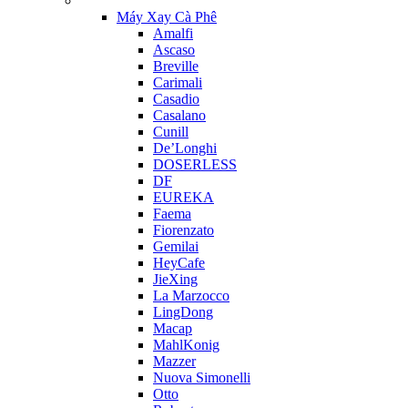
Máy Xay Cà Phê
Amalfi
Ascaso
Breville
Carimali
Casadio
Casalano
Cunill
De’Longhi
DOSERLESS
DF
EUREKA
Faema
Fiorenzato
Gemilai
HeyCafe
JieXing
La Marzocco
LingDong
Macap
MahlKonig
Mazzer
Nuova Simonelli
Otto