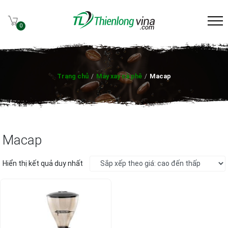
0
Trang chủ
/
Máy xay cà phê
/
Macap
Macap
Hiển thị kết quả duy nhất