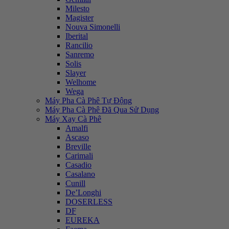
Milesto
Magister
Nouva Simonelli
Iberital
Rancilio
Sanremo
Solis
Slayer
Welhome
Wega
Máy Pha Cà Phê Tự Động
Máy Pha Cà Phê Đã Qua Sử Dụng
Máy Xay Cà Phê
Amalfi
Ascaso
Breville
Carimali
Casadio
Casalano
Cunill
De’Longhi
DOSERLESS
DF
EUREKA