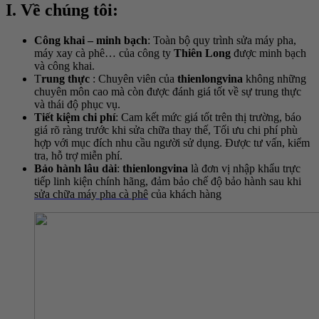
I. Về chúng tôi:
Công khai – minh bạch
: Toàn bộ quy trình sửa máy pha,
máy xay cà phê… của công ty
Thiên Long
được minh bạch
và công khai.
T
rung thực
: Chuyên viên của
thienlongvina
không những
chuyên môn cao mà còn được đánh giá tốt về sự trung thực
và thái độ phục vụ.
Tiết kiệm chi phí
: Cam kết mức giá tốt trên thị trường, báo
giá rõ ràng trước khi sửa chữa thay thế, Tối ưu chi phí phù
hợp với mục đích nhu cầu người sử dụng. Được tư vấn, kiểm
tra, hỗ trợ miễn phí.
Bảo hành lâu dài
:
thienlongvina
là đơn vị nhập khẩu trực
tiếp linh kiện chính hãng, đảm bảo chế độ bảo hành sau khi
sửa chữa máy pha cà phê
của khách hàng