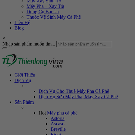
Máy Xay Sinh Tố
Máy Pha – Xay Trà
Dụng Cụ Barista
Thuốc Vệ Sinh Máy Cà Phê
Liên Hệ
Blog
×
Nhập sản phẩm muốn tìm...
Giới Thiệu
Dịch Vụ
Dịch Vụ Cho Thuê Máy Pha Cà Phê
Dịch Vụ Sửa Máy Pha, Máy Xay Cà Phê
Sản Phẩm
Hot
Máy pha cà phê
Astoria
Ascaso
Breville
Biepi