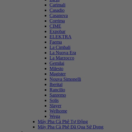
Carimali
Casadio
Casanova
Corrima
CIME
Expobar
ELEKTRA
Faema
La Cimbali
La Nuova Era
La Marzocco
Gemilai
Milesto
Magister
Nouva Simonelli
Iberital
Rancilio
Sanremo
Solis
Slayer
Welhome
Wega
Máy Pha Cà Phê Tự Động
Máy Pha Cà Phê Đã Qua Sử Dụng