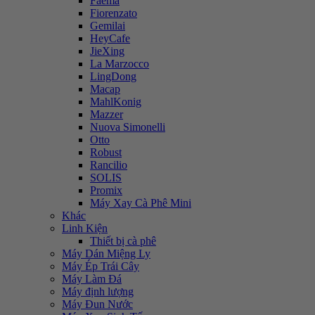
Faema
Fiorenzato
Gemilai
HeyCafe
JieXing
La Marzocco
LingDong
Macap
MahlKonig
Mazzer
Nuova Simonelli
Otto
Robust
Rancilio
SOLIS
Promix
Máy Xay Cà Phê Mini
Khác
Linh Kiện
Thiết bị cà phê
Máy Dán Miệng Ly
Máy Ép Trái Cây
Máy Làm Đá
Máy định lượng
Máy Đun Nước