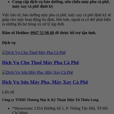
Cung cấp dịch vụ bảo dưỡng, sửa chữa máy pha cà phê,
máy xay cà phê định kỳ
Việc bảo trì, bảo dưỡng máy pha cà phê, máy xay cà phê định kỳ sẽ
giúp cho máy hoạt động ổn định, bền hơn, ngoài ra có thể phát hiện
ra những lỗi hư hỏng và xử lý kịp thời.
Bấm số Hotline:
0947 52 98 68
để được hỗ trợ tận tình.
Dịch vụ
Dịch Vụ Cho Thuê Máy Pha Cà Phê
Dịch Vụ Sửa Máy Pha, Máy Xay Cà Phê
Liên hệ
Công ty TNHH Thương Mại & Kỹ Thuật Điện Tử Thiên Long
*Showroom: 135A Đường Số 1, P. Thông Tây Hội, TP Hồ
Chí Minh