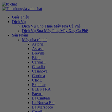
Giới Thiệu
Dịch Vụ
Dịch Vụ Cho Thuê Máy Pha Cà Phê
Dịch Vụ Sửa Máy Pha, Máy Xay Cà Phê
Sản Phẩm
Máy pha cà phê
Astoria
Ascaso
Breville
Biepi
Carimali
Casadio
Casanova
Corrima
CIME
Expobar
ELEKTRA
Faema
La Cimbali
La Nuova Era
La Marzocco
Gemilai