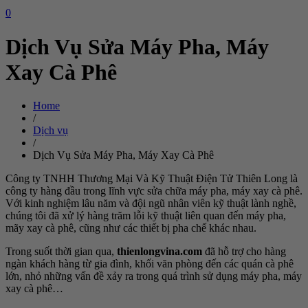
0
Dịch Vụ Sửa Máy Pha, Máy
Xay Cà Phê
Home
/
Dịch vụ
/
Dịch Vụ Sửa Máy Pha, Máy Xay Cà Phê
Công ty TNHH Thương Mại Và Kỹ Thuật Điện Tử Thiên Long là
công ty hàng đầu trong lĩnh vực sửa chữa máy pha, máy xay cà phê.
Với kinh nghiệm lâu năm và đội ngũ nhân viên kỹ thuật lành nghề,
chúng tôi đã xử lý hàng trăm lỗi kỹ thuật liên quan đến máy pha,
mãy xay cà phê, cũng như các thiết bị pha chế khác nhau.
Trong suốt thời gian qua,
thienlongvina.com
đã hỗ trợ cho hàng
ngàn khách hàng từ gia đình, khối văn phòng đến các quán cà phê
lớn, nhỏ những vấn đề xảy ra trong quá trình sử dụng máy pha, máy
xay cà phê…