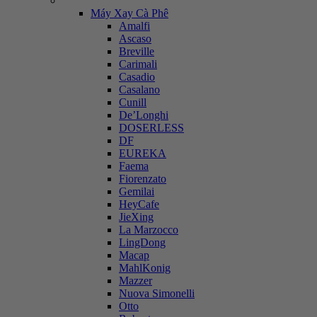
Máy Xay Cà Phê
Amalfi
Ascaso
Breville
Carimali
Casadio
Casalano
Cunill
De’Longhi
DOSERLESS
DF
EUREKA
Faema
Fiorenzato
Gemilai
HeyCafe
JieXing
La Marzocco
LingDong
Macap
MahlKonig
Mazzer
Nuova Simonelli
Otto