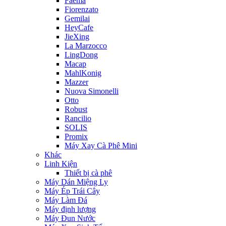
Faema
Fiorenzato
Gemilai
HeyCafe
JieXing
La Marzocco
LingDong
Macap
MahlKonig
Mazzer
Nuova Simonelli
Otto
Robust
Rancilio
SOLIS
Promix
Máy Xay Cà Phê Mini
Khác
Linh Kiện
Thiết bị cà phê
Máy Dán Miệng Ly
Máy Ép Trái Cây
Máy Làm Đá
Máy định lượng
Máy Đun Nước