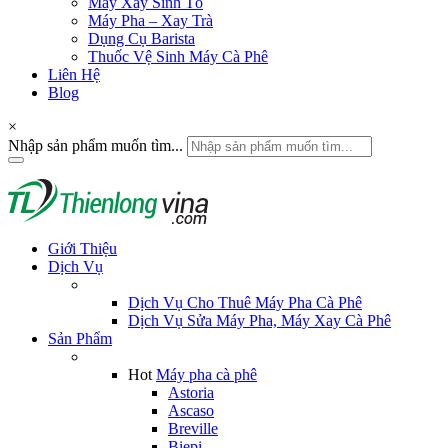
Máy Xay Sinh Tố
Máy Pha – Xay Trà
Dụng Cụ Barista
Thuốc Vệ Sinh Máy Cà Phê
Liên Hệ
Blog
×
Nhập sản phẩm muốn tìm...
Giới Thiệu
Dịch Vụ
Dịch Vụ Cho Thuê Máy Pha Cà Phê
Dịch Vụ Sửa Máy Pha, Máy Xay Cà Phê
Sản Phẩm
Hot
Máy pha cà phê
Astoria
Ascaso
Breville
Biepi