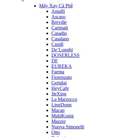
Máy Xay Cà Phê
Amalfi
Ascaso
Breville
Carimali
Casadio
Casalano
Cunill
De’Longhi
DOSERLESS
DF
EUREKA
Faema
Fiorenzato
Gemilai
HeyCafe
JieXing
La Marzocco
LingDong
Macap
MahlKonig
Mazzer
Nuova Simonelli
Otto