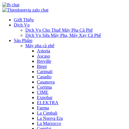
Giới Thiệu
Dịch Vụ
Dịch Vụ Cho Thuê Máy Pha Cà Phê
Dịch Vụ Sửa Máy Pha, Máy Xay Cà Phê
Sản Phẩm
Máy pha cà phê
Astoria
Ascaso
Breville
Biepi
Carimali
Casadio
Casanova
Corrima
CIME
Expobar
ELEKTRA
Faema
La Cimbali
La Nuova Era
La Marzocco
Gemilai