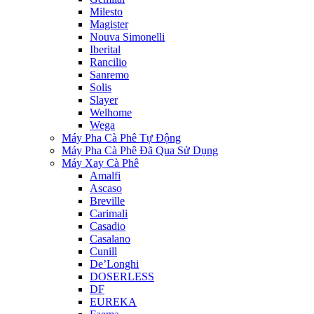
Milesto
Magister
Nouva Simonelli
Iberital
Rancilio
Sanremo
Solis
Slayer
Welhome
Wega
Máy Pha Cà Phê Tự Động
Máy Pha Cà Phê Đã Qua Sử Dụng
Máy Xay Cà Phê
Amalfi
Ascaso
Breville
Carimali
Casadio
Casalano
Cunill
De’Longhi
DOSERLESS
DF
EUREKA