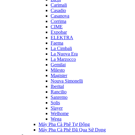
Carimali
Casadio
Casanova
Corrima
CIME
Expobar
ELEKTRA
Faema
La Cimbali
La Nuova Era
La Marzocco
Gemilai
Milesto
Magister
Nouva Simonelli
Iberital
Rancilio
Sanremo
Solis
Slayer
Welhome
Wega
Máy Pha Cà Phê Tự Động
Máy Pha Cà Phê Đã Qua Sử Dụng