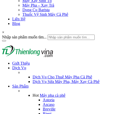
Máy Xay Sinh Tố
Máy Pha – Xay Trà
Dụng Cụ Barista
Thuốc Vệ Sinh Máy Cà Phê
Liên Hệ
Blog
×
Nhập sản phẩm muốn tìm...
Giới Thiệu
Dịch Vụ
Dịch Vụ Cho Thuê Máy Pha Cà Phê
Dịch Vụ Sửa Máy Pha, Máy Xay Cà Phê
Sản Phẩm
Hot
Máy pha cà phê
Astoria
Ascaso
Breville
Biepi