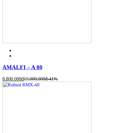
AMALFI – A 80
8.800.000
đ
15.000.000
đ
-41%