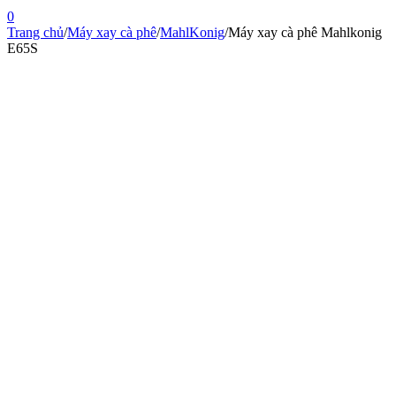
0
Trang chủ
/
Máy xay cà phê
/
MahlKonig
/
Máy xay cà phê Mahlkonig
E65S