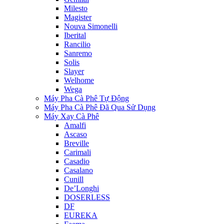
Milesto
Magister
Nouva Simonelli
Iberital
Rancilio
Sanremo
Solis
Slayer
Welhome
Wega
Máy Pha Cà Phê Tự Động
Máy Pha Cà Phê Đã Qua Sử Dụng
Máy Xay Cà Phê
Amalfi
Ascaso
Breville
Carimali
Casadio
Casalano
Cunill
De’Longhi
DOSERLESS
DF
EUREKA