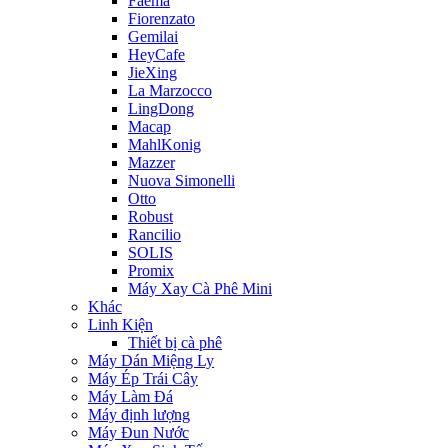
Faema
Fiorenzato
Gemilai
HeyCafe
JieXing
La Marzocco
LingDong
Macap
MahlKonig
Mazzer
Nuova Simonelli
Otto
Robust
Rancilio
SOLIS
Promix
Máy Xay Cà Phê Mini
Khác
Linh Kiện
Thiết bị cà phê
Máy Dán Miệng Ly
Máy Ép Trái Cây
Máy Làm Đá
Máy định lượng
Máy Đun Nước