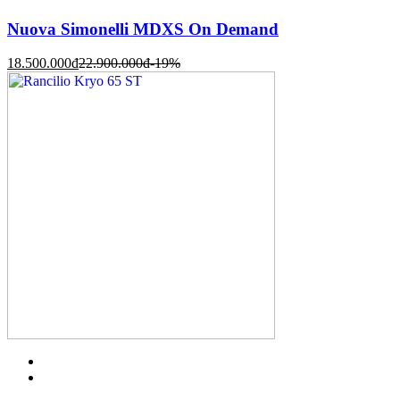
Nuova Simonelli MDXS On Demand
18.500.000
đ
22.900.000
đ
-19%