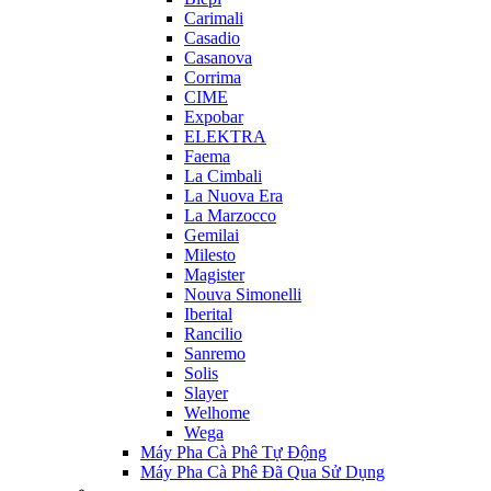
Carimali
Casadio
Casanova
Corrima
CIME
Expobar
ELEKTRA
Faema
La Cimbali
La Nuova Era
La Marzocco
Gemilai
Milesto
Magister
Nouva Simonelli
Iberital
Rancilio
Sanremo
Solis
Slayer
Welhome
Wega
Máy Pha Cà Phê Tự Động
Máy Pha Cà Phê Đã Qua Sử Dụng