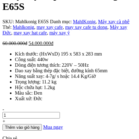
E65S
SKU:
Mahlkonig E65S
Danh mục:
MahlKonig
,
Máy xay cà phê
Thẻ:
Mahlkonig
,
may xay cafe
,
may xay cafe tu dong
,
Máy xay
Đức
,
may xay hat cafe
,
máy xay ý
Giá
Giá
60.000.000
đ
54.000.000
đ
gốc
hiện
Kích thước: (HxWxD) 195 x 583 x 283 mm
là:
tại
Công suất: 440w
60.000.000đ.
là:
Dòng điện tương thích: 220V – 50Hz
54.000.000đ.
Dao xay bằng thép đặc biệt, đường kính 65mm
Năng suất xay: 4-7g/ s hoặc 14.4 Kg/Giờ
Trọng lượng: 11.2 kg
Hộc chứa hạt: 1.2kg
Màu sắc: Đen
Xuất xứ: Đức
Số
-
lượng
+
Mua ngay
Thêm vào giỏ hàng
Chia sẻ