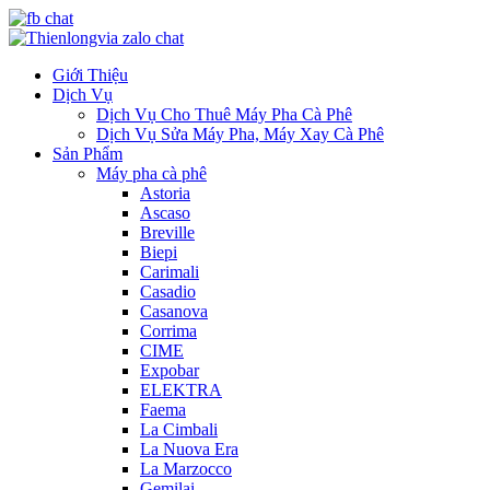
Giới Thiệu
Dịch Vụ
Dịch Vụ Cho Thuê Máy Pha Cà Phê
Dịch Vụ Sửa Máy Pha, Máy Xay Cà Phê
Sản Phẩm
Máy pha cà phê
Astoria
Ascaso
Breville
Biepi
Carimali
Casadio
Casanova
Corrima
CIME
Expobar
ELEKTRA
Faema
La Cimbali
La Nuova Era
La Marzocco
Gemilai