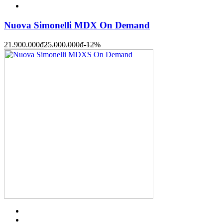
Nuova Simonelli MDX On Demand
21.900.000
đ
25.000.000
đ
-12%