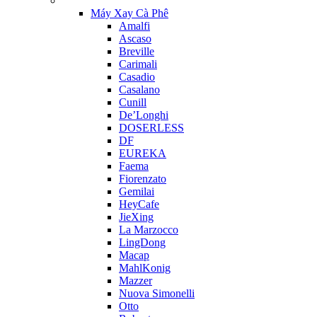
Máy Xay Cà Phê
Amalfi
Ascaso
Breville
Carimali
Casadio
Casalano
Cunill
De’Longhi
DOSERLESS
DF
EUREKA
Faema
Fiorenzato
Gemilai
HeyCafe
JieXing
La Marzocco
LingDong
Macap
MahlKonig
Mazzer
Nuova Simonelli
Otto