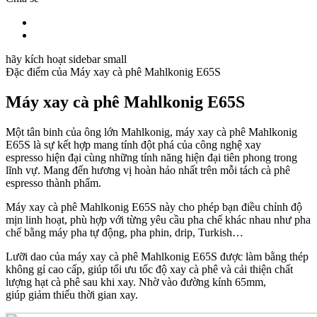
hãy kích hoạt sidebar small
Đặc điểm của
Máy xay cà phê Mahlkonig E65S
Máy xay cà phê Mahlkonig E65S
Một tân binh của ông lớn Mahlkonig, máy xay cà phê Mahlkonig
E65S là sự kết hợp mang tính đột phá
của
công nghệ xay
espresso
hiện đại
cùng
những
tính năng hiện đại tiên phong trong
lĩnh vự. Mang đến hương vị
hoàn hảo
nhất
trên
mỗi tách cà phê
espresso thành phẩm.
Máy xay cà phê Mahlkonig E65S này
cho phép bạn
điều chỉnh độ
mịn
linh hoạt
, phù hợp với
từng
yêu cầu
pha chế khác nhau như
pha
chế
bằng máy pha tự động, pha phin, drip, Turkish…
Lưỡi dao của máy xay cà phê Mahlkonig E65S được làm bằng
thép
không gỉ
cao cấp, giúp
tối ưu
tốc độ
xay cà phê và
cải thiện
chất
lượng
hạt
cà phê sau khi xay. Nhờ vào đường kính 65mm,
giúp
giảm thiểu
thời gian xay.