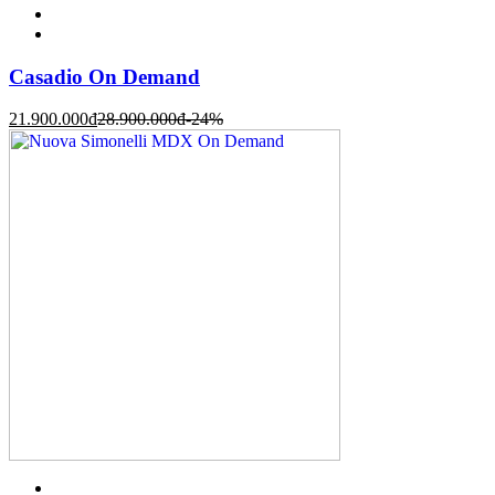
Casadio On Demand
21.900.000
đ
28.900.000
đ
-24%