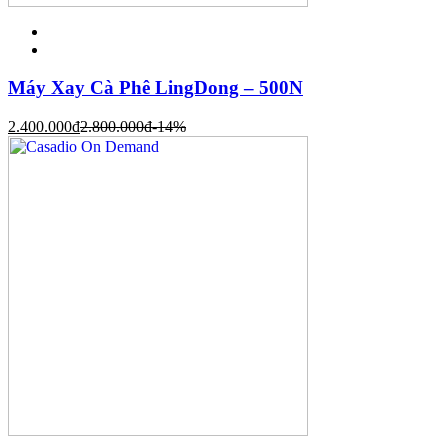
Máy Xay Cà Phê LingDong – 500N
2.400.000
đ
2.800.000
đ
-14%