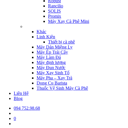
Robust
Rancilio
SOLIS
Promix
Máy Xay Cà Phê Mini
Khác
Linh Kiện
Thiết bị cà phê
Máy Dán Miệng Ly
Máy Ép Trái Cây
Máy Làm Đá
Máy định lượng
Máy Đun Nước
Máy Xay Sinh Tố
Máy Pha – Xay Trà
Dụng Cụ Barista
Thuốc Vệ Sinh Máy Cà Phê
Liên Hệ
Blog
094 752.98.68
0