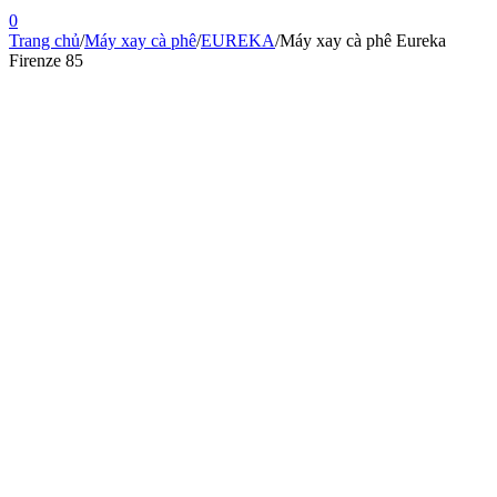
0
Trang chủ
/
Máy xay cà phê
/
EUREKA
/
Máy xay cà phê Eureka
Firenze 85