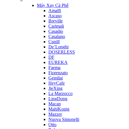
Máy Xay Cà Phê
Amalfi
Ascaso
Breville
Carimali
Casadio
Casalano
Cunill
De’Longhi
DOSERLESS
DF
EUREKA
Faema
Fiorenzato
Gemilai
HeyCafe
JieXing
La Marzocco
LingDong
Macap
MahlKonig
Mazzer
Nuova Simonelli
Otto