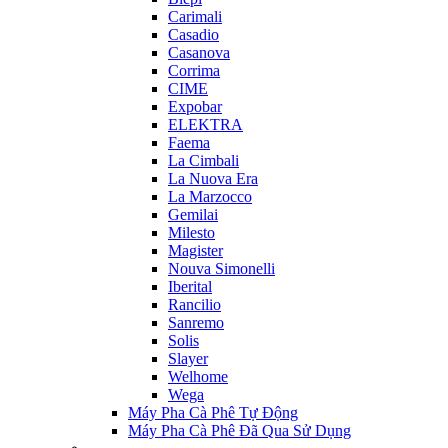
Carimali
Casadio
Casanova
Corrima
CIME
Expobar
ELEKTRA
Faema
La Cimbali
La Nuova Era
La Marzocco
Gemilai
Milesto
Magister
Nouva Simonelli
Iberital
Rancilio
Sanremo
Solis
Slayer
Welhome
Wega
Máy Pha Cà Phê Tự Động
Máy Pha Cà Phê Đã Qua Sử Dụng