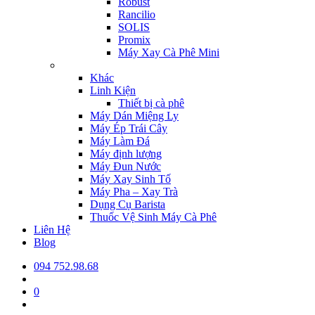
Robust
Rancilio
SOLIS
Promix
Máy Xay Cà Phê Mini
Khác
Linh Kiện
Thiết bị cà phê
Máy Dán Miệng Ly
Máy Ép Trái Cây
Máy Làm Đá
Máy định lượng
Máy Đun Nước
Máy Xay Sinh Tố
Máy Pha – Xay Trà
Dụng Cụ Barista
Thuốc Vệ Sinh Máy Cà Phê
Liên Hệ
Blog
094 752.98.68
0