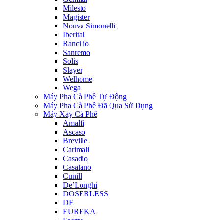
Milesto
Magister
Nouva Simonelli
Iberital
Rancilio
Sanremo
Solis
Slayer
Welhome
Wega
Máy Pha Cà Phê Tự Động
Máy Pha Cà Phê Đã Qua Sử Dụng
Máy Xay Cà Phê
Amalfi
Ascaso
Breville
Carimali
Casadio
Casalano
Cunill
De’Longhi
DOSERLESS
DF
EUREKA