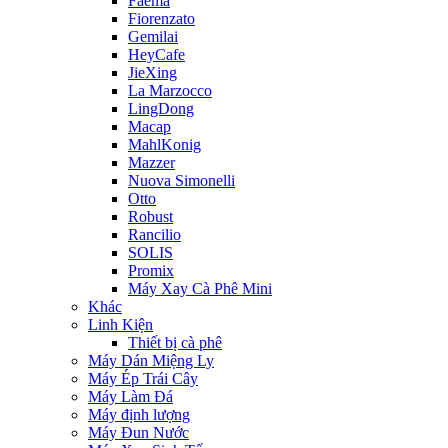
Faema
Fiorenzato
Gemilai
HeyCafe
JieXing
La Marzocco
LingDong
Macap
MahlKonig
Mazzer
Nuova Simonelli
Otto
Robust
Rancilio
SOLIS
Promix
Máy Xay Cà Phê Mini
Khác
Linh Kiện
Thiết bị cà phê
Máy Dán Miệng Ly
Máy Ép Trái Cây
Máy Làm Đá
Máy định lượng
Máy Đun Nước