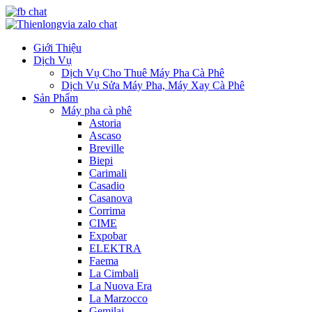
Giới Thiệu
Dịch Vụ
Dịch Vụ Cho Thuê Máy Pha Cà Phê
Dịch Vụ Sửa Máy Pha, Máy Xay Cà Phê
Sản Phẩm
Máy pha cà phê
Astoria
Ascaso
Breville
Biepi
Carimali
Casadio
Casanova
Corrima
CIME
Expobar
ELEKTRA
Faema
La Cimbali
La Nuova Era
La Marzocco
Gemilai