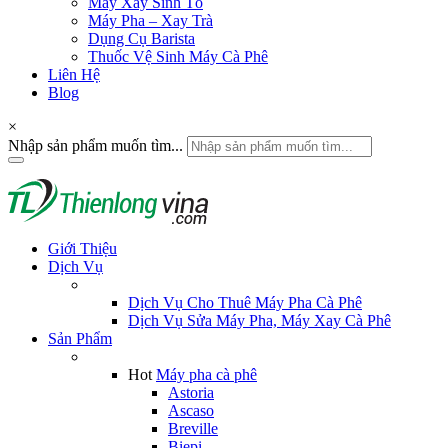
Máy Xay Sinh Tố
Máy Pha – Xay Trà
Dụng Cụ Barista
Thuốc Vệ Sinh Máy Cà Phê
Liên Hệ
Blog
×
Nhập sản phẩm muốn tìm...
Giới Thiệu
Dịch Vụ
Dịch Vụ Cho Thuê Máy Pha Cà Phê
Dịch Vụ Sửa Máy Pha, Máy Xay Cà Phê
Sản Phẩm
Hot
Máy pha cà phê
Astoria
Ascaso
Breville
Biepi