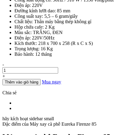
là:
tại
Điện áp: 220V
26.300.000đ.
là:
Đường kính lưỡi dao: 85 mm
22.000.000đ.
Công suất xay: 5,5 – 6 gram/giây
Chất liệu: Thân máy bằng thép không gỉ
Hộp chứa cafe: 2 Kg
Màu sắc: TRẮNG, ĐEN
Điện áp: 220V/50Hz
Kích thước: 218 x 700 x 258 (R x C x S)
Trọng lượng: 16 Kg
Bảo hành: 12 tháng
Số
-
lượng
+
Mua ngay
Thêm vào giỏ hàng
Chia sẻ
hãy kích hoạt sidebar small
Đặc điểm của
Máy xay cà phê Eureka Firenze 85