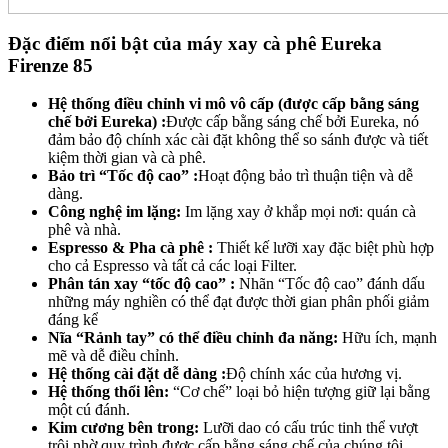
Đặc điểm nổi bật của máy xay cà phê Eureka
Firenze 85
Hệ thống điều chỉnh vi mô vô cấp (được cấp bằng sáng
chế bởi Eureka) :
Được cấp bằng sáng chế bởi Eureka, nó
đảm bảo độ chính xác cài đặt không thể so sánh được và tiết
kiệm thời gian và cà phê.
Bảo trì “Tốc độ cao” :
Hoạt động bảo trì thuận tiện và dễ
dàng.
Công nghệ im lặng:
Im lặng xay ở khắp mọi nơi: quán cà
phê và nhà.
Espresso & Pha cà phê :
Thiết kế lưỡi xay đặc biệt phù hợp
cho cả Espresso và tất cả các loại Filter.
Phân tán xay “tốc độ cao” :
Nhãn “Tốc độ cao” đánh dấu
những máy nghiền có thể đạt được thời gian phân phối giảm
đáng kể
Nĩa “Rảnh tay” có thể điều chỉnh đa năng:
Hữu ích, mạnh
mẽ và dễ điều chỉnh.
Hệ thống cài đặt dễ dàng :
Độ chính xác của hương vị.
Hệ thống thổi lên:
“Cơ chế” loại bỏ hiện tượng giữ lại bằng
một cú đánh.
Kim cương bên trong:
Lưỡi dao có cấu trúc tinh thể vượt
trội nhờ quy trình được cấp bằng sáng chế của chúng tôi.