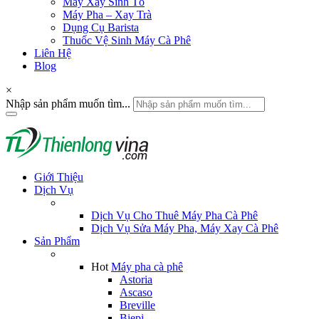
Máy Xay Sinh Tố
Máy Pha – Xay Trà
Dụng Cụ Barista
Thuốc Vệ Sinh Máy Cà Phê
Liên Hệ
Blog
×
Nhập sản phẩm muốn tìm...
Giới Thiệu
Dịch Vụ
Dịch Vụ Cho Thuê Máy Pha Cà Phê
Dịch Vụ Sửa Máy Pha, Máy Xay Cà Phê
Sản Phẩm
Hot
Máy pha cà phê
Astoria
Ascaso
Breville
Biepi