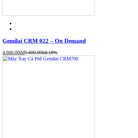
Gemilai CRM 022 – On Demand
4.600.000
đ
5.600.000
đ
-18%