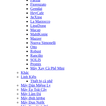
Faema
Fiorenzato
Gemilai
HeyCafe
JieXing
La Marzocco
LingDong
Macap
MahlKonig
Mazzer
Nuova Simonelli
Otto
Robust
Rancilio
SOLIS
Promix
Máy Xay Cà Phê Mini
Khác
Linh Kiện
Thiết bị cà phê
Máy Dán Miệng Ly
Máy Ép Trái Cây
Máy Làm Đá
Máy định lượng
Máy Đun Nước