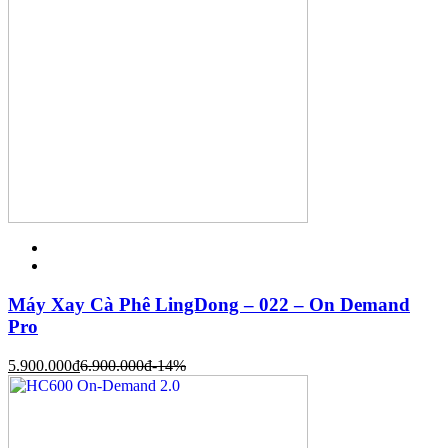
Máy Xay Cà Phê LingDong – 022 – On Demand
Pro
5.900.000
đ
6.900.000
đ
-14%