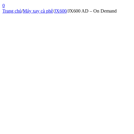
0
Trang chủ
/
Máy xay cà phê
/
JX600
/
JX600 AD – On Demand