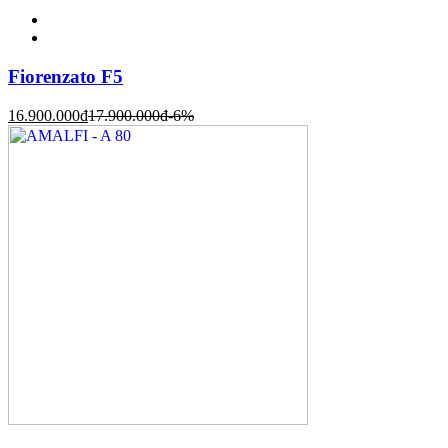
Fiorenzato F5
16.900.000
đ
17.900.000
đ
-6%