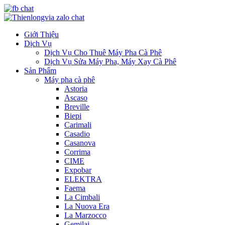
Giới Thiệu
Dịch Vụ
Dịch Vụ Cho Thuê Máy Pha Cà Phê
Dịch Vụ Sửa Máy Pha, Máy Xay Cà Phê
Sản Phẩm
Máy pha cà phê
Astoria
Ascaso
Breville
Biepi
Carimali
Casadio
Casanova
Corrima
CIME
Expobar
ELEKTRA
Faema
La Cimbali
La Nuova Era
La Marzocco
Gemilai