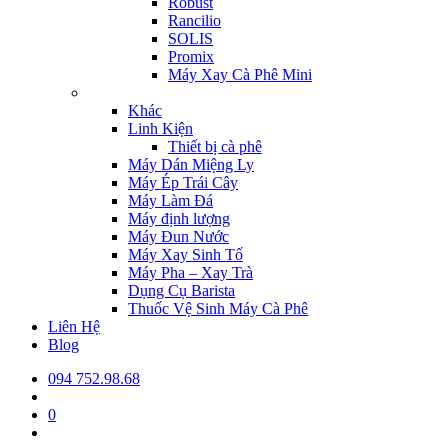
Robust
Rancilio
SOLIS
Promix
Máy Xay Cà Phê Mini
Khác
Linh Kiện
Thiết bị cà phê
Máy Dán Miệng Ly
Máy Ép Trái Cây
Máy Làm Đá
Máy định lượng
Máy Đun Nước
Máy Xay Sinh Tố
Máy Pha – Xay Trà
Dụng Cụ Barista
Thuốc Vệ Sinh Máy Cà Phê
Liên Hệ
Blog
094 752.98.68
0