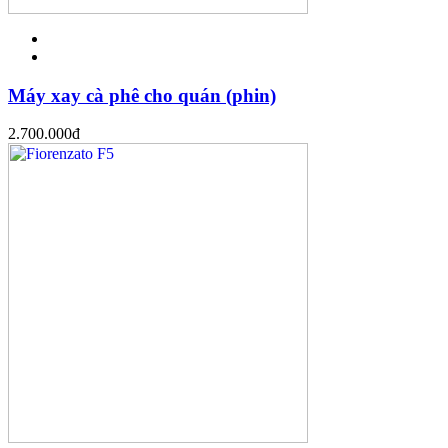
Máy xay cà phê cho quán (phin)
2.700.000
đ