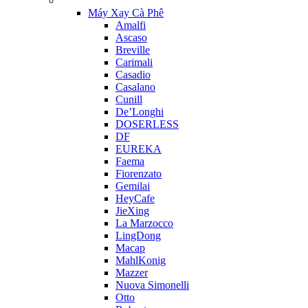
Máy Xay Cà Phê
Amalfi
Ascaso
Breville
Carimali
Casadio
Casalano
Cunill
De’Longhi
DOSERLESS
DF
EUREKA
Faema
Fiorenzato
Gemilai
HeyCafe
JieXing
La Marzocco
LingDong
Macap
MahlKonig
Mazzer
Nuova Simonelli
Otto