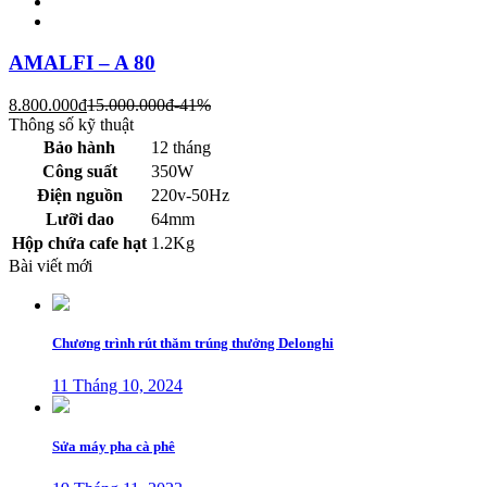
AMALFI – A 80
8.800.000
đ
15.000.000
đ
-41%
Thông số kỹ thuật
Bảo hành
12 tháng
Công suất
350W
Điện nguồn
220v-50Hz
Lưỡi dao
64mm
Hộp chứa cafe hạt
1.2Kg
Bài viết mới
Chương trình rút thăm trúng thưởng Delonghi
11 Tháng 10, 2024
Sửa máy pha cà phê