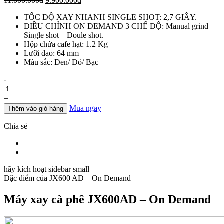
11.000.000
đ
9.900.000
đ
gốc
hiện
TỐC ĐỘ XAY NHANH SINGLE SHOT: 2,7 GIÂY.
là:
tại
ĐIỀU CHỈNH ON DEMAND 3 CHẾ ĐỘ: Manual grind –
11.000.000đ.
là:
Single shot – Doule shot.
9.900.000đ.
Hộp chứa cafe hạt: 1.2 Kg
Lưỡi dao: 64 mm
Màu sắc: Đen/ Đỏ/ Bạc
Số
-
lượng
+
Mua ngay
Thêm vào giỏ hàng
Chia sẻ
hãy kích hoạt sidebar small
Đặc điểm của
JX600 AD – On Demand
Máy xay cà phê JX600AD – On Demand