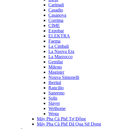
Carimali
Casadio
Casanova
Corrima
CIME
Expobar
ELEKTRA
Faema
La Cimbali
La Nuova Era
La Marzocco
Gemilai
Milesto
Magister
Nouva Simonelli
Iberital
Rancilio
Sanremo
Solis
Slayer
Welhome
Wega
Máy Pha Cà Phê Tự Động
Máy Pha Cà Phê Đã Qua Sử Dụng