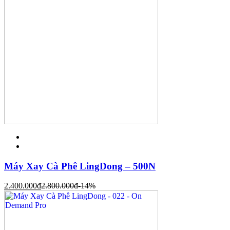
Máy Xay Cà Phê LingDong – 500N
2.400.000
đ
2.800.000
đ
-14%