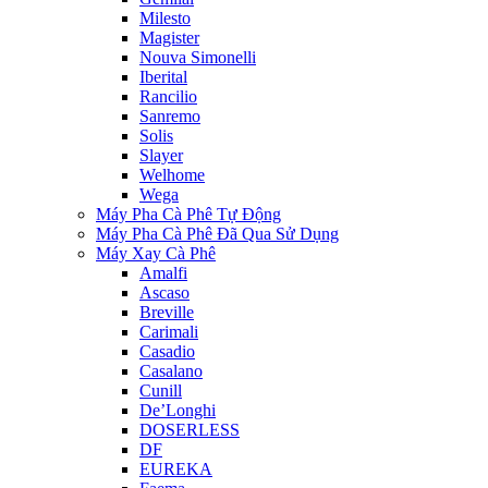
Milesto
Magister
Nouva Simonelli
Iberital
Rancilio
Sanremo
Solis
Slayer
Welhome
Wega
Máy Pha Cà Phê Tự Động
Máy Pha Cà Phê Đã Qua Sử Dụng
Máy Xay Cà Phê
Amalfi
Ascaso
Breville
Carimali
Casadio
Casalano
Cunill
De’Longhi
DOSERLESS
DF
EUREKA