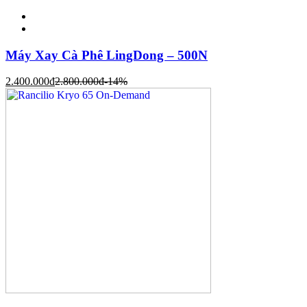
Máy Xay Cà Phê LingDong – 500N
2.400.000
đ
2.800.000
đ
-14%