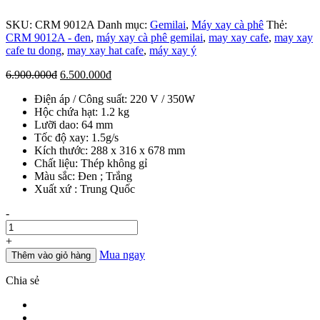
SKU:
CRM 9012A
Danh mục:
Gemilai
,
Máy xay cà phê
Thẻ:
CRM 9012A - đen
,
máy xay cà phê gemilai
,
may xay cafe
,
may xay
cafe tu dong
,
may xay hat cafe
,
máy xay ý
Giá
Giá
6.900.000
đ
6.500.000
đ
gốc
hiện
Điện áp / Công suất: 220 V / 350W
là:
tại
Hộc chứa hạt: 1.2 kg
6.900.000đ.
là:
Lưỡi dao: 64 mm
6.500.000đ.
Tốc độ xay: 1.5g/s
Kích thước: 288 x 316 x 678 mm
Chất liệu: Thép không gỉ
Màu sắc: Đen ; Trắng
Xuất xứ : Trung Quốc
Số
-
lượng
+
Mua ngay
Thêm vào giỏ hàng
Chia sẻ