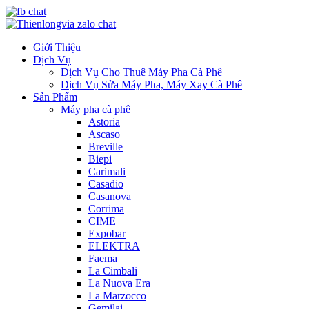
Giới Thiệu
Dịch Vụ
Dịch Vụ Cho Thuê Máy Pha Cà Phê
Dịch Vụ Sửa Máy Pha, Máy Xay Cà Phê
Sản Phẩm
Máy pha cà phê
Astoria
Ascaso
Breville
Biepi
Carimali
Casadio
Casanova
Corrima
CIME
Expobar
ELEKTRA
Faema
La Cimbali
La Nuova Era
La Marzocco
Gemilai