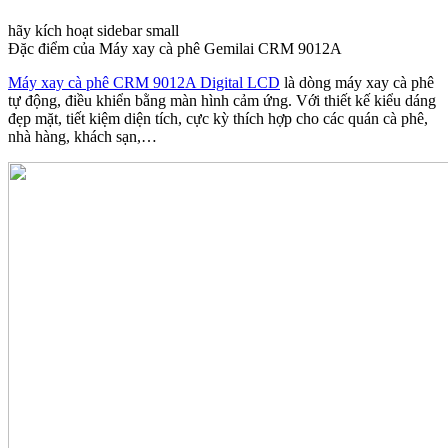
hãy kích hoạt sidebar small
Đặc điểm của
Máy xay cà phê Gemilai CRM 9012A
Máy xay cà phê CRM 9012A Digital LCD
là dòng máy xay cà phê
tự động, điều khiển bằng màn hình cảm ứng. Với thiết kế kiểu dáng
đẹp mặt, tiết kiệm diện tích, cực kỳ thích hợp cho các quán cà phê,
nhà hàng, khách sạn,…