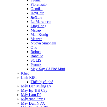
Faema
Fiorenzato
Gemilai
HeyCafe
JieXing
La Marzocco
LingDong
Macap
MahlKonig
Mazzer
Nuova Simonelli
Otto
Robust
Rancilio
SOLIS
Promix
Máy Xay Cà Phê Mini
Khác
Linh Kiện
Thiết bị cà phê
Máy Dán Miệng Ly
Máy Ép Trái Cây
Máy Làm Đá
Máy định lượng
Máy Đun Nước