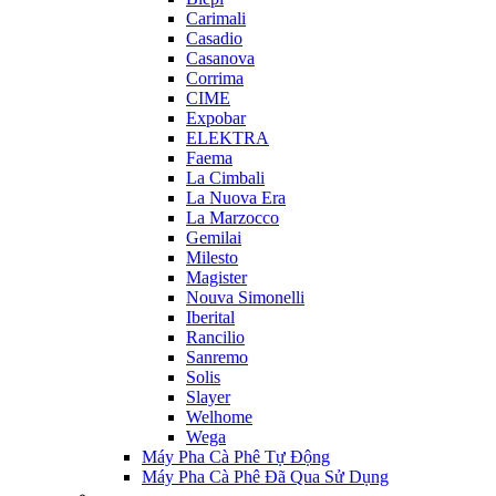
Carimali
Casadio
Casanova
Corrima
CIME
Expobar
ELEKTRA
Faema
La Cimbali
La Nuova Era
La Marzocco
Gemilai
Milesto
Magister
Nouva Simonelli
Iberital
Rancilio
Sanremo
Solis
Slayer
Welhome
Wega
Máy Pha Cà Phê Tự Động
Máy Pha Cà Phê Đã Qua Sử Dụng