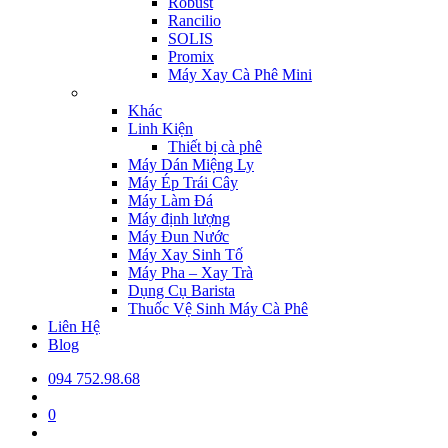
Robust
Rancilio
SOLIS
Promix
Máy Xay Cà Phê Mini
Khác
Linh Kiện
Thiết bị cà phê
Máy Dán Miệng Ly
Máy Ép Trái Cây
Máy Làm Đá
Máy định lượng
Máy Đun Nước
Máy Xay Sinh Tố
Máy Pha – Xay Trà
Dụng Cụ Barista
Thuốc Vệ Sinh Máy Cà Phê
Liên Hệ
Blog
094 752.98.68
0