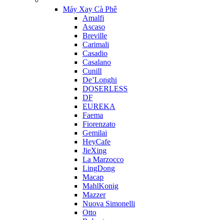
Máy Xay Cà Phê
Amalfi
Ascaso
Breville
Carimali
Casadio
Casalano
Cunill
De’Longhi
DOSERLESS
DF
EUREKA
Faema
Fiorenzato
Gemilai
HeyCafe
JieXing
La Marzocco
LingDong
Macap
MahlKonig
Mazzer
Nuova Simonelli
Otto