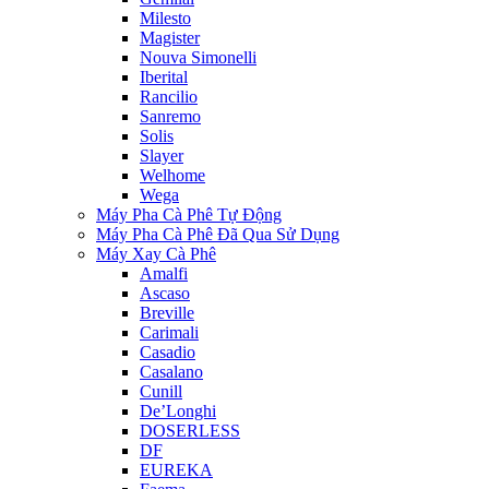
Milesto
Magister
Nouva Simonelli
Iberital
Rancilio
Sanremo
Solis
Slayer
Welhome
Wega
Máy Pha Cà Phê Tự Động
Máy Pha Cà Phê Đã Qua Sử Dụng
Máy Xay Cà Phê
Amalfi
Ascaso
Breville
Carimali
Casadio
Casalano
Cunill
De’Longhi
DOSERLESS
DF
EUREKA