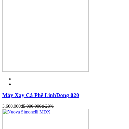
Máy Xay Cà Phê LinhDong 020
3.600.000
đ
5.000.000
đ
-28%