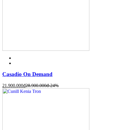
Casadio On Demand
21.900.000
đ
28.900.000
đ
-24%