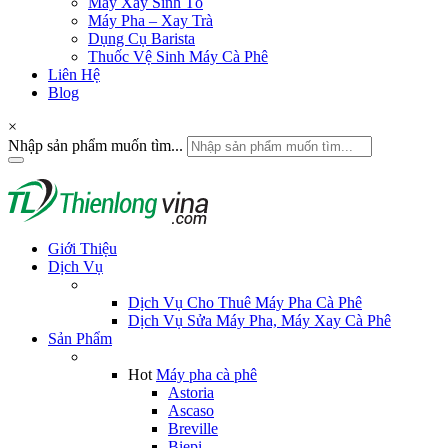
Máy Xay Sinh Tố
Máy Pha – Xay Trà
Dụng Cụ Barista
Thuốc Vệ Sinh Máy Cà Phê
Liên Hệ
Blog
×
Nhập sản phẩm muốn tìm...
Giới Thiệu
Dịch Vụ
Dịch Vụ Cho Thuê Máy Pha Cà Phê
Dịch Vụ Sửa Máy Pha, Máy Xay Cà Phê
Sản Phẩm
Hot
Máy pha cà phê
Astoria
Ascaso
Breville
Biepi