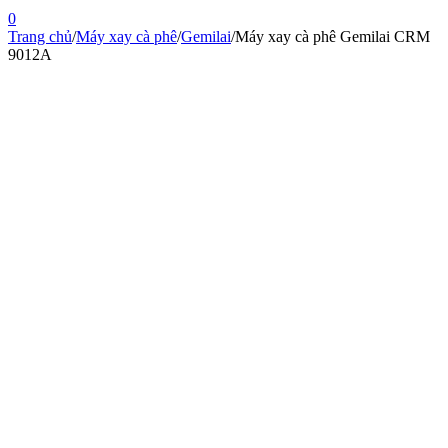
0
Trang chủ
/
Máy xay cà phê
/
Gemilai
/
Máy xay cà phê Gemilai CRM
9012A