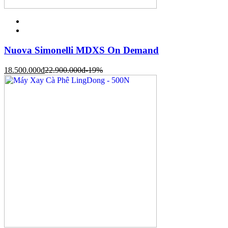
Nuova Simonelli MDXS On Demand
18.500.000
đ
22.900.000
đ
-19%