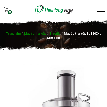
0
Trang chủ
/
Máy ép trái cây
/
Breville
/
Máy ép trái cây BJE200XL
Compact