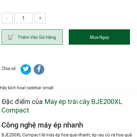
-
+
ố lượng
Thêm Vào Giỏ Hàng
Mua Ngay
Chia sẻ
hãy kích hoạt sidebar small
Đặc điểm của
Máy ép trái cây BJE200XL
Compact
Công nghệ máy ép nhanh
BJE200XL Compact là máy ép hoa quả nhanh, ép rau củ và hoa quả