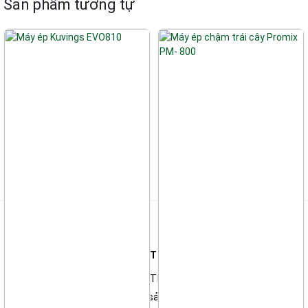
Sản phẩm tương tự
Liên hệ
Công ty TNHH Thương Mại & Kỹ Thuật Điện Tử Thiên Long
*Showroom: 135A Đường Số 1, P. Thông Tây Hội, TP Hồ Chí Minh
Trung tâm sửa chữa & Bảo hành sản phẩm: