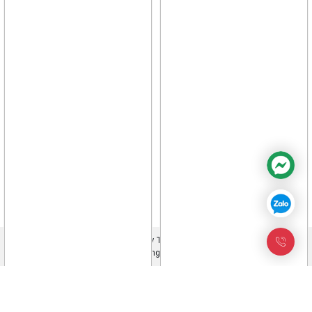
Chính sách đổi trả hàng
Điều khoản mua bán hàng hóa
Chính sách bảo hành
Facebook
Twitter
Bản quyền trực thuộc Công ty TNHH TM & KTDT Thiên Long
©thienlongvina.com