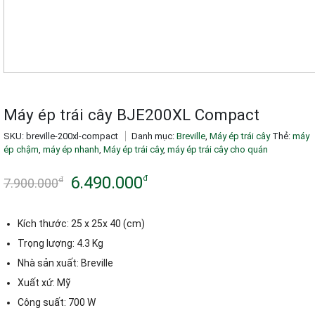
Máy ép trái cây BJE200XL Compact
SKU:
breville-200xl-compact
Danh mục:
Breville
,
Máy ép trái cây
Thẻ:
máy
ép chậm
,
máy ép nhanh
,
Máy ép trái cây
,
máy ép trái cây cho quán
6.490.000
đ
đ
7.900.000
Giá
Giá
gốc
hiện
Kích thước: 25 x 25x 40 (cm)
là:
tại
Trọng lượng: 4.3 Kg
Nhà sản xuất: Breville
7.900.000đ.
là:
Xuất xứ: Mỹ
6.490.000đ.
Công suất: 700 W