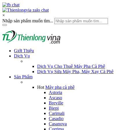
×
Nhập sản phẩm muốn tìm...
Giới Thiệu
Dịch Vụ
Dịch Vụ Cho Thuê Máy Pha Cà Phê
Dịch Vụ Sửa Máy Pha, Máy Xay Cà Phê
Sản Phẩm
Hot
Máy pha cà phê
Astoria
Ascaso
Breville
Biepi
Carimali
Casadio
Casanova
Corrima