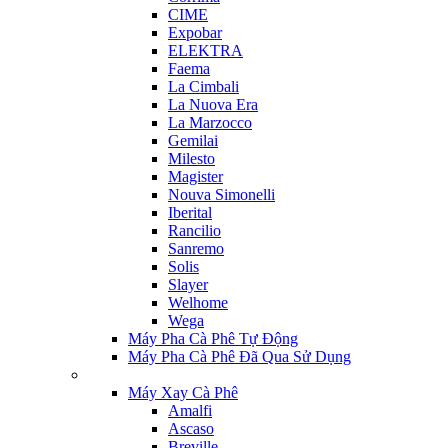
CIME
Expobar
ELEKTRA
Faema
La Cimbali
La Nuova Era
La Marzocco
Gemilai
Milesto
Magister
Nouva Simonelli
Iberital
Rancilio
Sanremo
Solis
Slayer
Welhome
Wega
Máy Pha Cà Phê Tự Động
Máy Pha Cà Phê Đã Qua Sử Dụng
Máy Xay Cà Phê
Amalfi
Ascaso
Breville