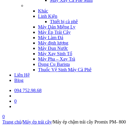
Máy Xay Cà Phê Mini
Khác
Linh Kiện
Thiết bị cà phê
Máy Dán Miệng Ly
Máy Ép Trái Cây
Máy Làm Đá
Máy định lượng
Máy Đun Nước
Máy Xay Sinh Tố
Máy Pha – Xay Trà
Dụng Cụ Barista
Thuốc Vệ Sinh Máy Cà Phê
Liên Hệ
Blog
094 752.98.68
0
0
Trang chủ
/
Máy ép trái cây
/
Máy ép chậm trái cây Promix PM- 800