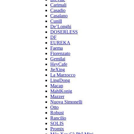
Carimali
Casadio
Casalano
Cunill
De’Longhi
DOSERLESS
DF
EUREKA
Faema
Fiorenzato
Gemilai
HeyCafe
JieXing
La Marzocco
LingDong
Macap
MahlKonig
Mazzer
Nuova Simonelli
Otto
Robust
Rancilio
SOLIS
Promix