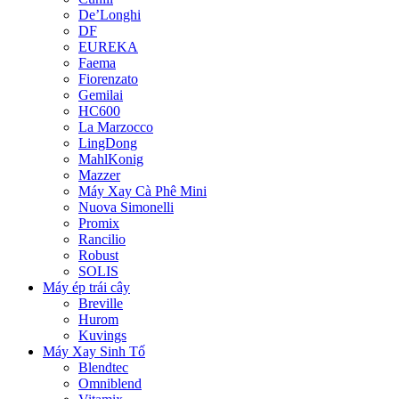
De’Longhi
DF
EUREKA
Faema
Fiorenzato
Gemilai
HC600
La Marzocco
LingDong
MahlKonig
Mazzer
Máy Xay Cà Phê Mini
Nuova Simonelli
Promix
Rancilio
Robust
SOLIS
Máy ép trái cây
Breville
Hurom
Kuvings
Máy Xay Sinh Tố
Blendtec
Omniblend