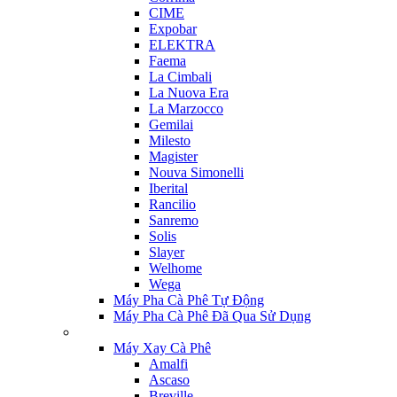
CIME
Expobar
ELEKTRA
Faema
La Cimbali
La Nuova Era
La Marzocco
Gemilai
Milesto
Magister
Nouva Simonelli
Iberital
Rancilio
Sanremo
Solis
Slayer
Welhome
Wega
Máy Pha Cà Phê Tự Động
Máy Pha Cà Phê Đã Qua Sử Dụng
Máy Xay Cà Phê
Amalfi
Ascaso
Breville