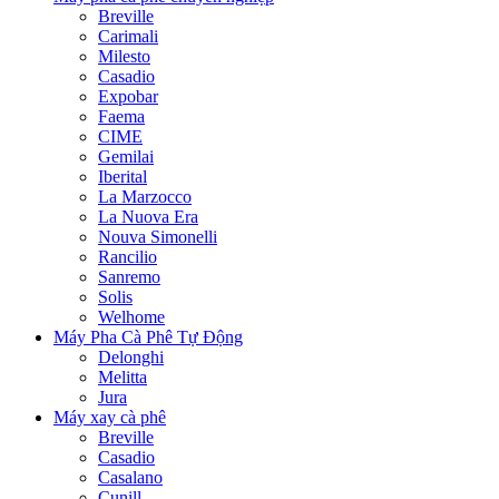
Breville
Carimali
Milesto
Casadio
Expobar
Faema
CIME
Gemilai
Iberital
La Marzocco
La Nuova Era
Nouva Simonelli
Rancilio
Sanremo
Solis
Welhome
Máy Pha Cà Phê Tự Động
Delonghi
Melitta
Jura
Máy xay cà phê
Breville
Casadio
Casalano
Cunill