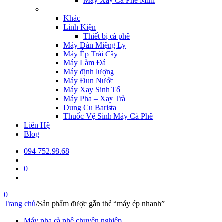
Máy Xay Cà Phê Mini
Khác
Linh Kiện
Thiết bị cà phê
Máy Dán Miệng Ly
Máy Ép Trái Cây
Máy Làm Đá
Máy định lượng
Máy Đun Nước
Máy Xay Sinh Tố
Máy Pha – Xay Trà
Dụng Cụ Barista
Thuốc Vệ Sinh Máy Cà Phê
Liên Hệ
Blog
094 752.98.68
0
0
Trang chủ
/
Sản phẩm được gắn thẻ “máy ép nhanh”
Máy pha cà phê chuyên nghiệp