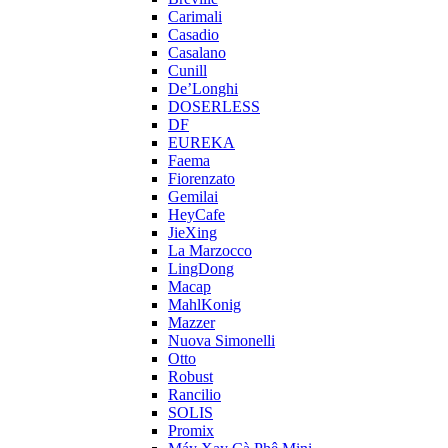
Carimali
Casadio
Casalano
Cunill
De’Longhi
DOSERLESS
DF
EUREKA
Faema
Fiorenzato
Gemilai
HeyCafe
JieXing
La Marzocco
LingDong
Macap
MahlKonig
Mazzer
Nuova Simonelli
Otto
Robust
Rancilio
SOLIS
Promix