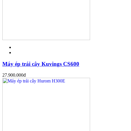
Máy ép trái cây Kuvings CS600
27.900.000
đ