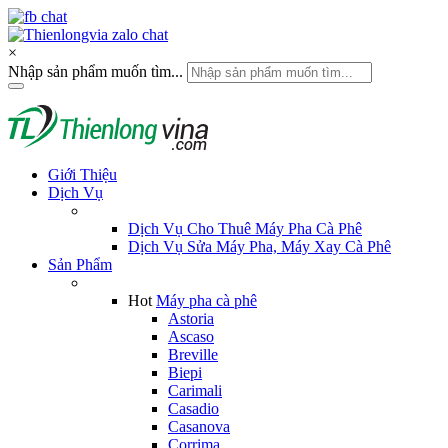
×
Nhập sản phẩm muốn tìm...
Giới Thiệu
Dịch Vụ
Dịch Vụ Cho Thuê Máy Pha Cà Phê
Dịch Vụ Sửa Máy Pha, Máy Xay Cà Phê
Sản Phẩm
Hot
Máy pha cà phê
Astoria
Ascaso
Breville
Biepi
Carimali
Casadio
Casanova
Corrima