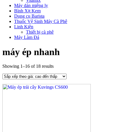
Vitamix
Máy dán miệng ly
Bình Xịt Kem
Dụng cụ Barista
Thuốc Vệ Sinh Máy Cà Phê
Linh Kiện
Thiết bị cà phê
Máy Làm Đá
máy ép nhanh
Showing 1–16 of 18 results