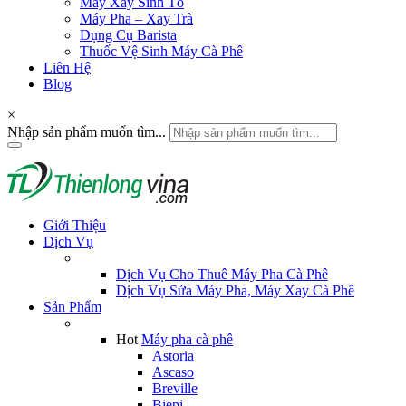
Máy Xay Sinh Tố
Máy Pha – Xay Trà
Dụng Cụ Barista
Thuốc Vệ Sinh Máy Cà Phê
Liên Hệ
Blog
×
Nhập sản phẩm muốn tìm...
Giới Thiệu
Dịch Vụ
Dịch Vụ Cho Thuê Máy Pha Cà Phê
Dịch Vụ Sửa Máy Pha, Máy Xay Cà Phê
Sản Phẩm
Hot
Máy pha cà phê
Astoria
Ascaso
Breville
Biepi