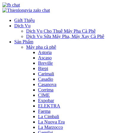
Giới Thiệu
Dịch Vụ
Dịch Vụ Cho Thuê Máy Pha Cà Phê
Dịch Vụ Sửa Máy Pha, Máy Xay Cà Phê
Sản Phẩm
Máy pha cà phê
Astoria
Ascaso
Breville
Biepi
Carimali
Casadio
Casanova
Corrima
CIME
Expobar
ELEKTRA
Faema
La Cimbali
La Nuova Era
La Marzocco
Gemilai