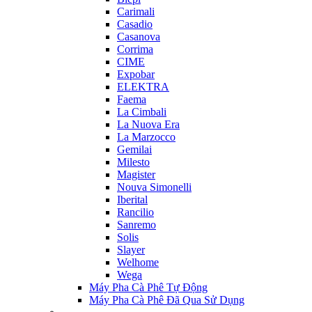
Carimali
Casadio
Casanova
Corrima
CIME
Expobar
ELEKTRA
Faema
La Cimbali
La Nuova Era
La Marzocco
Gemilai
Milesto
Magister
Nouva Simonelli
Iberital
Rancilio
Sanremo
Solis
Slayer
Welhome
Wega
Máy Pha Cà Phê Tự Động
Máy Pha Cà Phê Đã Qua Sử Dụng