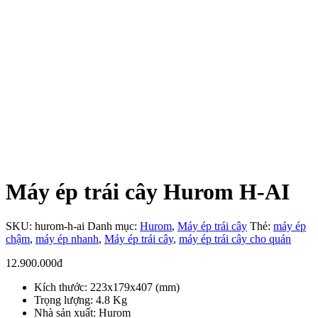
Máy ép trái cây Hurom H-AI
SKU:
hurom-h-ai
Danh mục:
Hurom
,
Máy ép trái cây
Thẻ:
máy ép
chậm
,
máy ép nhanh
,
Máy ép trái cây
,
máy ép trái cây cho quán
12.900.000
đ
Kích thước: 223x179x407 (mm)
Trọng lượng: 4.8 Kg
Nhà sản xuất: Hurom