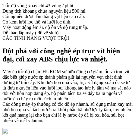
Tốc độ vòng xoay chỉ 43 vòng / phút.
Dung tích khoang chứa nguyên liệu 500 ml.
Cối nghiền được làm bằng vật liệu cao cấp.
Có kèm lưới lọc thô và lưới lọc tinh.
Máy hoạt động êm ái, độ ồn và độ rung thấp.
Dễ tháo lắp máy ( để vệ sinh)
CÁC TÍNH NĂNG VƯỢT TRỘI
Đột phá với công nghệ ép trục vít hiện
đại, cối xay ABS chịu lực và nhiệt.
Máy ép tốc độ chậm HUROM sở hữu động cơ giảm tốc và trục vít
đặc biệt giúp nước ép thành phẩm giữ lại nguyên vẹn chất dinh
dưỡng từ trái cây. Khi đưa hoa quả vào, trục vít dạng xoắn ốc sẽ từ
từ đưa nguyên liệu vào lưới lọc, không tạo lực ly tâm và ma sát nào
đối với hỗn hợp đang ép, bộ phận tách bã sẽ đẩy bã ra ngoài và
nước ép chảy ra một cách tự nhiên.
Các dòng máy ép thường có tốc độ ép nhanh, sử dụng mâm xay mài
nhỏ hoa quả và tách nước ra khỏi phần bã nhờ lực ly tâm, tuy nhiên
kết quả mang lại cho bạn chỉ là ly nước ép đã bị oxi hóa, sủi bọt
nhiều và mất vitamin.