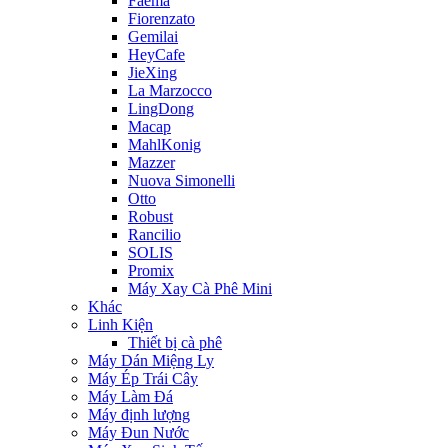
Faema
Fiorenzato
Gemilai
HeyCafe
JieXing
La Marzocco
LingDong
Macap
MahlKonig
Mazzer
Nuova Simonelli
Otto
Robust
Rancilio
SOLIS
Promix
Máy Xay Cà Phê Mini
Khác
Linh Kiện
Thiết bị cà phê
Máy Dán Miệng Ly
Máy Ép Trái Cây
Máy Làm Đá
Máy định lượng
Máy Đun Nước