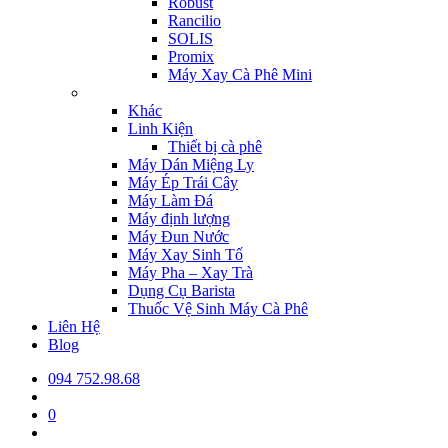
Robust
Rancilio
SOLIS
Promix
Máy Xay Cà Phê Mini
Khác
Linh Kiện
Thiết bị cà phê
Máy Dán Miệng Ly
Máy Ép Trái Cây
Máy Làm Đá
Máy định lượng
Máy Đun Nước
Máy Xay Sinh Tố
Máy Pha – Xay Trà
Dụng Cụ Barista
Thuốc Vệ Sinh Máy Cà Phê
Liên Hệ
Blog
094 752.98.68
0