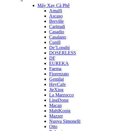
Máy Xay Cà Phê
Amalfi
Ascaso
Breville
Carimali
Casadio
Casalano
Cunill
De’Longhi
DOSERLESS
DF
EUREKA
Faema
Fiorenzato
Gemilai
HeyCafe
JieXing
La Marzocco
LingDong
Macap
MahlKonig
Mazzer
Nuova Simonelli
Otto