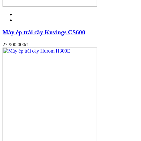
Máy ép trái cây Kuvings CS600
27.900.000
đ