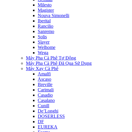
Milesto
Magister
Nouva Simonelli
Iberital
Rancilio
Sanremo
Solis
Slayer
Welhome
Wega
Máy Pha Cà Phê Tự Động
Máy Pha Cà Phê Đã Qua Sử Dụng
Máy Xay Cà Phê
Amalfi
Ascaso
Breville
Carimali
Casadio
Casalano
Cunill
De’Longhi
DOSERLESS
DF
EUREKA