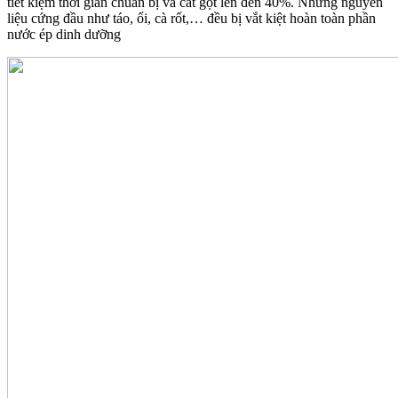
tiết kiệm thời gian chuẩn bị và cắt gọt lên đến 40%. Những nguyên
liệu cứng đầu như táo, ổi, cà rốt,… đều bị vắt kiệt hoàn toàn phần
nước ép dinh dưỡng