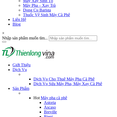
Máy Xay Sinh Tố
Máy Pha – Xay Trà
Dụng Cụ Barista
Thuốc Vệ Sinh Máy Cà Phê
Liên Hệ
Blog
×
Nhập sản phẩm muốn tìm...
Giới Thiệu
Dịch Vụ
Dịch Vụ Cho Thuê Máy Pha Cà Phê
Dịch Vụ Sửa Máy Pha, Máy Xay Cà Phê
Sản Phẩm
Hot
Máy pha cà phê
Astoria
Ascaso
Breville
Biepi