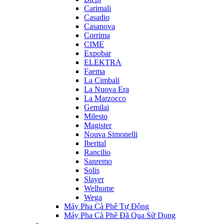
Carimali
Casadio
Casanova
Corrima
CIME
Expobar
ELEKTRA
Faema
La Cimbali
La Nuova Era
La Marzocco
Gemilai
Milesto
Magister
Nouva Simonelli
Iberital
Rancilio
Sanremo
Solis
Slayer
Welhome
Wega
Máy Pha Cà Phê Tự Động
Máy Pha Cà Phê Đã Qua Sử Dụng