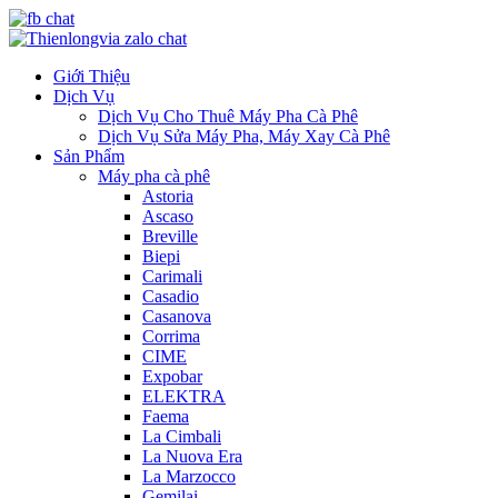
Giới Thiệu
Dịch Vụ
Dịch Vụ Cho Thuê Máy Pha Cà Phê
Dịch Vụ Sửa Máy Pha, Máy Xay Cà Phê
Sản Phẩm
Máy pha cà phê
Astoria
Ascaso
Breville
Biepi
Carimali
Casadio
Casanova
Corrima
CIME
Expobar
ELEKTRA
Faema
La Cimbali
La Nuova Era
La Marzocco
Gemilai