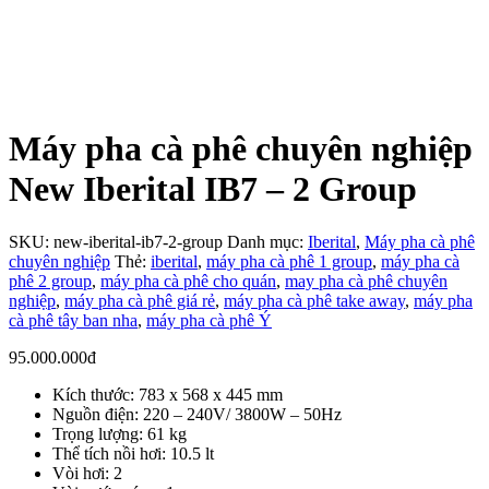
Máy pha cà phê chuyên nghiệp
New Iberital IB7 – 2 Group
SKU:
new-iberital-ib7-2-group
Danh mục:
Iberital
,
Máy pha cà phê
chuyên nghiệp
Thẻ:
iberital
,
máy pha cà phê 1 group
,
máy pha cà
phê 2 group
,
máy pha cà phê cho quán
,
may pha cà phê chuyên
nghiệp
,
máy pha cà phê giá rẻ
,
máy pha cà phê take away
,
máy pha
cà phê tây ban nha
,
máy pha cà phê Ý
95.000.000
đ
Kích thước: 783 x 568 x 445 mm
Nguồn điện: 220 – 240V/ 3800W – 50Hz
Trọng lượng: 61 kg
Thể tích nồi hơi: 10.5 lt
Vòi hơi: 2