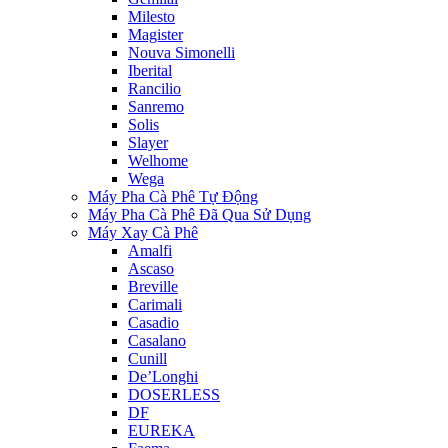
Milesto
Magister
Nouva Simonelli
Iberital
Rancilio
Sanremo
Solis
Slayer
Welhome
Wega
Máy Pha Cà Phê Tự Động
Máy Pha Cà Phê Đã Qua Sử Dụng
Máy Xay Cà Phê
Amalfi
Ascaso
Breville
Carimali
Casadio
Casalano
Cunill
De’Longhi
DOSERLESS
DF
EUREKA