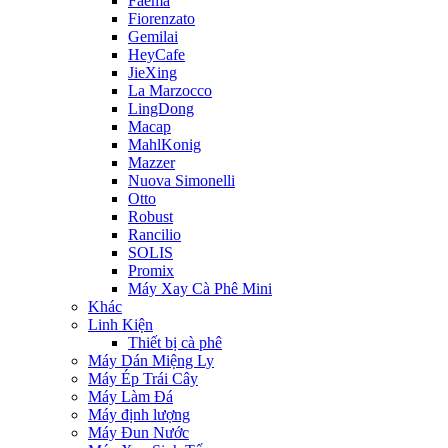
Faema
Fiorenzato
Gemilai
HeyCafe
JieXing
La Marzocco
LingDong
Macap
MahlKonig
Mazzer
Nuova Simonelli
Otto
Robust
Rancilio
SOLIS
Promix
Máy Xay Cà Phê Mini
Khác
Linh Kiện
Thiết bị cà phê
Máy Dán Miệng Ly
Máy Ép Trái Cây
Máy Làm Đá
Máy định lượng
Máy Đun Nước