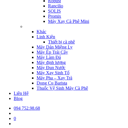
Robust
Rancilio
SOLIS
Promix
Máy Xay Cà Phê Mini
Khác
Linh Kiện
Thiết bị cà phê
Máy Dán Miệng Ly
Máy Ép Trái Cây
Máy Làm Đá
Máy định lượng
Máy Đun Nước
Máy Xay Sinh Tố
Máy Pha – Xay Trà
Dụng Cụ Barista
Thuốc Vệ Sinh Máy Cà Phê
Liên Hệ
Blog
094 752.98.68
0