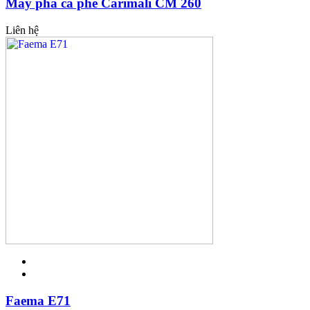
Máy pha cà phê Carimali CM 260
Liên hệ
Faema E71