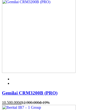
Gemilai CRM3200B (PRO)
10.500.000
đ
12.900.000
đ
-19%