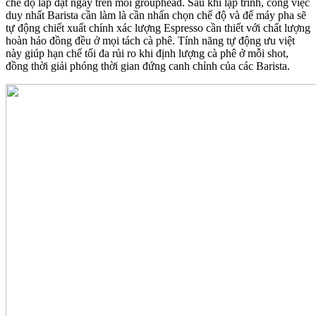
chế độ lắp đặt ngay trên mỗi grouphead. Sau khi lập trình, công việc
duy nhất Barista cần làm là cần nhấn chọn chế độ và để máy pha sẽ
tự động chiết xuất chính xác lượng Espresso cần thiết với chất lượng
hoàn hảo đồng đều ở mọi tách cà phê. Tính năng tự động ưu việt
này giúp hạn chế tối đa rủi ro khi định lượng cà phê ở mỗi shot,
đồng thời giải phóng thời gian đứng canh chỉnh của các Barista.