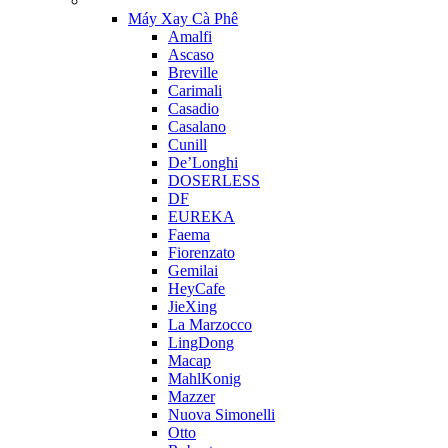
Máy Xay Cà Phê
Amalfi
Ascaso
Breville
Carimali
Casadio
Casalano
Cunill
De’Longhi
DOSERLESS
DF
EUREKA
Faema
Fiorenzato
Gemilai
HeyCafe
JieXing
La Marzocco
LingDong
Macap
MahlKonig
Mazzer
Nuova Simonelli
Otto