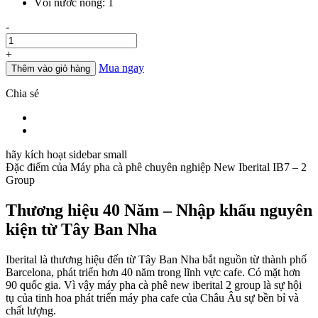
Vòi nước nóng: 1
Số
-
lượng
+
Mua ngay
Thêm vào giỏ hàng
Chia sẻ
hãy kích hoạt sidebar small
Đặc điểm của
Máy pha cà phê chuyên nghiệp New Iberital IB7 – 2
Group
Thương hiệu 40 Năm – Nhập khẩu nguyên
kiện từ Tây Ban Nha
Iberital là thương hiệu đến từ Tây Ban Nha bắt nguồn từ thành phố
Barcelona, phát triển hơn 40 năm trong lĩnh vực cafe. Có mặt hơn
90 quốc gia. Vì vậy máy pha cà phê new iberital 2 group là sự hội
tụ của tinh hoa phát triển máy pha cafe của Châu Âu sự bền bỉ và
chất lượng.