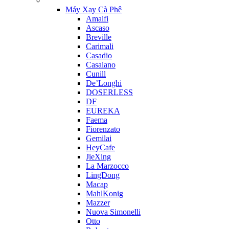
Máy Xay Cà Phê
Amalfi
Ascaso
Breville
Carimali
Casadio
Casalano
Cunill
De’Longhi
DOSERLESS
DF
EUREKA
Faema
Fiorenzato
Gemilai
HeyCafe
JieXing
La Marzocco
LingDong
Macap
MahlKonig
Mazzer
Nuova Simonelli
Otto