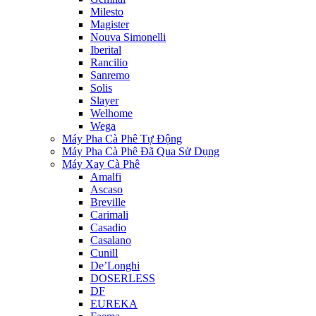
Milesto
Magister
Nouva Simonelli
Iberital
Rancilio
Sanremo
Solis
Slayer
Welhome
Wega
Máy Pha Cà Phê Tự Động
Máy Pha Cà Phê Đã Qua Sử Dụng
Máy Xay Cà Phê
Amalfi
Ascaso
Breville
Carimali
Casadio
Casalano
Cunill
De’Longhi
DOSERLESS
DF
EUREKA