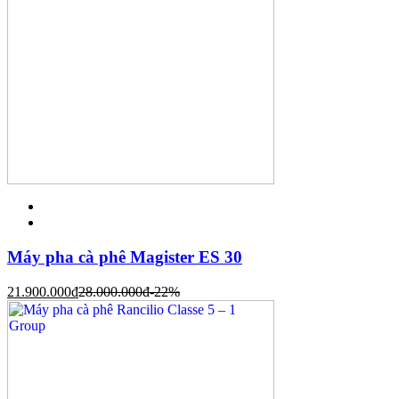
Máy pha cà phê Magister ES 30
21.900.000
đ
28.000.000
đ
-22%