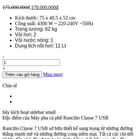
Giá
Giá
175.000.000
đ
170.000.000
đ
gốc
hiện
Kích thước: 75 x 49.5 x 52 cm
là:
tại
Công suất: 4300 W ~ 220-240V ~50Hz
175.000.000đ.
là:
Trọng lượng: 62 kg
170.000.000đ.
Vòi hơi: 2
Vòi nước nóng: 1
Dung tích nồi hơi: 11 Lt
Số
-
lượng
+
Mua ngay
Thêm vào giỏ hàng
Chia sẻ
hãy kích hoạt sidebar small
Đặc điểm của
Máy pha cà phê Rancilio Classe 7 USB
Rancilio Classe 7 USB sở hữu thiết kế sang trọng từ những đường
thẳng mạnh mẽ và những đường cong mềm mại. Tất cả các chi tiết