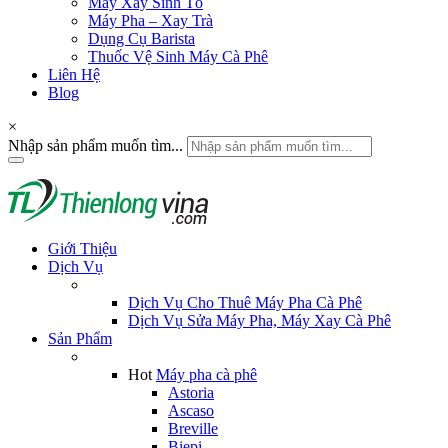
Máy Xay Sinh Tố
Máy Pha – Xay Trà
Dụng Cụ Barista
Thuốc Vệ Sinh Máy Cà Phê
Liên Hệ
Blog
×
Nhập sản phẩm muốn tìm...
Giới Thiệu
Dịch Vụ
Dịch Vụ Cho Thuê Máy Pha Cà Phê
Dịch Vụ Sửa Máy Pha, Máy Xay Cà Phê
Sản Phẩm
Hot
Máy pha cà phê
Astoria
Ascaso
Breville
Biepi