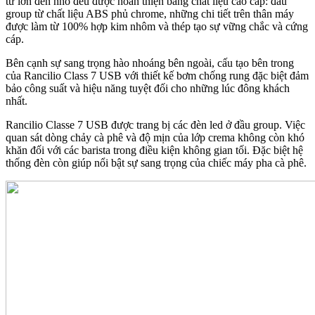
từ lớn đến nhỏ đều được hoàn thiện bằng chất liệu cao cấp: đầu
group từ chất liệu ABS phủ chrome, những chi tiết trên thân máy
được làm từ 100% hợp kim nhôm và thép tạo sự vững chắc và cứng
cáp.
Bên cạnh sự sang trọng hào nhoáng bên ngoài, cấu tạo bên trong
của Rancilio Class 7 USB với thiết kế bơm chống rung đặc biệt đảm
bảo công suất và hiệu năng tuyệt đối cho những lúc đông khách
nhất.
Rancilio Classe 7 USB được trang bị các đèn led ở đầu group. Việc
quan sát dòng chảy cà phê và độ mịn của lớp crema không còn khó
khăn đối với các barista trong điều kiện không gian tối. Đặc biệt hệ
thống đèn còn giúp nổi bật sự sang trọng của chiếc máy pha cà phê.