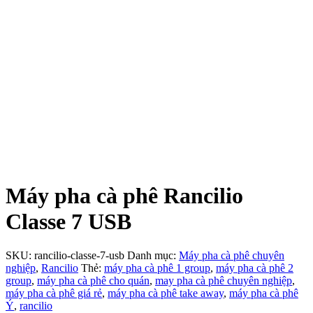
Máy pha cà phê Rancilio
Classe 7 USB
SKU:
rancilio-classe-7-usb
Danh mục:
Máy pha cà phê chuyên
nghiệp
,
Rancilio
Thẻ:
máy pha cà phê 1 group
,
máy pha cà phê 2
group
,
máy pha cà phê cho quán
,
may pha cà phê chuyên nghiệp
,
máy pha cà phê giá rẻ
,
máy pha cà phê take away
,
máy pha cà phê
Ý
,
rancilio