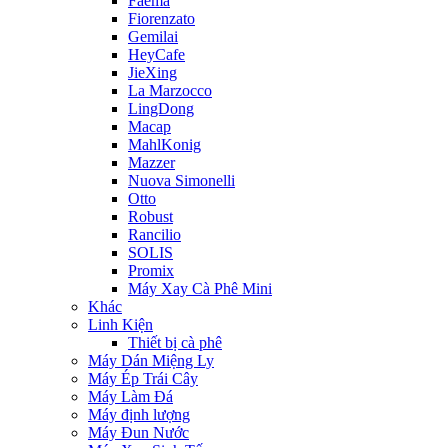
Faema
Fiorenzato
Gemilai
HeyCafe
JieXing
La Marzocco
LingDong
Macap
MahlKonig
Mazzer
Nuova Simonelli
Otto
Robust
Rancilio
SOLIS
Promix
Máy Xay Cà Phê Mini
Khác
Linh Kiện
Thiết bị cà phê
Máy Dán Miệng Ly
Máy Ép Trái Cây
Máy Làm Đá
Máy định lượng
Máy Đun Nước