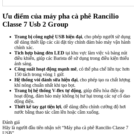
Ưu điểm của máy pha cà phê Rancilio
Classe 7 Usb 2 Group
Trang bị công nghệ USB hiện đại
, cho phép người sử dụng
dễ dàng thiết lập các cài đặt tùy chỉnh đảm bảo máy vận hành
chính xác.
Tích hợp bảng đèn LED
tại khu vực làm việc và bảng nút
điều khiển, giúp các Barista dễ sử dụng trong điều kiện thiếu
ánh sáng.
Công suất hoạt động mạnh mẽ
, có thể pha chế liên tục hơn
150 tách trong vòng 1 giờ.
Hệ thống vòi đánh sữa hiện đại
, cho phép tạo ra chất lượng
khí nóng chuẩn nhất khi tạo bọt.
Trang bị hệ thống V-flex tự động
, giúp điều hòa điện áp
hoạt động, đảm bảo máy không bị hư hại trong các sự cố dao
động điện.
Thiết kế tay gạt tiện lợi
, dễ dàng điều chỉnh cường độ hơi
nước bằng thao tác cầm lên hoặc cầm xuống.
Đánh giá
Hãy là người đầu tiên nhận xét “Máy pha cà phê Rancilio Classe 7
USB”