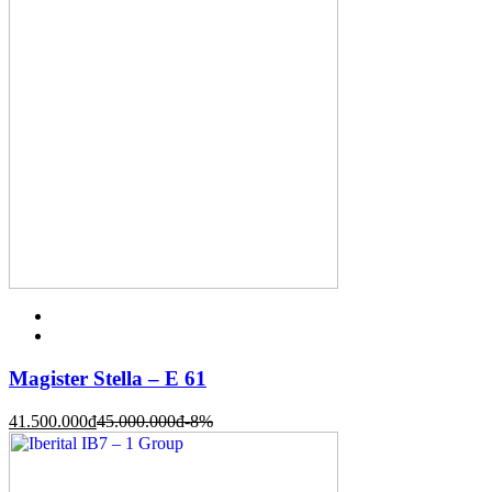
Magister Stella – E 61
41.500.000
đ
45.000.000
đ
-8%