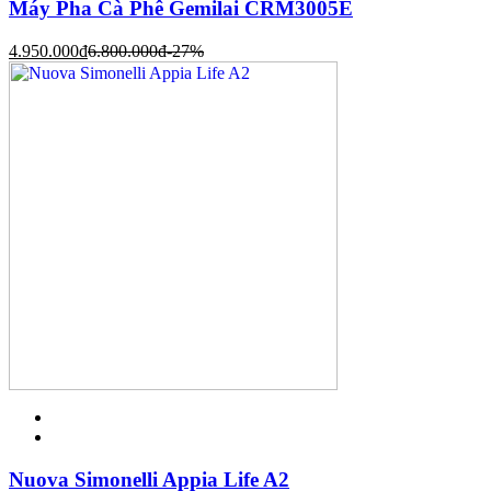
Máy Pha Cà Phê Gemilai CRM3005E
4.950.000
đ
6.800.000
đ
-27%
Nuova Simonelli Appia Life A2