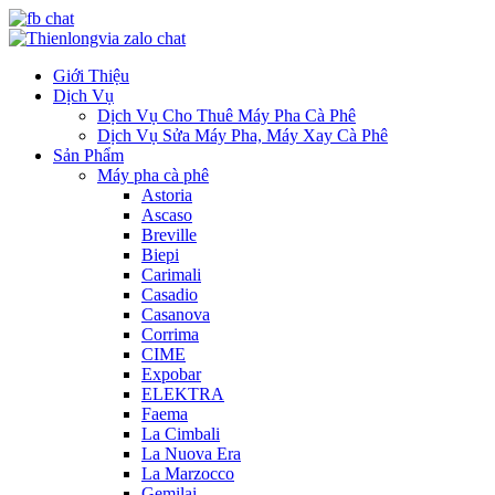
Giới Thiệu
Dịch Vụ
Dịch Vụ Cho Thuê Máy Pha Cà Phê
Dịch Vụ Sửa Máy Pha, Máy Xay Cà Phê
Sản Phẩm
Máy pha cà phê
Astoria
Ascaso
Breville
Biepi
Carimali
Casadio
Casanova
Corrima
CIME
Expobar
ELEKTRA
Faema
La Cimbali
La Nuova Era
La Marzocco
Gemilai