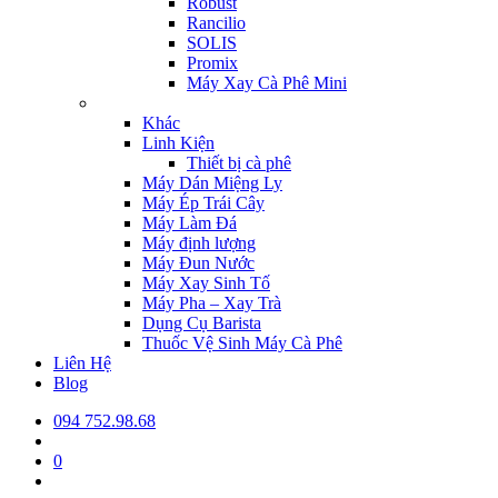
Robust
Rancilio
SOLIS
Promix
Máy Xay Cà Phê Mini
Khác
Linh Kiện
Thiết bị cà phê
Máy Dán Miệng Ly
Máy Ép Trái Cây
Máy Làm Đá
Máy định lượng
Máy Đun Nước
Máy Xay Sinh Tố
Máy Pha – Xay Trà
Dụng Cụ Barista
Thuốc Vệ Sinh Máy Cà Phê
Liên Hệ
Blog
094 752.98.68
0