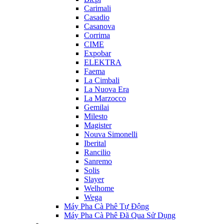
Carimali
Casadio
Casanova
Corrima
CIME
Expobar
ELEKTRA
Faema
La Cimbali
La Nuova Era
La Marzocco
Gemilai
Milesto
Magister
Nouva Simonelli
Iberital
Rancilio
Sanremo
Solis
Slayer
Welhome
Wega
Máy Pha Cà Phê Tự Động
Máy Pha Cà Phê Đã Qua Sử Dụng