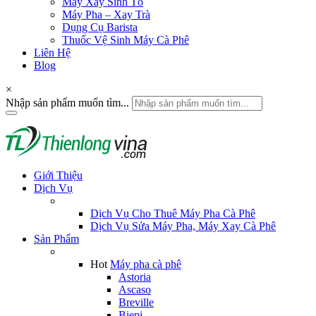
Máy Xay Sinh Tố
Máy Pha – Xay Trà
Dụng Cụ Barista
Thuốc Vệ Sinh Máy Cà Phê
Liên Hệ
Blog
×
Nhập sản phẩm muốn tìm...
Giới Thiệu
Dịch Vụ
Dịch Vụ Cho Thuê Máy Pha Cà Phê
Dịch Vụ Sửa Máy Pha, Máy Xay Cà Phê
Sản Phẩm
Hot
Máy pha cà phê
Astoria
Ascaso
Breville
Biepi