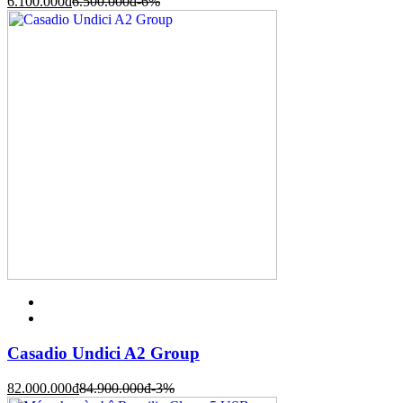
6.100.000
đ
6.500.000
đ
-6%
Casadio Undici A2 Group
82.000.000
đ
84.900.000
đ
-3%