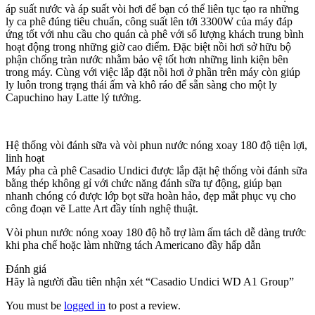
áp suất nước và áp suất vòi hơi để bạn có thể liên tục tạo ra những
ly ca phê đúng tiêu chuẩn, công suất lên tới 3300W của máy đáp
ứng tốt với nhu cầu cho quán cà phê với số lượng khách trung bình
hoạt động trong những giờ cao điểm. Đặc biệt nồi hơi sở hữu bộ
phận chống tràn nước nhằm bảo vệ tốt hơn những linh kiện bên
trong máy. Cùng với việc lắp đặt nồi hơi ở phần trên máy còn giúp
ly luôn trong trạng thái ấm và khô ráo để sẵn sàng cho một ly
Capuchino hay Latte lý tưởng.
Hệ thống vòi đánh sữa và vòi phun nước nóng xoay 180 độ tiện lợi,
linh hoạt
Máy pha cà phê Casadio Undici được lắp đặt hệ thống vòi đánh sữa
bằng thép không gỉ với chức năng đánh sữa tự động, giúp bạn
nhanh chóng có được lớp bọt sữa hoàn hảo, đẹp mắt phục vụ cho
công đoạn vẽ Latte Art đầy tính nghệ thuật.
Vòi phun nước nóng xoay 180 độ hỗ trợ làm ấm tách dễ dàng trước
khi pha chế hoặc làm những tách Americano đầy hấp dẫn
Đánh giá
Hãy là người đầu tiên nhận xét “Casadio Undici WD A1 Group”
You must be
logged in
to post a review.