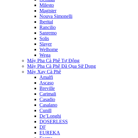
Milesto
Magister
Nouva Simonelli
Iberital
Rancilio
Sanremo
Solis
Slayer
Welhome
Wega
Máy Pha Cà Phê Tự Động
Máy Pha Cà Phê Đã Qua Sử Dụng
Máy Xay Cà Phê
Amalfi
Ascaso
Breville
Carimali
Casadio
Casalano
Cunill
De’Longhi
DOSERLESS
DF
EUREKA