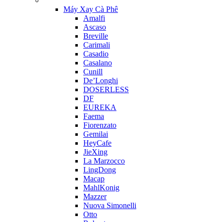
Máy Xay Cà Phê
Amalfi
Ascaso
Breville
Carimali
Casadio
Casalano
Cunill
De’Longhi
DOSERLESS
DF
EUREKA
Faema
Fiorenzato
Gemilai
HeyCafe
JieXing
La Marzocco
LingDong
Macap
MahlKonig
Mazzer
Nuova Simonelli
Otto