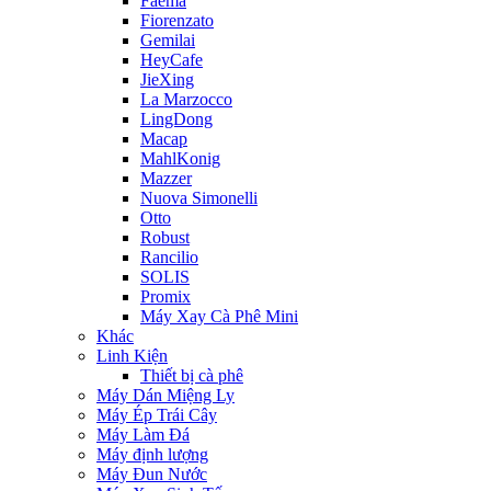
Faema
Fiorenzato
Gemilai
HeyCafe
JieXing
La Marzocco
LingDong
Macap
MahlKonig
Mazzer
Nuova Simonelli
Otto
Robust
Rancilio
SOLIS
Promix
Máy Xay Cà Phê Mini
Khác
Linh Kiện
Thiết bị cà phê
Máy Dán Miệng Ly
Máy Ép Trái Cây
Máy Làm Đá
Máy định lượng
Máy Đun Nước