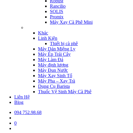
Robust
Rancilio
SOLIS
Promix
Máy Xay Cà Phê Mini
Khác
Linh Kiện
Thiết bị cà phê
Máy Dán Miệng Ly
Máy Ép Trái Cây
Máy Làm Đá
Máy định lượng
Máy Đun Nước
Máy Xay Sinh Tố
Máy Pha – Xay Trà
Dụng Cụ Barista
Thuốc Vệ Sinh Máy Cà Phê
Liên Hệ
Blog
094 752.98.68
0