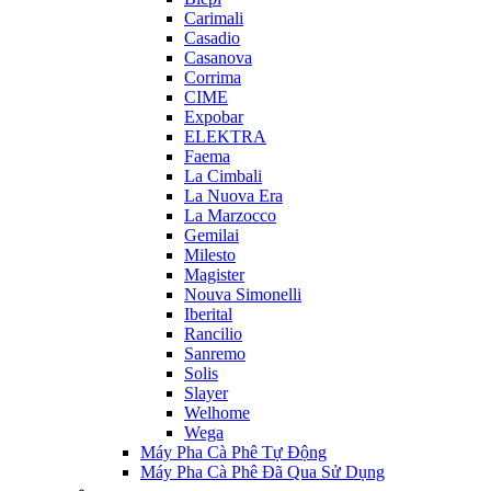
Carimali
Casadio
Casanova
Corrima
CIME
Expobar
ELEKTRA
Faema
La Cimbali
La Nuova Era
La Marzocco
Gemilai
Milesto
Magister
Nouva Simonelli
Iberital
Rancilio
Sanremo
Solis
Slayer
Welhome
Wega
Máy Pha Cà Phê Tự Động
Máy Pha Cà Phê Đã Qua Sử Dụng