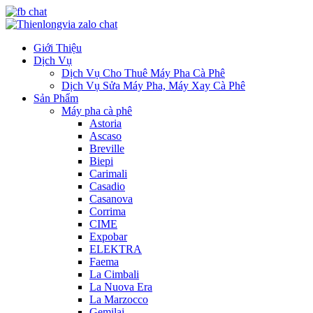
Giới Thiệu
Dịch Vụ
Dịch Vụ Cho Thuê Máy Pha Cà Phê
Dịch Vụ Sửa Máy Pha, Máy Xay Cà Phê
Sản Phẩm
Máy pha cà phê
Astoria
Ascaso
Breville
Biepi
Carimali
Casadio
Casanova
Corrima
CIME
Expobar
ELEKTRA
Faema
La Cimbali
La Nuova Era
La Marzocco
Gemilai