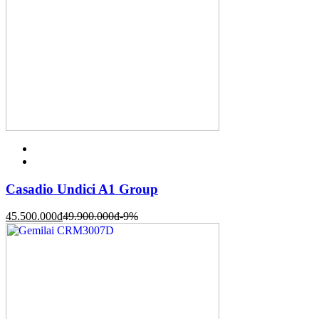
Casadio Undici A1 Group
45.500.000
đ
49.900.000
đ
-9%