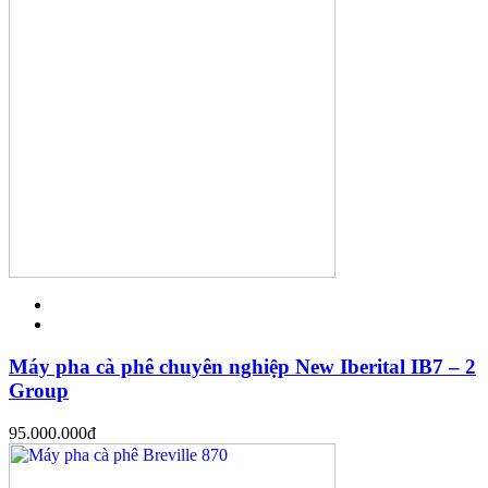
Máy pha cà phê chuyên nghiệp New Iberital IB7 – 2
Group
95.000.000
đ