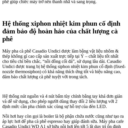
phê giúp chiếc máy trở nên thanh nhã và sang trọng.
Hệ thống xiphon nhiệt kim phun cố định
đảm bảo độ hoàn hảo của chất lượng cà
phê
Máy pha cà phê Casadio Undici được làm bằng vật liệu nhôm &
thép không gỉ cao cấp sản xuất trực tiếp tại Ý – chất liệu tốt nhất
cho tiêu chí bền chắc, “nồi đồng cối đá”, sử dụng lâu dài. Casadio
Undici được trang bị hệ thống siphon nhiệt kim phun cố định (fixed-
nozzle thermosiphon) có khả năng thích ứng tốt và hiệu năng cao,
đảm bảo chất lượng cà phê tuyệt vời trong tách.
Hệ thống nút nguồn và 4 nút bấm tùy chỉnh bằng tay khá đơn giản
và dễ sử dụng, cho phép người dùng thay đổi 2 liều lượng với 2
định mức cần pha chính xác cùng sự hỗ trợ của đèn LED.
Nồi hơi hay còn gọi là boiler là bộ phận chứa nước cũng như tạo ra
áp lực hơi để pha cà phê espresso hay giúp đánh sữa. Máy pha cafe
Casadio Undici WD A1 sở hữu nồi hơi lên tới 5 lít duy trì ổn định