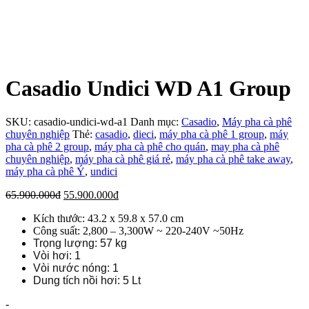
Casadio Undici WD A1 Group
SKU:
casadio-undici-wd-a1
Danh mục:
Casadio
,
Máy pha cà phê
chuyên nghiệp
Thẻ:
casadio
,
dieci
,
máy pha cà phê 1 group
,
máy
pha cà phê 2 group
,
máy pha cà phê cho quán
,
may pha cà phê
chuyên nghiệp
,
máy pha cà phê giá rẻ
,
máy pha cà phê take away
,
máy pha cà phê Ý
,
undici
Giá
Giá
65.900.000
đ
55.900.000
đ
gốc
hiện
Kích thước: 43.2 x 59.8 x 57.0 cm
là:
tại
Công suất: 2,800 – 3,300W ~ 220-240V ~50Hz
65.900.000đ.
là:
Trọng lượng: 57 kg
55.900.000đ.
Vòi hơi: 1
Vòi nước nóng: 1
Dung tích nồi hơi: 5 Lt
Số
-