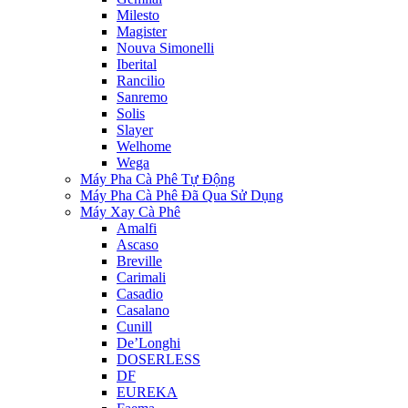
Milesto
Magister
Nouva Simonelli
Iberital
Rancilio
Sanremo
Solis
Slayer
Welhome
Wega
Máy Pha Cà Phê Tự Động
Máy Pha Cà Phê Đã Qua Sử Dụng
Máy Xay Cà Phê
Amalfi
Ascaso
Breville
Carimali
Casadio
Casalano
Cunill
De’Longhi
DOSERLESS
DF
EUREKA