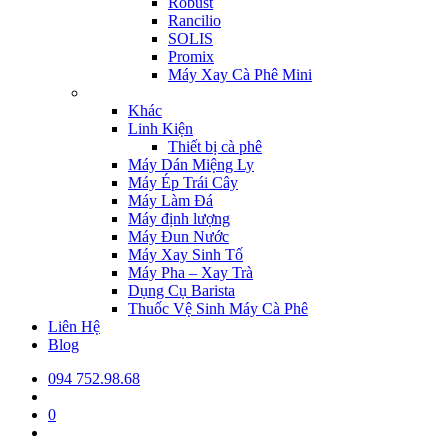
Robust
Rancilio
SOLIS
Promix
Máy Xay Cà Phê Mini
Khác
Linh Kiện
Thiết bị cà phê
Máy Dán Miệng Ly
Máy Ép Trái Cây
Máy Làm Đá
Máy định lượng
Máy Đun Nước
Máy Xay Sinh Tố
Máy Pha – Xay Trà
Dụng Cụ Barista
Thuốc Vệ Sinh Máy Cà Phê
Liên Hệ
Blog
094 752.98.68
0