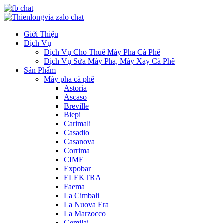
Giới Thiệu
Dịch Vụ
Dịch Vụ Cho Thuê Máy Pha Cà Phê
Dịch Vụ Sửa Máy Pha, Máy Xay Cà Phê
Sản Phẩm
Máy pha cà phê
Astoria
Ascaso
Breville
Biepi
Carimali
Casadio
Casanova
Corrima
CIME
Expobar
ELEKTRA
Faema
La Cimbali
La Nuova Era
La Marzocco
Gemilai