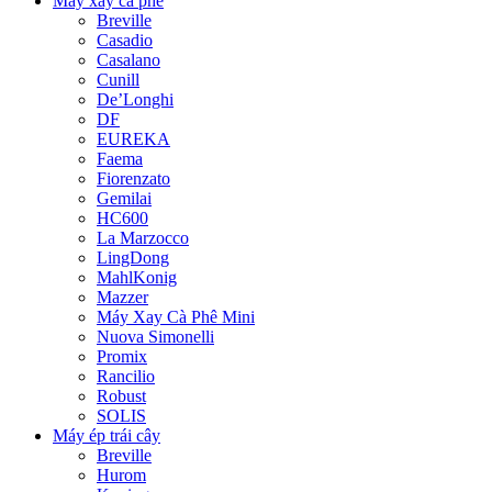
Máy xay cà phê
Breville
Casadio
Casalano
Cunill
De’Longhi
DF
EUREKA
Faema
Fiorenzato
Gemilai
HC600
La Marzocco
LingDong
MahlKonig
Mazzer
Máy Xay Cà Phê Mini
Nuova Simonelli
Promix
Rancilio
Robust
SOLIS
Máy ép trái cây
Breville
Hurom