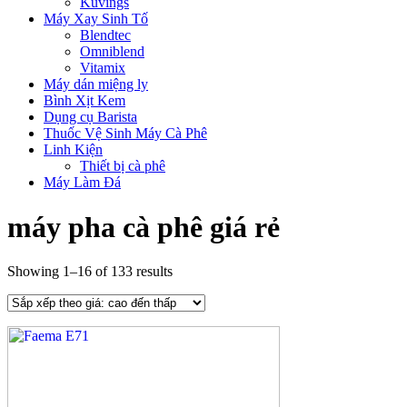
Kuvings
Máy Xay Sinh Tố
Blendtec
Omniblend
Vitamix
Máy dán miệng ly
Bình Xịt Kem
Dụng cụ Barista
Thuốc Vệ Sinh Máy Cà Phê
Linh Kiện
Thiết bị cà phê
Máy Làm Đá
máy pha cà phê giá rẻ
Showing 1–16 of 133 results