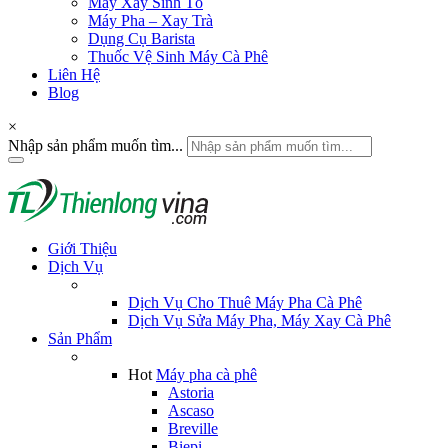
Máy Xay Sinh Tố
Máy Pha – Xay Trà
Dụng Cụ Barista
Thuốc Vệ Sinh Máy Cà Phê
Liên Hệ
Blog
×
Nhập sản phẩm muốn tìm...
Giới Thiệu
Dịch Vụ
Dịch Vụ Cho Thuê Máy Pha Cà Phê
Dịch Vụ Sửa Máy Pha, Máy Xay Cà Phê
Sản Phẩm
Hot
Máy pha cà phê
Astoria
Ascaso
Breville
Biepi