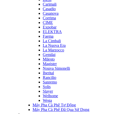
Carimali
Casadio
Casanova
Corrima
CIME
Expobar
ELEKTRA
Faema
La Cimbali
La Nuova Era
La Marzocco
Gemilai
Milesto
Magister
Nouva Simonelli
Iberital
Rancilio
Sanremo
Solis
Slayer
Welhome
Wega
Máy Pha Cà Phê Tự Động
Máy Pha Cà Phê Đã Qua Sử Dụng