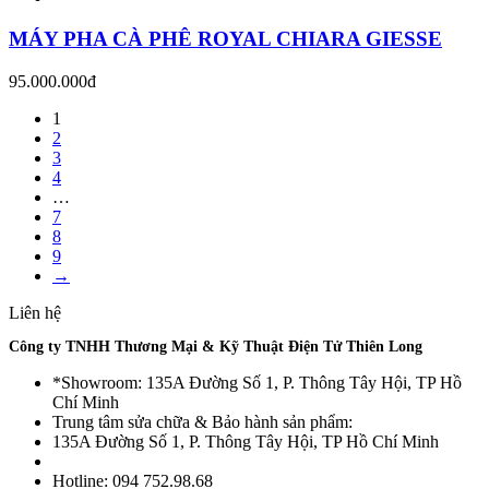
MÁY PHA CÀ PHÊ ROYAL CHIARA GIESSE
95.000.000
đ
1
2
3
4
…
7
8
9
→
Liên hệ
Công ty TNHH Thương Mại & Kỹ Thuật Điện Tử Thiên Long
*Showroom: 135A Đường Số 1, P. Thông Tây Hội, TP Hồ
Chí Minh
Trung tâm sửa chữa & Bảo hành sản phẩm:
135A Đường Số 1, P. Thông Tây Hội, TP Hồ Chí Minh
Hotline: 094 752.98.68