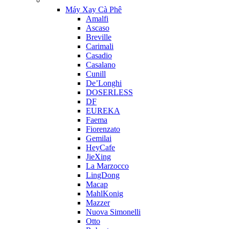
Máy Xay Cà Phê
Amalfi
Ascaso
Breville
Carimali
Casadio
Casalano
Cunill
De’Longhi
DOSERLESS
DF
EUREKA
Faema
Fiorenzato
Gemilai
HeyCafe
JieXing
La Marzocco
LingDong
Macap
MahlKonig
Mazzer
Nuova Simonelli
Otto