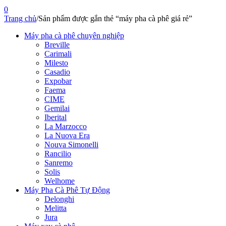
0
Trang chủ
/
Sản phẩm được gắn thẻ “máy pha cà phê giá rẻ”
Máy pha cà phê chuyên nghiệp
Breville
Carimali
Milesto
Casadio
Expobar
Faema
CIME
Gemilai
Iberital
La Marzocco
La Nuova Era
Nouva Simonelli
Rancilio
Sanremo
Solis
Welhome
Máy Pha Cà Phê Tự Động
Delonghi
Melitta
Jura