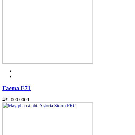
Faema E71
432.000.000
đ