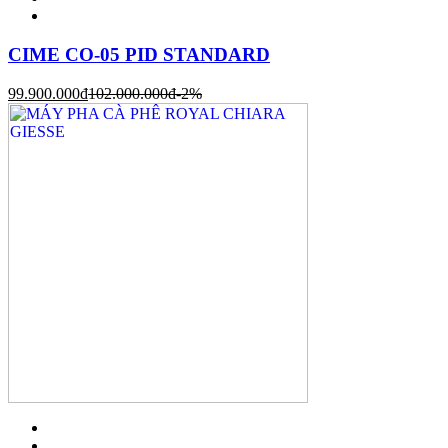
CIME CO-05 PID STANDARD
99.900.000
đ
102.000.000
đ
-2%