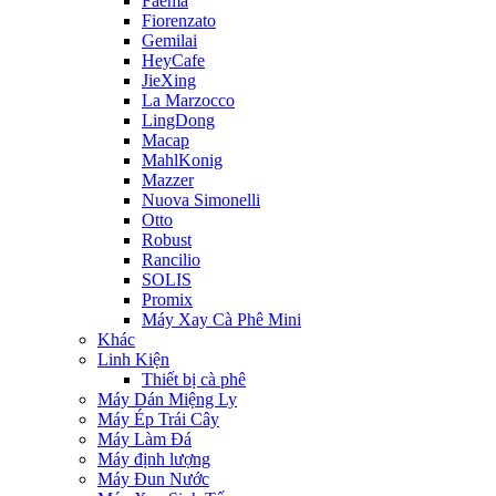
Faema
Fiorenzato
Gemilai
HeyCafe
JieXing
La Marzocco
LingDong
Macap
MahlKonig
Mazzer
Nuova Simonelli
Otto
Robust
Rancilio
SOLIS
Promix
Máy Xay Cà Phê Mini
Khác
Linh Kiện
Thiết bị cà phê
Máy Dán Miệng Ly
Máy Ép Trái Cây
Máy Làm Đá
Máy định lượng
Máy Đun Nước