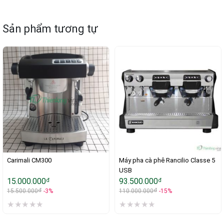
Sản phẩm tương tự
Carimali CM300
Máy pha cà phê Rancilio Classe 5 
USB
15.000.000
93.500.000
đ
đ
đ
đ
15.500.000
-3%
110.000.000
-15%