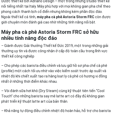
Được thiết kế bởi Adriano Design – một trong những studio thiết kế
nổi tiếng nhất tại Italy. Máy phù hợp với mọi không gian pha chế theo
phong cách thanh lịch cổ điển nhưng không kém phần độc đáo.
Ngoài thiết kế cá tính,
máy pha cà phê Astoria Storm FRC
còn được
giới chuyên môn đánh giá cao nhờ những tính năng nổi bật.
Máy pha cà phê Astoria Storm FRC sở hữu
nhiều tính năng độc đáo
– Giành được Giải thưởng Thiết kế Đức 2019, một trong những giải
thưởng uy tín và được công nhận ở cấp độ toàn cầu trong lĩnh vực
thiết kế công nghiệp
– Cho phép các barista điều chỉnh và lưu giữ hồ sơ pha chế cà phê
(profile) một cách tối ưu nhờ vào việc kiểm soát trước áp suất và
nhiệt độ khi chiết xuất tạo ra hàng loạt ly cà phê có hương vị đồng
nhất ở những thời điểm khác nhau.
– Vòi đánh sữa hơi khô (Dry Steam) cùng kỹ thuật tiên tiến “Cool
Touch” cho những barista say mê latte art có đầy đủ không gian
phát triển kỹ thuật latte art của bản thân.
– Khả năng tự động điều chỉnh nhiệt độ hoàn hảo, hỗ trợ cho barista