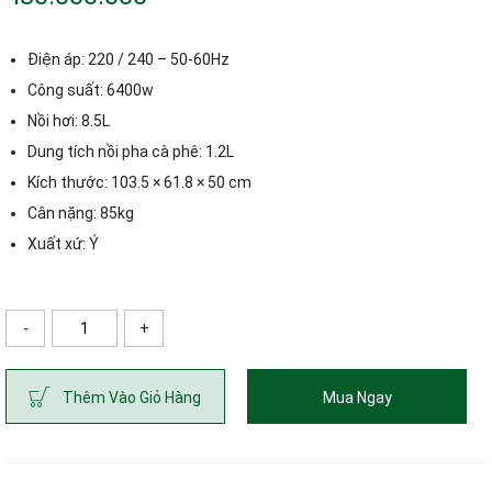
Điện áp: 220 / 240 – 50-60Hz
Công suất: 6400w
Nồi hơi: 8.5L
Dung tích nồi pha cà phê: 1.2L
Kích thước: 103.5 × 61.8 × 50 cm
Cân nặng: 85kg
Xuất xứ: Ý
-
+
ố lượng
Thêm Vào Giỏ Hàng
Mua Ngay