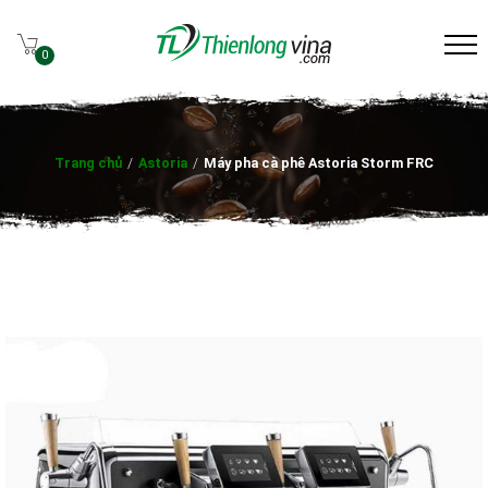
0
Trang chủ
/
Astoria
/
Máy pha cà phê Astoria Storm FRC