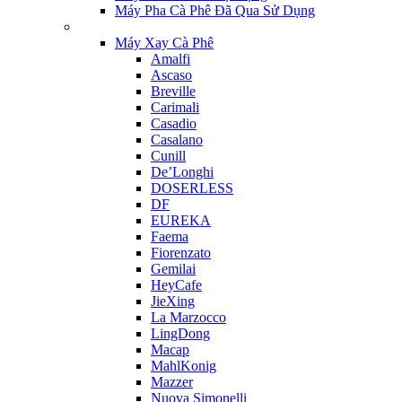
Máy Pha Cà Phê Đã Qua Sử Dụng
Máy Xay Cà Phê
Amalfi
Ascaso
Breville
Carimali
Casadio
Casalano
Cunill
De’Longhi
DOSERLESS
DF
EUREKA
Faema
Fiorenzato
Gemilai
HeyCafe
JieXing
La Marzocco
LingDong
Macap
MahlKonig
Mazzer
Nuova Simonelli