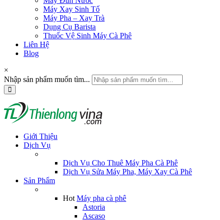
Máy Đun Nước
Máy Xay Sinh Tố
Máy Pha – Xay Trà
Dụng Cụ Barista
Thuốc Vệ Sinh Máy Cà Phê
Liên Hệ
Blog
×
Nhập sản phẩm muốn tìm...
Giới Thiệu
Dịch Vụ
Dịch Vụ Cho Thuê Máy Pha Cà Phê
Dịch Vụ Sửa Máy Pha, Máy Xay Cà Phê
Sản Phẩm
Hot
Máy pha cà phê
Astoria
Ascaso