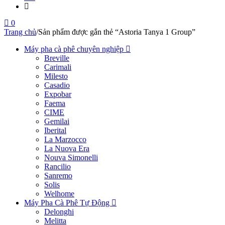
0
Trang chủ
/
Sản phẩm được gắn thẻ “Astoria Tanya 1 Group”
Máy pha cà phê chuyên nghiệp
Breville
Carimali
Milesto
Casadio
Expobar
Faema
CIME
Gemilai
Iberital
La Marzocco
La Nuova Era
Nouva Simonelli
Rancilio
Sanremo
Solis
Welhome
Máy Pha Cà Phê Tự Động
Delonghi
Melitta