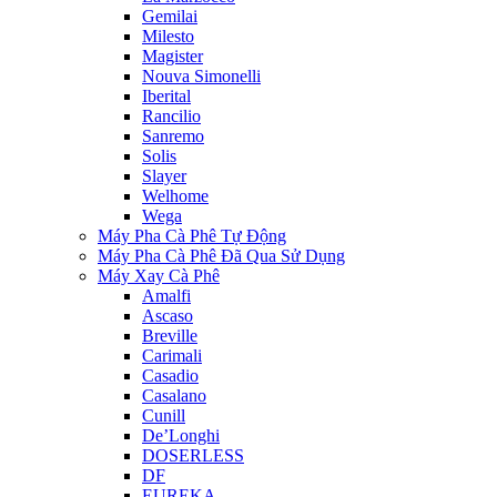
Gemilai
Milesto
Magister
Nouva Simonelli
Iberital
Rancilio
Sanremo
Solis
Slayer
Welhome
Wega
Máy Pha Cà Phê Tự Động
Máy Pha Cà Phê Đã Qua Sử Dụng
Máy Xay Cà Phê
Amalfi
Ascaso
Breville
Carimali
Casadio
Casalano
Cunill
De’Longhi
DOSERLESS
DF
EUREKA