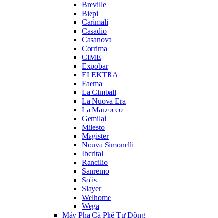
Breville
Biepi
Carimali
Casadio
Casanova
Corrima
CIME
Expobar
ELEKTRA
Faema
La Cimbali
La Nuova Era
La Marzocco
Gemilai
Milesto
Magister
Nouva Simonelli
Iberital
Rancilio
Sanremo
Solis
Slayer
Welhome
Wega
Máy Pha Cà Phê Tự Động