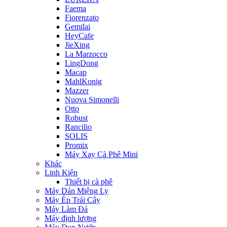
Faema
Fiorenzato
Gemilai
HeyCafe
JieXing
La Marzocco
LingDong
Macap
MahlKonig
Mazzer
Nuova Simonelli
Otto
Robust
Rancilio
SOLIS
Promix
Máy Xay Cà Phê Mini
Khác
Linh Kiện
Thiết bị cà phê
Máy Dán Miệng Ly
Máy Ép Trái Cây
Máy Làm Đá
Máy định lượng