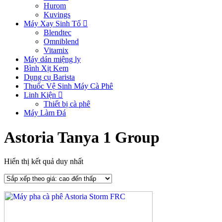
Hurom
Kuvings
Máy Xay Sinh Tố
Blendtec
Omniblend
Vitamix
Máy dán miệng ly
Bình Xịt Kem
Dụng cụ Barista
Thuốc Vệ Sinh Máy Cà Phê
Linh Kiện
Thiết bị cà phê
Máy Làm Đá
Astoria Tanya 1 Group
Hiển thị kết quả duy nhất