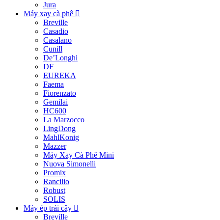
Jura
Máy xay cà phê
Breville
Casadio
Casalano
Cunill
De’Longhi
DF
EUREKA
Faema
Fiorenzato
Gemilai
HC600
La Marzocco
LingDong
MahlKonig
Mazzer
Máy Xay Cà Phê Mini
Nuova Simonelli
Promix
Rancilio
Robust
SOLIS
Máy ép trái cây
Breville