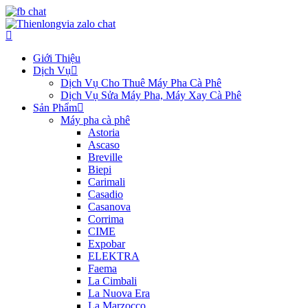
Giới Thiệu
Dịch Vụ
Dịch Vụ Cho Thuê Máy Pha Cà Phê
Dịch Vụ Sửa Máy Pha, Máy Xay Cà Phê
Sản Phẩm
Máy pha cà phê
Astoria
Ascaso
Breville
Biepi
Carimali
Casadio
Casanova
Corrima
CIME
Expobar
ELEKTRA
Faema
La Cimbali
La Nuova Era
La Marzocco