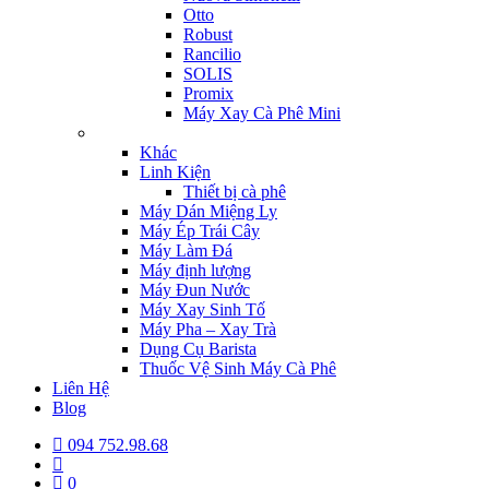
Otto
Robust
Rancilio
SOLIS
Promix
Máy Xay Cà Phê Mini
Khác
Linh Kiện
Thiết bị cà phê
Máy Dán Miệng Ly
Máy Ép Trái Cây
Máy Làm Đá
Máy định lượng
Máy Đun Nước
Máy Xay Sinh Tố
Máy Pha – Xay Trà
Dụng Cụ Barista
Thuốc Vệ Sinh Máy Cà Phê
Liên Hệ
Blog
094 752.98.68
0