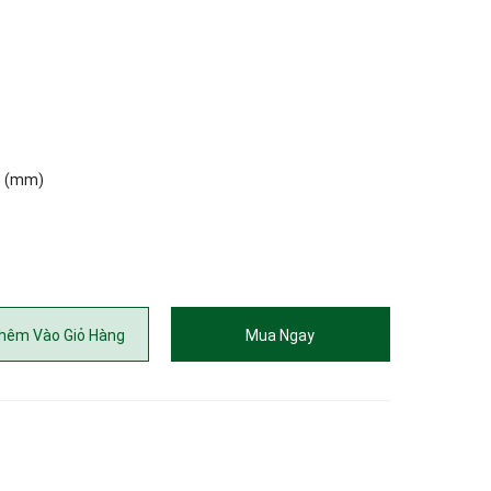
o) (mm)
hêm Vào Giỏ Hàng
Mua Ngay