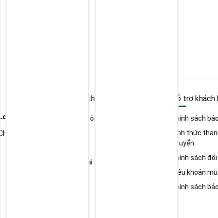
Tìm hiểu thêm
Hỗ trợ khách
 Long
Về chúng tôi
Chính sách bả
Dịch vụ
Hình thức than
Chí Minh
chuyển
Sản phẩm
Chính sách đổi
Khuyến mại
Điều khoản mu
Mẹo hay
Chính sách bả