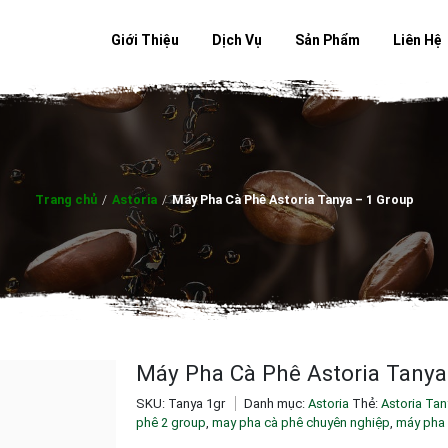
Giới Thiệu
Dịch Vụ
Sản Phẩm
Liên Hệ
Trang chủ
/
Astoria
/
Máy Pha Cà Phê Astoria Tanya – 1 Group
Máy Pha Cà Phê Astoria Tanya
SKU:
Tanya 1gr
Danh mục:
Astoria
Thẻ:
Astoria Tan
phê 2 group
,
may pha cà phê chuyên nghiệp
,
máy pha 