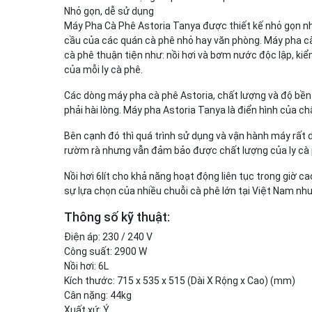
Nhỏ gọn, dễ sử dụng
Máy Pha Cà Phê Astoria Tanya được thiết kế nhỏ gọn n
cầu của các quán cà phê nhỏ hay văn phòng. Máy pha cà
cà phê thuận tiện như: nồi hơi và bơm nước độc lập, k
của mỗi ly cà phê.
Các dòng máy pha cà phê Astoria, chất lượng và độ bền
phải hài lòng. Máy pha Astoria Tanya là điển hình của ch
Bên cạnh đó thì quá trình sử dụng và vận hành máy rất d
rườm rà nhưng vẫn đảm bảo được chất lượng của ly cà 
Nồi hơi 6lít cho khả năng hoạt động liên tục trong giờ c
sự lựa chọn của nhiều chuỗi cà phê lớn tại Việt Nam nh
Thông số kỹ thuật:
Điện áp: 230 / 240 V
Công suất: 2900 W
Nồi hơi: 6L
Kích thước: 715 x 535 x 515 (Dài X Rộng x Cao) (mm)
Cân nặng: 44kg
Xuất xứ: Ý