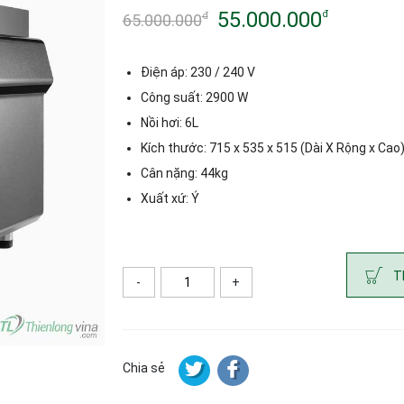
55.000.000
đ
đ
65.000.000
Giá
Giá
gốc
hiện
Điện áp: 230 / 240 V
là:
tại
Công suất: 2900 W
Nồi hơi: 6L
65.000.000đ.
là:
Kích thước: 715 x 535 x 515 (Dài X Rộng x Ca
55.000.000đ.
Cân nặng: 44kg
Xuất xứ: Ý
T
-
+
Số lượng
Chia sẻ