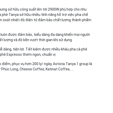
hưng sở hữu công suất lên tới 2900W phù hợp cho nhu
 phê Tanya sở hữu nhiều tính năng hỗ trợ việc pha chế
iểm soát nhiệt độ điện tử đảm bảo chất lượng thành phẩm
 luôn được đảm bảo, kiểu dáng đa dạng khiến mọi người
ất lượng và độ bền vượt thời gian khi sử dụng.
ễ dàng, tiện lợi. Tiết kiệm được nhiều khâu pha cà phê
phê Espresso thơm ngon, chuẩn vị.
ao điểm, phục vụ hơn 200 ly/ ngày, Astoria Tanya 1 group là
ư Phúc Long, Cheese Coffee, Katinat Coffee, …