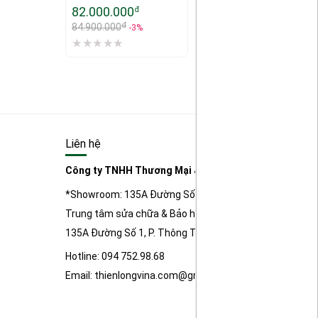
82.000.000
đ
đ
84.900.000
-3%
Liên hệ
Công ty TNHH Thương Mại & Kỹ Thuật Điện Tử Thiên
*Showroom: 135A Đường Số 1, P. Thông Tây Hội, TP Hồ 
Trung tâm sửa chữa & Bảo hành sản phẩm:
135A Đường Số 1, P. Thông Tây Hội, TP Hồ Chí Minh
Hotline: 094 752.98.68
Email: thienlongvina.com@gmail.com