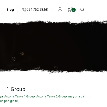
094 752.98.68
Blog
0
 – 1 Group
ya
,
Astoria Tanya 1 Group
,
Astoria Tanya 2 Group
,
máy pha cà
cà phê giá rẻ