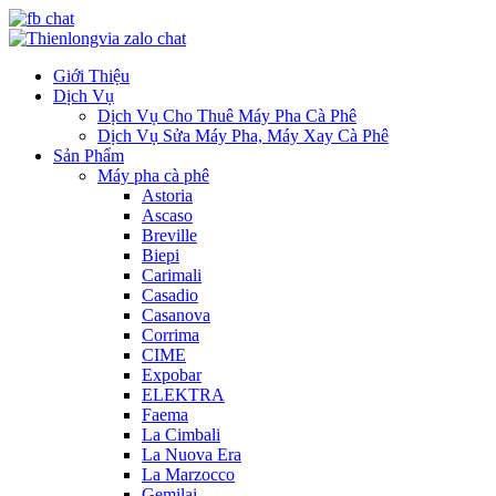
Giới Thiệu
Dịch Vụ
Dịch Vụ Cho Thuê Máy Pha Cà Phê
Dịch Vụ Sửa Máy Pha, Máy Xay Cà Phê
Sản Phẩm
Máy pha cà phê
Astoria
Ascaso
Breville
Biepi
Carimali
Casadio
Casanova
Corrima
CIME
Expobar
ELEKTRA
Faema
La Cimbali
La Nuova Era
La Marzocco
Gemilai