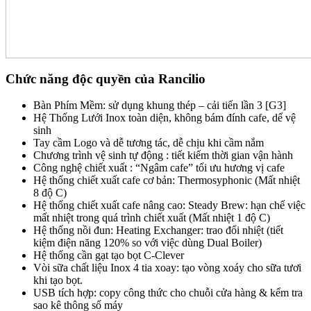
Chức năng độc quyền của Rancilio
Bàn Phím Mềm: sử dụng khung thép – cải tiến lần 3 [G3]
Hệ Thống Lưới Inox toàn diện, không bám đính cafe, dể vệ
sinh
Tay cầm Logo và dễ tương tác, dễ chịu khi cầm nắm
Chương trình vệ sinh tự động : tiết kiếm thời gian vận hành
Công nghệ chiết xuất : “Ngâm cafe” tối ưu hương vị cafe
Hệ thống chiết xuất cafe cơ bản: Thermosyphonic (Mất nhiệt
8 độ C)
Hệ thống chiết xuất cafe nâng cao: Steady Brew: hạn chế việc
mất nhiệt trong quá trình chiết xuất (Mất nhiệt 1 độ C)
Hệ thống nồi đun: Heating Exchanger: trao đổi nhiệt (tiết
kiệm điện năng 120% so với việc dùng Dual Boiler)
Hệ thống cần gạt tạo bọt C-Clever
Vòi sữa chất liệu Inox 4 tia xoay: tạo vòng xoáy cho sữa tươi
khi tạo bọt.
USB tích hợp: copy công thức cho chuỗi cửa hàng & kểm tra
sao kê thông số máy