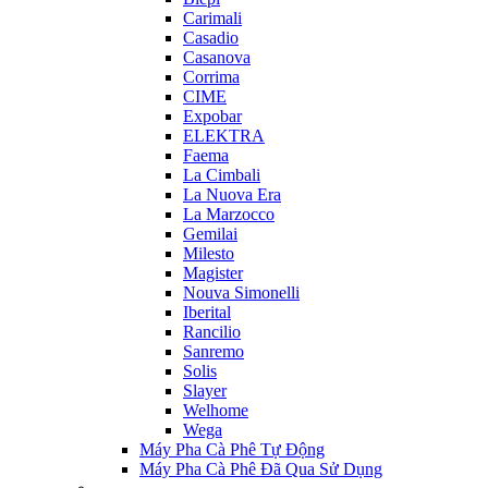
Carimali
Casadio
Casanova
Corrima
CIME
Expobar
ELEKTRA
Faema
La Cimbali
La Nuova Era
La Marzocco
Gemilai
Milesto
Magister
Nouva Simonelli
Iberital
Rancilio
Sanremo
Solis
Slayer
Welhome
Wega
Máy Pha Cà Phê Tự Động
Máy Pha Cà Phê Đã Qua Sử Dụng