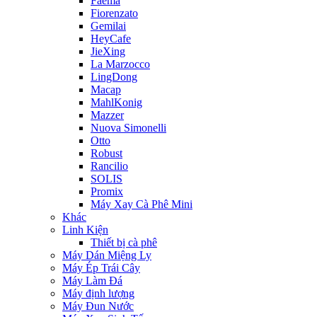
Faema
Fiorenzato
Gemilai
HeyCafe
JieXing
La Marzocco
LingDong
Macap
MahlKonig
Mazzer
Nuova Simonelli
Otto
Robust
Rancilio
SOLIS
Promix
Máy Xay Cà Phê Mini
Khác
Linh Kiện
Thiết bị cà phê
Máy Dán Miệng Ly
Máy Ép Trái Cây
Máy Làm Đá
Máy định lượng
Máy Đun Nước