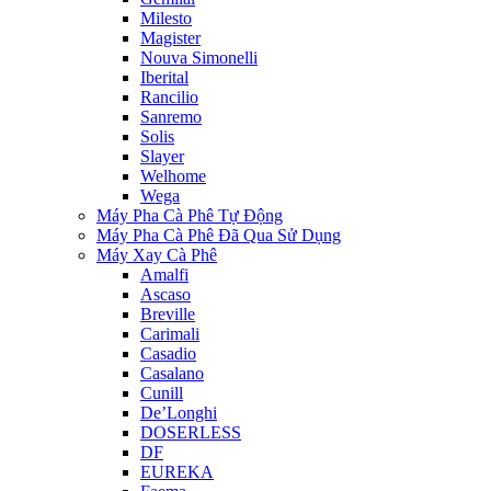
Milesto
Magister
Nouva Simonelli
Iberital
Rancilio
Sanremo
Solis
Slayer
Welhome
Wega
Máy Pha Cà Phê Tự Động
Máy Pha Cà Phê Đã Qua Sử Dụng
Máy Xay Cà Phê
Amalfi
Ascaso
Breville
Carimali
Casadio
Casalano
Cunill
De’Longhi
DOSERLESS
DF
EUREKA