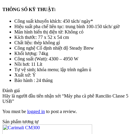
THÔNG SỐ KỸ THUẬT:
Công suất khuyến khích: 450 tách/ ngày*
Hiệu suất pha chế liên tục: trung bình 100-150 tách/ giờ
Màn hình hiển thị điện tử: Không có
Kích thước: 77 x 52 x 54 cm
Chất liệu: thép không gỉ
Công nghệ Cố định nhiệt độ Steady Brew
Khối lượng: 74kg
Công suất (Watt): 4300 – 4950 W
Nồi hơi: 11 Lít
Tự vệ sinh; khóa menu; lập trình ngâm ủ
Xuất xứ: Ý
Bảo hành : 24 tháng
Đánh giá
Hãy là người đầu tiên nhận xét “Máy pha cà phê Rancilio Classe 5
USB”
You must be
logged in
to post a review.
Sản phẩm tương tự