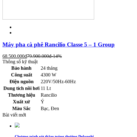
Máy pha cà phê Rancilio Classe 5 – 1 Group
68.500.000
đ
79.900.000
đ
-14%
Thông số kỹ thuật
Bảo hành
24 tháng
Công suất
4300 W
Điện nguồn
220V/50Hz-60Hz
Dung tích nồi hơi
11 Lt
Thương hiệu
Rancilio
Xuất xứ
Ý
Màu Sắc
Bạc, Đen
Bài viết mới
Chương trình rút thăm trúng thưởng Delonghi