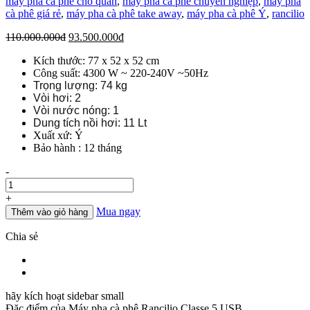
máy pha cà phê cho quán
,
may pha cà phê chuyên nghiệp
,
máy pha
cà phê giá rẻ
,
máy pha cà phê take away
,
máy pha cà phê Ý
,
rancilio
Giá
Giá
110.000.000
đ
93.500.000
đ
gốc
hiện
Kích thước: 77 x 52 x 52 cm
là:
tại
Công suất: 4300 W ~ 220-240V ~50Hz
110.000.000đ.
là:
Trọng lượng: 74 kg
93.500.000đ.
Vòi hơi: 2
Vòi nước nóng: 1
Dung tích nồi hơi: 11 Lt
Xuất xứ: Ý
Bảo hành : 12 tháng
Số
-
lượng
+
Mua ngay
Thêm vào giỏ hàng
Chia sẻ
hãy kích hoạt sidebar small
Đặc điểm của
Máy pha cà phê Rancilio Classe 5 USB