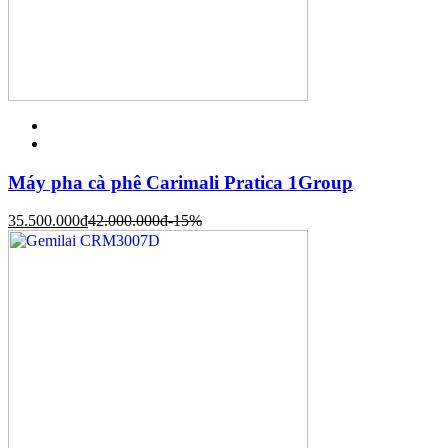
Máy pha cà phê Carimali Pratica 1Group
35.500.000
đ
42.000.000
đ
-15%