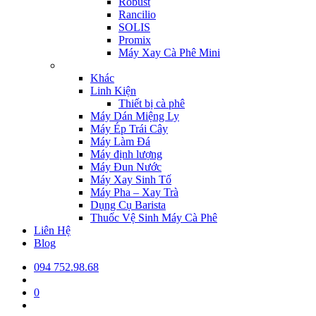
Robust
Rancilio
SOLIS
Promix
Máy Xay Cà Phê Mini
Khác
Linh Kiện
Thiết bị cà phê
Máy Dán Miệng Ly
Máy Ép Trái Cây
Máy Làm Đá
Máy định lượng
Máy Đun Nước
Máy Xay Sinh Tố
Máy Pha – Xay Trà
Dụng Cụ Barista
Thuốc Vệ Sinh Máy Cà Phê
Liên Hệ
Blog
094 752.98.68
0