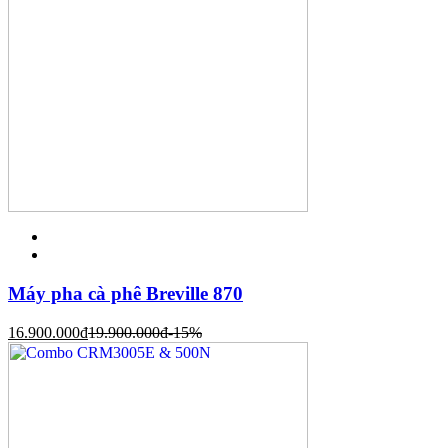
Máy pha cà phê Breville 870
16.900.000
đ
19.900.000
đ
-15%