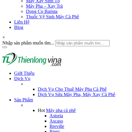
Máy Xay Sinh Tố
Máy Pha – Xay Trà
Dụng Cụ Barista
Thuốc Vệ Sinh Máy Cà Phê
Liên Hệ
Blog
×
Nhập sản phẩm muốn tìm...
Giới Thiệu
Dịch Vụ
Dịch Vụ Cho Thuê Máy Pha Cà Phê
Dịch Vụ Sửa Máy Pha, Máy Xay Cà Phê
Sản Phẩm
Hot
Máy pha cà phê
Astoria
Ascaso
Breville
Biepi