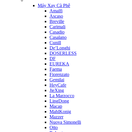
Máy Xay Cà Phê
Amalfi
Ascaso
Breville
Carimali
Casadio
Casalano
Cunill
De’Longhi
DOSERLESS
DF
EUREKA
Faema
Fiorenzato
Gemilai
HeyCafe
JieXing
La Marzocco
LingDong
Macap
MahlKonig
Mazzer
Nuova Simonelli
Otto