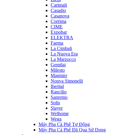
Carimali
Casadio
Casanova
Corrima
CIME
Expobar
ELEKTRA
Faema
La Cimbali
La Nuova Era
La Marzocco
Gemilai
Milesto
Magister
Nouva Simonelli
Iberital
Rancilio
Sanremo
Solis
Slayer
Welhome
Wega
Máy Pha Cà Phê Tự Động
Máy Pha Cà Phê Đã Qua Sử Dụng