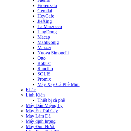
Faema
Fiorenzato
Gemilai
HeyCafe
JieXing
La Marzocco
LingDong
Macap
MahlKonig
Mazzer
Nuova Simonelli
Otto
Robust
Rancilio
SOLIS
Promix
Máy Xay Cà Phê Mini
Khác
Linh Kiện
Thiết bị cà phê
Máy Dán Miệng Ly
Máy Ép Trái Cây
Máy Làm Đá
Máy định lượng
Máy Đun Nước