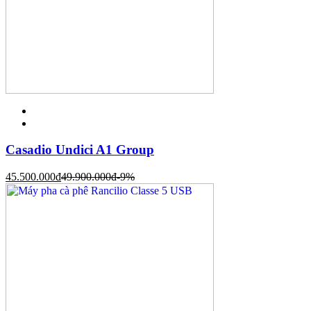
Casadio Undici A1 Group
45.500.000
đ
49.900.000
đ
-9%