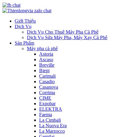
Giới Thiệu
Dịch Vụ
Dịch Vụ Cho Thuê Máy Pha Cà Phê
Dịch Vụ Sửa Máy Pha, Máy Xay Cà Phê
Sản Phẩm
Máy pha cà phê
Astoria
Ascaso
Breville
Biepi
Carimali
Casadio
Casanova
Corrima
CIME
Expobar
ELEKTRA
Faema
La Cimbali
La Nuova Era
La Marzocco
Gemilai