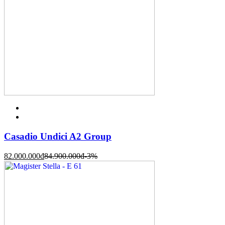
Casadio Undici A2 Group
82.000.000
đ
84.900.000
đ
-3%