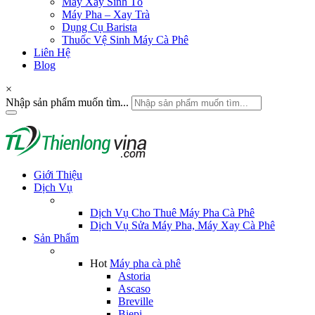
Máy Xay Sinh Tố
Máy Pha – Xay Trà
Dụng Cụ Barista
Thuốc Vệ Sinh Máy Cà Phê
Liên Hệ
Blog
×
Nhập sản phẩm muốn tìm...
Giới Thiệu
Dịch Vụ
Dịch Vụ Cho Thuê Máy Pha Cà Phê
Dịch Vụ Sửa Máy Pha, Máy Xay Cà Phê
Sản Phẩm
Hot
Máy pha cà phê
Astoria
Ascaso
Breville
Biepi