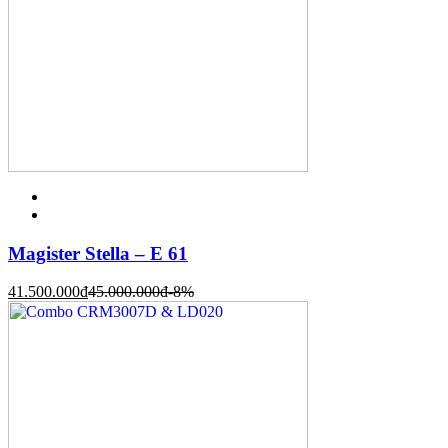
Magister Stella – E 61
41.500.000
đ
45.000.000
đ
-8%