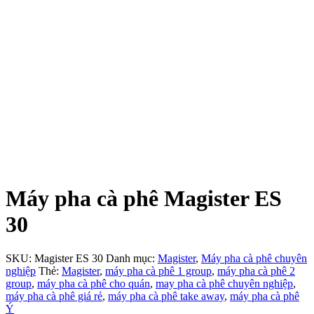
Máy pha cà phê Magister ES
30
SKU:
Magister ES 30
Danh mục:
Magister
,
Máy pha cà phê chuyên
nghiệp
Thẻ:
Magister
,
máy pha cà phê 1 group
,
máy pha cà phê 2
group
,
máy pha cà phê cho quán
,
may pha cà phê chuyên nghiệp
,
máy pha cà phê giá rẻ
,
máy pha cà phê take away
,
máy pha cà phê
Ý