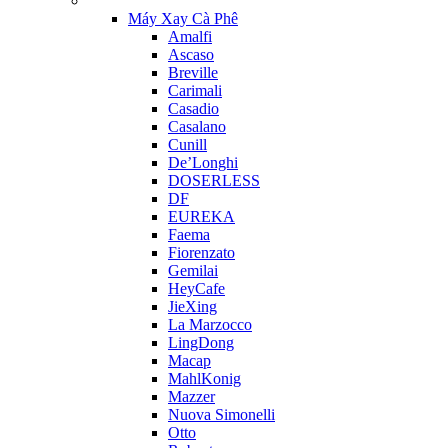
Máy Xay Cà Phê
Amalfi
Ascaso
Breville
Carimali
Casadio
Casalano
Cunill
De’Longhi
DOSERLESS
DF
EUREKA
Faema
Fiorenzato
Gemilai
HeyCafe
JieXing
La Marzocco
LingDong
Macap
MahlKonig
Mazzer
Nuova Simonelli
Otto