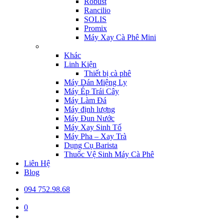
Robust
Rancilio
SOLIS
Promix
Máy Xay Cà Phê Mini
Khác
Linh Kiện
Thiết bị cà phê
Máy Dán Miệng Ly
Máy Ép Trái Cây
Máy Làm Đá
Máy định lượng
Máy Đun Nước
Máy Xay Sinh Tố
Máy Pha – Xay Trà
Dụng Cụ Barista
Thuốc Vệ Sinh Máy Cà Phê
Liên Hệ
Blog
094 752.98.68
0