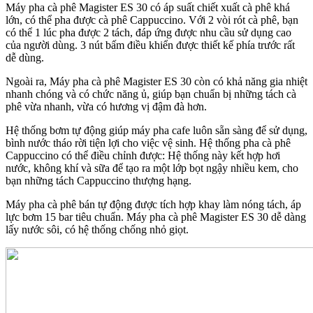
Máy pha cà phê Magister ES 30 có áp suất chiết xuất cà phê khá
lớn, có thể pha được cà phê Cappuccino. Với 2 vòi rót cà phê, bạn
có thể 1 lúc pha được 2 tách, đáp ứng được nhu cầu sử dụng cao
của người dùng. 3 nút bấm điều khiển được thiết kế phía trước rất
dễ dùng.
Ngoài ra, Máy pha cà phê Magister ES 30 còn có khả năng gia nhiệt
nhanh chóng và có chức năng ủ, giúp bạn chuẩn bị những tách cà
phê vừa nhanh, vừa có hương vị đậm đà hơn.
Hệ thống bơm tự động giúp máy pha cafe luôn sẵn sàng để sử dụng,
bình nước tháo rời tiện lợi cho việc vệ sinh. Hệ thống pha cà phê
Cappuccino có thể điều chỉnh được: Hệ thống này kết hợp hơi
nước, không khí và sữa để tạo ra một lớp bọt ngậy nhiều kem, cho
bạn những tách Cappuccino thượng hạng.
Máy pha cà phê bán tự động được tích hợp khay làm nóng tách, áp
lực bơm 15 bar tiêu chuẩn. Máy pha cà phê Magister ES 30 dễ dàng
lấy nước sôi, có hệ thống chống nhỏ giọt.