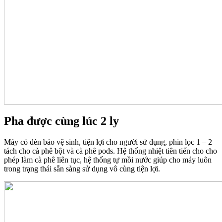
Pha được cùng lúc 2 ly
Máy có đèn báo vệ sinh, tiện lợi cho người sử dụng, phin lọc 1 – 2
tách cho cà phê bột và cà phê pods. Hệ thống nhiệt tiên tiến cho cho
phép làm cà phê liên tục, hệ thống tự mồi nước giúp cho máy luôn
trong trạng thái sẵn sàng sử dụng vô cùng tiện lợi.