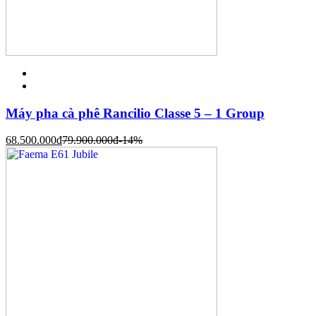
Máy pha cà phê Rancilio Classe 5 – 1 Group
68.500.000
đ
79.900.000
đ
-14%