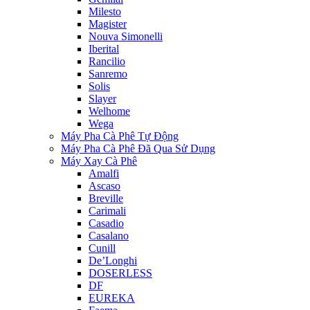
Milesto
Magister
Nouva Simonelli
Iberital
Rancilio
Sanremo
Solis
Slayer
Welhome
Wega
Máy Pha Cà Phê Tự Động
Máy Pha Cà Phê Đã Qua Sử Dụng
Máy Xay Cà Phê
Amalfi
Ascaso
Breville
Carimali
Casadio
Casalano
Cunill
De’Longhi
DOSERLESS
DF
EUREKA