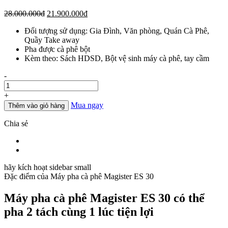
Giá
Giá
28.000.000
đ
21.900.000
đ
gốc
hiện
Đối tượng sử dụng: Gia Đình, Văn phòng, Quán Cà Phê,
là:
tại
Quầy Take away
28.000.000đ.
là:
Pha được cà phê bột
21.900.000đ.
Kèm theo: Sách HDSD, Bột vệ sinh máy cà phê, tay cầm
Số
-
lượng
+
Mua ngay
Thêm vào giỏ hàng
Chia sẻ
hãy kích hoạt sidebar small
Đặc điểm của
Máy pha cà phê Magister ES 30
Máy pha cà phê Magister ES 30 có thể
pha 2 tách cùng 1 lúc tiện lợi