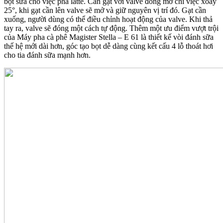
bọt sữa cho việc pha latte. Cần gạt với valve đóng mở chỉ việc xoay
25°, khi gạt cần lên valve sẽ mở và giữ nguyên vị trí đó. Gạt cần
xuống, người dùng có thể điều chỉnh hoạt động của valve. Khi thả
tay ra, valve sẽ đóng một cách tự động. Thêm một ưu điểm vượt trội
của Máy pha cà phê Magister Stella – E 61 là thiết kế vòi đánh sữa
thế hệ mới dài hơn, góc tạo bọt dễ dàng cùng kết cấu 4 lỗ thoát hơi
cho tia đánh sữa mạnh hơn.