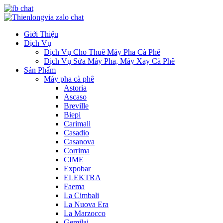
Giới Thiệu
Dịch Vụ
Dịch Vụ Cho Thuê Máy Pha Cà Phê
Dịch Vụ Sửa Máy Pha, Máy Xay Cà Phê
Sản Phẩm
Máy pha cà phê
Astoria
Ascaso
Breville
Biepi
Carimali
Casadio
Casanova
Corrima
CIME
Expobar
ELEKTRA
Faema
La Cimbali
La Nuova Era
La Marzocco
Gemilai