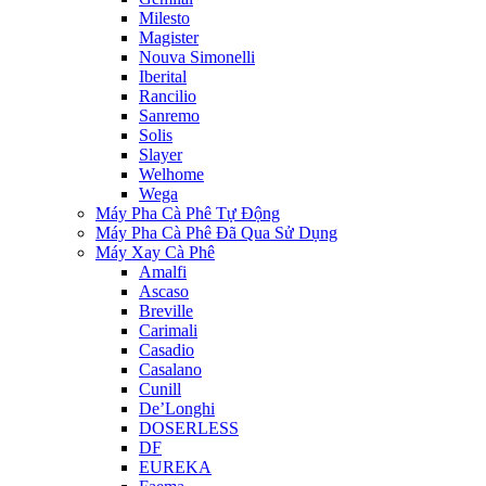
Milesto
Magister
Nouva Simonelli
Iberital
Rancilio
Sanremo
Solis
Slayer
Welhome
Wega
Máy Pha Cà Phê Tự Động
Máy Pha Cà Phê Đã Qua Sử Dụng
Máy Xay Cà Phê
Amalfi
Ascaso
Breville
Carimali
Casadio
Casalano
Cunill
De’Longhi
DOSERLESS
DF
EUREKA