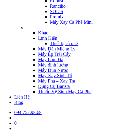
Robust
Rancilio
SOLIS
Promix
Máy Xay Cà Phê Mini
Khác
Linh Kiện
Thiết bị cà phê
Máy Dán Miệng Ly
Máy Ép Trái Cây
Máy Làm Đá
Máy định lượng
Máy Đun Nước
Máy Xay Sinh Tố
Máy Pha – Xay Trà
Dụng Cụ Barista
Thuốc Vệ Sinh Máy Cà Phê
Liên Hệ
Blog
094 752.98.68
0