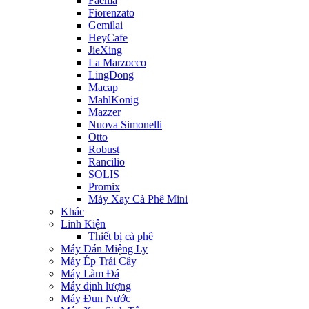
Faema
Fiorenzato
Gemilai
HeyCafe
JieXing
La Marzocco
LingDong
Macap
MahlKonig
Mazzer
Nuova Simonelli
Otto
Robust
Rancilio
SOLIS
Promix
Máy Xay Cà Phê Mini
Khác
Linh Kiện
Thiết bị cà phê
Máy Dán Miệng Ly
Máy Ép Trái Cây
Máy Làm Đá
Máy định lượng
Máy Đun Nước