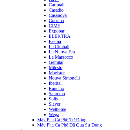
Carimali
Casadio
Casanova
Corrima
CIME
Expobar
ELEKTRA
Faema
La Cimbali
La Nuova Era
La Marzocco
Gemilai
Milesto
Magister
Nouva Simonelli
Iberital
Rancilio
Sanremo
Solis
Slayer
Welhome
Wega
Máy Pha Cà Phê Tự Động
Máy Pha Cà Phê Đã Qua Sử Dụng