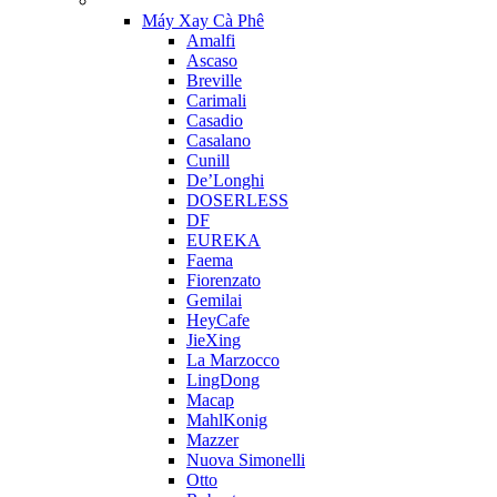
Máy Xay Cà Phê
Amalfi
Ascaso
Breville
Carimali
Casadio
Casalano
Cunill
De’Longhi
DOSERLESS
DF
EUREKA
Faema
Fiorenzato
Gemilai
HeyCafe
JieXing
La Marzocco
LingDong
Macap
MahlKonig
Mazzer
Nuova Simonelli
Otto