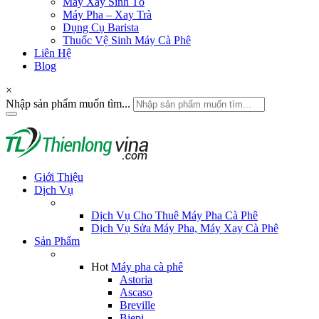
Máy Xay Sinh Tố
Máy Pha – Xay Trà
Dụng Cụ Barista
Thuốc Vệ Sinh Máy Cà Phê
Liên Hệ
Blog
×
Nhập sản phẩm muốn tìm...
Giới Thiệu
Dịch Vụ
Dịch Vụ Cho Thuê Máy Pha Cà Phê
Dịch Vụ Sửa Máy Pha, Máy Xay Cà Phê
Sản Phẩm
Hot
Máy pha cà phê
Astoria
Ascaso
Breville
Biepi