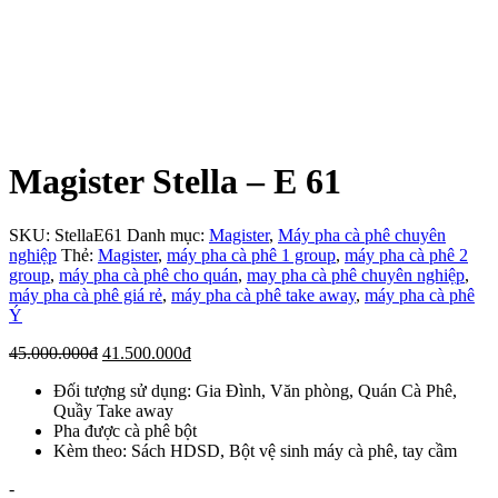
Magister Stella – E 61
SKU:
StellaE61
Danh mục:
Magister
,
Máy pha cà phê chuyên
nghiệp
Thẻ:
Magister
,
máy pha cà phê 1 group
,
máy pha cà phê 2
group
,
máy pha cà phê cho quán
,
may pha cà phê chuyên nghiệp
,
máy pha cà phê giá rẻ
,
máy pha cà phê take away
,
máy pha cà phê
Ý
Giá
Giá
45.000.000
đ
41.500.000
đ
gốc
hiện
Đối tượng sử dụng: Gia Đình, Văn phòng, Quán Cà Phê,
là:
tại
Quầy Take away
45.000.000đ.
là:
Pha được cà phê bột
41.500.000đ.
Kèm theo: Sách HDSD, Bột vệ sinh máy cà phê, tay cầm
Số
-