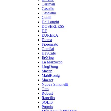
Carimali
Casadio
Casalano
Cunill
De’Longhi
DOSERLESS
DF
EUREKA
Faema
Fiorenzato
Gemilai
HeyCafe
JieXing
La Marzocco
LingDong
Macap
MahlKonig
Mazzer
Nuova Simonelli
Otto
Robust
Rancilio
SOLIS
Promix