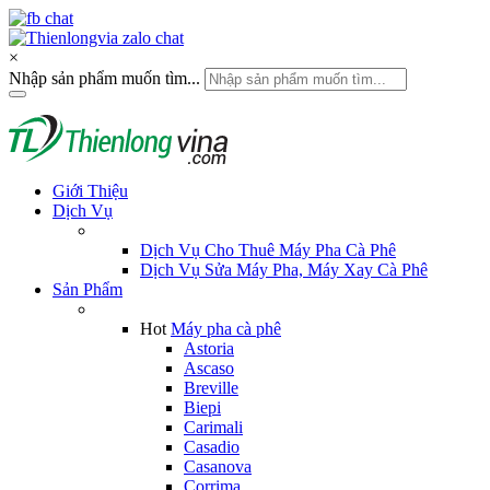
×
Nhập sản phẩm muốn tìm...
Giới Thiệu
Dịch Vụ
Dịch Vụ Cho Thuê Máy Pha Cà Phê
Dịch Vụ Sửa Máy Pha, Máy Xay Cà Phê
Sản Phẩm
Hot
Máy pha cà phê
Astoria
Ascaso
Breville
Biepi
Carimali
Casadio
Casanova
Corrima