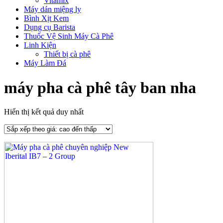
Vitamix
Máy dán miệng ly
Bình Xịt Kem
Dụng cụ Barista
Thuốc Vệ Sinh Máy Cà Phê
Linh Kiện
Thiết bị cà phê
Máy Làm Đá
máy pha cà phê tây ban nha
Hiển thị kết quả duy nhất