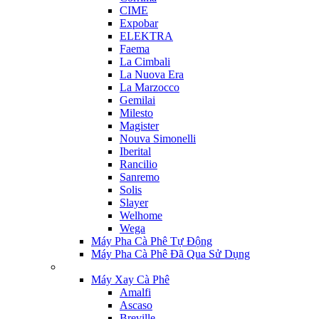
CIME
Expobar
ELEKTRA
Faema
La Cimbali
La Nuova Era
La Marzocco
Gemilai
Milesto
Magister
Nouva Simonelli
Iberital
Rancilio
Sanremo
Solis
Slayer
Welhome
Wega
Máy Pha Cà Phê Tự Động
Máy Pha Cà Phê Đã Qua Sử Dụng
Máy Xay Cà Phê
Amalfi
Ascaso
Breville