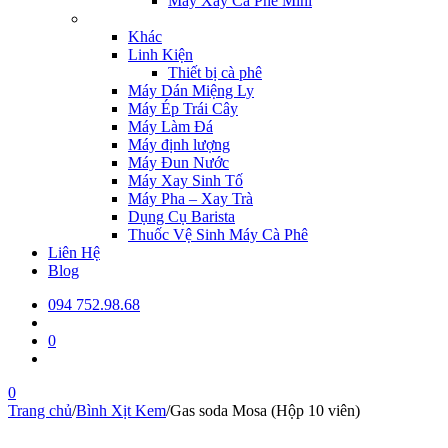
Máy Xay Cà Phê Mini
Khác
Linh Kiện
Thiết bị cà phê
Máy Dán Miệng Ly
Máy Ép Trái Cây
Máy Làm Đá
Máy định lượng
Máy Đun Nước
Máy Xay Sinh Tố
Máy Pha – Xay Trà
Dụng Cụ Barista
Thuốc Vệ Sinh Máy Cà Phê
Liên Hệ
Blog
094 752.98.68
0
0
Trang chủ
/
Bình Xịt Kem
/
Gas soda Mosa (Hộp 10 viên)