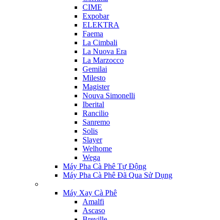
CIME
Expobar
ELEKTRA
Faema
La Cimbali
La Nuova Era
La Marzocco
Gemilai
Milesto
Magister
Nouva Simonelli
Iberital
Rancilio
Sanremo
Solis
Slayer
Welhome
Wega
Máy Pha Cà Phê Tự Động
Máy Pha Cà Phê Đã Qua Sử Dụng
Máy Xay Cà Phê
Amalfi
Ascaso
Breville