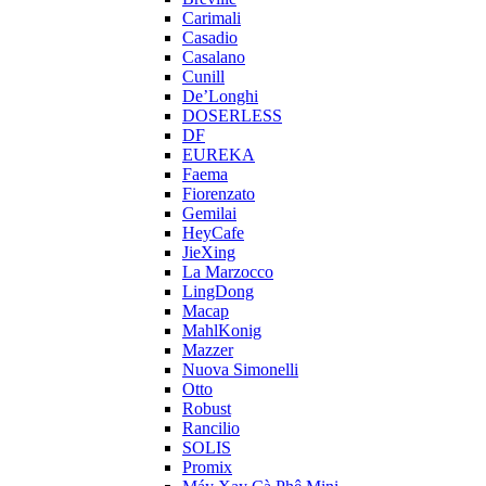
Carimali
Casadio
Casalano
Cunill
De’Longhi
DOSERLESS
DF
EUREKA
Faema
Fiorenzato
Gemilai
HeyCafe
JieXing
La Marzocco
LingDong
Macap
MahlKonig
Mazzer
Nuova Simonelli
Otto
Robust
Rancilio
SOLIS
Promix