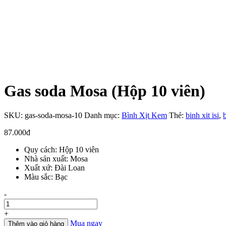
Gas soda Mosa (Hộp 10 viên)
SKU:
gas-soda-mosa-10
Danh mục:
Bình Xịt Kem
Thẻ:
binh xit isi
,
87.000
đ
Quy cách: Hộp 10 viên
Nhà sản xuất: Mosa
Xuất xứ: Đài Loan
Màu sắc: Bạc
Số
-
lượng
+
Mua ngay
Thêm vào giỏ hàng