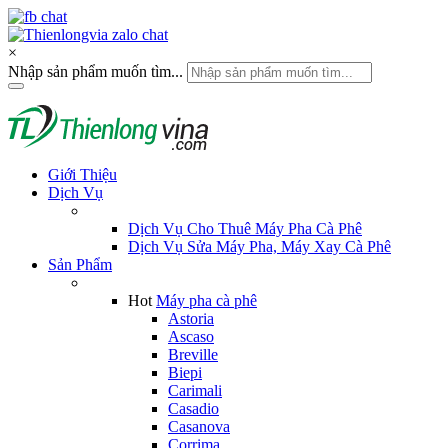
×
Nhập sản phẩm muốn tìm...
Giới Thiệu
Dịch Vụ
Dịch Vụ Cho Thuê Máy Pha Cà Phê
Dịch Vụ Sửa Máy Pha, Máy Xay Cà Phê
Sản Phẩm
Hot
Máy pha cà phê
Astoria
Ascaso
Breville
Biepi
Carimali
Casadio
Casanova
Corrima