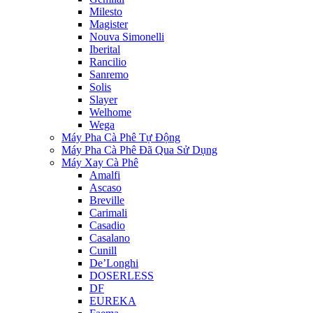
Milesto
Magister
Nouva Simonelli
Iberital
Rancilio
Sanremo
Solis
Slayer
Welhome
Wega
Máy Pha Cà Phê Tự Động
Máy Pha Cà Phê Đã Qua Sử Dụng
Máy Xay Cà Phê
Amalfi
Ascaso
Breville
Carimali
Casadio
Casalano
Cunill
De’Longhi
DOSERLESS
DF
EUREKA