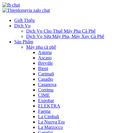
Giới Thiệu
Dịch Vụ
Dịch Vụ Cho Thuê Máy Pha Cà Phê
Dịch Vụ Sửa Máy Pha, Máy Xay Cà Phê
Sản Phẩm
Máy pha cà phê
Astoria
Ascaso
Breville
Biepi
Carimali
Casadio
Casanova
Corrima
CIME
Expobar
ELEKTRA
Faema
La Cimbali
La Nuova Era
La Marzocco
Gemilai