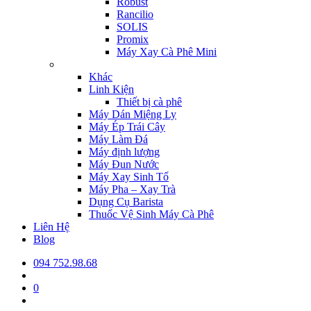
Robust
Rancilio
SOLIS
Promix
Máy Xay Cà Phê Mini
Khác
Linh Kiện
Thiết bị cà phê
Máy Dán Miệng Ly
Máy Ép Trái Cây
Máy Làm Đá
Máy định lượng
Máy Đun Nước
Máy Xay Sinh Tố
Máy Pha – Xay Trà
Dụng Cụ Barista
Thuốc Vệ Sinh Máy Cà Phê
Liên Hệ
Blog
094 752.98.68
0