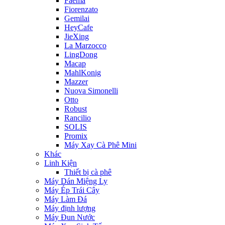
Faema
Fiorenzato
Gemilai
HeyCafe
JieXing
La Marzocco
LingDong
Macap
MahlKonig
Mazzer
Nuova Simonelli
Otto
Robust
Rancilio
SOLIS
Promix
Máy Xay Cà Phê Mini
Khác
Linh Kiện
Thiết bị cà phê
Máy Dán Miệng Ly
Máy Ép Trái Cây
Máy Làm Đá
Máy định lượng
Máy Đun Nước