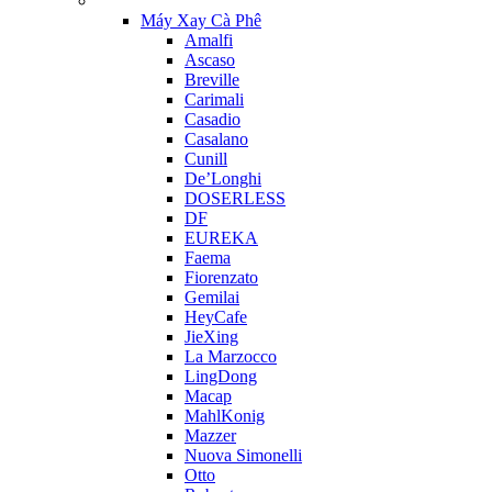
Máy Xay Cà Phê
Amalfi
Ascaso
Breville
Carimali
Casadio
Casalano
Cunill
De’Longhi
DOSERLESS
DF
EUREKA
Faema
Fiorenzato
Gemilai
HeyCafe
JieXing
La Marzocco
LingDong
Macap
MahlKonig
Mazzer
Nuova Simonelli
Otto