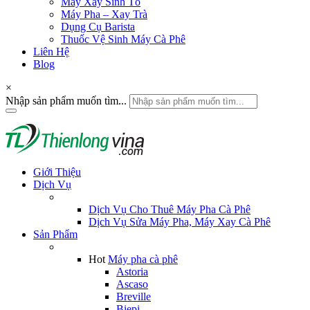
Máy Xay Sinh Tố
Máy Pha – Xay Trà
Dụng Cụ Barista
Thuốc Vệ Sinh Máy Cà Phê
Liên Hệ
Blog
×
Nhập sản phẩm muốn tìm...
Giới Thiệu
Dịch Vụ
Dịch Vụ Cho Thuê Máy Pha Cà Phê
Dịch Vụ Sửa Máy Pha, Máy Xay Cà Phê
Sản Phẩm
Hot
Máy pha cà phê
Astoria
Ascaso
Breville
Biepi