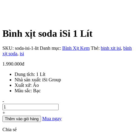
Bình xịt soda iSi 1 Lít
SKU:
soda-isi-1-lit
Danh mục:
Bình Xịt Kem
Thẻ:
binh xit isi
,
bình
xịt soda
,
isi
1.990.000
đ
Dung tích: 1 Lít
Nhà sản xuất: iSi Group
Xuất xứ: Áo
Màu sắc: Bạc
Số
-
lượng
+
Mua ngay
Thêm vào giỏ hàng
Chia sẻ