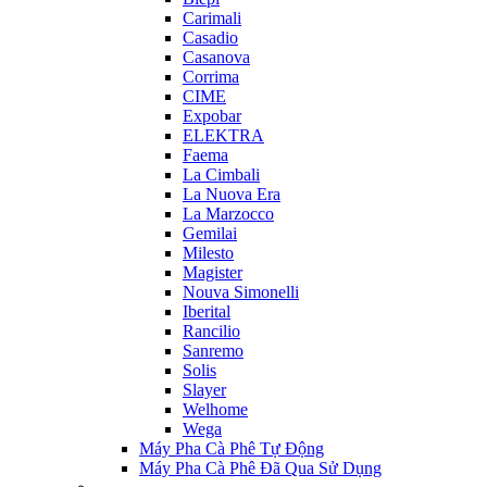
Carimali
Casadio
Casanova
Corrima
CIME
Expobar
ELEKTRA
Faema
La Cimbali
La Nuova Era
La Marzocco
Gemilai
Milesto
Magister
Nouva Simonelli
Iberital
Rancilio
Sanremo
Solis
Slayer
Welhome
Wega
Máy Pha Cà Phê Tự Động
Máy Pha Cà Phê Đã Qua Sử Dụng